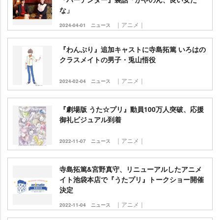
な」
｜アニメ｜
2024-04-01
ニュース
『わんぷり』追加キャストに寺島拓篤 いろはの
クラスメイトの男子・兎山悟役
｜アニメ｜
2024-02-04
ニュース
『劇場版 うた☆プリ』動員100万人突破、応援
御礼ビジュアル到着
｜アニメ｜
2022-11-07
ニュース
寺島拓篤&宮野真守、リニューアルしたアニメ
イト池袋本店で『うたプリ』トークショー開催
決定
｜アニメ｜
2022-11-04
ニュース