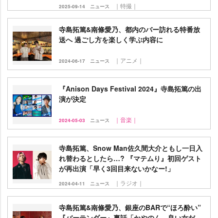
｜特撮｜
2025-09-14
ニュース
寺島拓篤&南條愛乃、都内のバー訪れる特番放
送へ 過ごし方を楽しく学ぶ内容に
｜アニメ｜
2024-06-17
ニュース
『Anison Days Festival 2024』寺島拓篤の出
演が決定
｜音楽｜
2024-05-03
ニュース
寺島拓篤、Snow Man佐久間大介ともし一日入
れ替わるとしたら…? 『マテムり』初回ゲスト
が再出演「早く3回目来ないかなー!」
｜ラジオ｜
2024-04-11
ニュース
寺島拓篤&南條愛乃、銀座のBARで“ほろ酔い”
『バーテンダー』裏話「かやのん、良い女だ