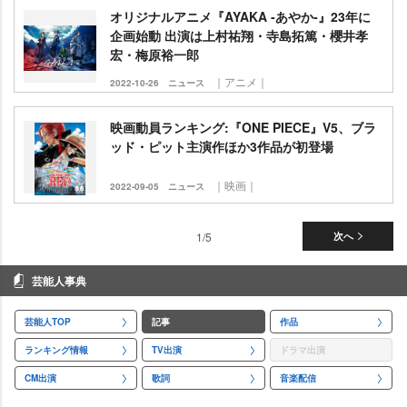
オリジナルアニメ『AYAKA ‐あやか‐』23年に
企画始動 出演は上村祐翔・寺島拓篤・櫻井孝
宏・梅原裕一郎
｜アニメ｜
2022-10-26
ニュース
映画動員ランキング:『ONE PIECE』V5、ブラ
ッド・ピット主演作ほか3作品が初登場
｜映画｜
2022-09-05
ニュース
1/5
次へ
芸能人事典
芸能人TOP
記事
作品
ランキング情報
TV出演
ドラマ出演
CM出演
歌詞
音楽配信