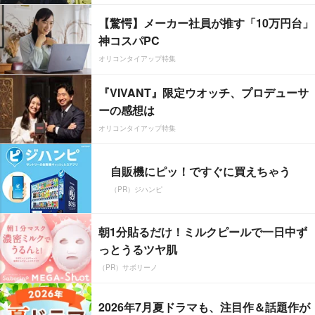
【驚愕】メーカー社員が推す「10万円台」
神コスパPC
オリコンタイアップ特集
『VIVANT』限定ウオッチ、プロデューサ
ーの感想は
オリコンタイアップ特集
自販機にピッ！ですぐに買えちゃう
（PR）ジハンピ
朝1分貼るだけ！ミルクピールで一日中ず
っとうるツヤ肌
（PR）サボリーノ
2026年7月夏ドラマも、注目作＆話題作が