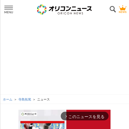
ホーム
寺島拓篤
ニュース
このニュースを見る
arrow_forward_ios