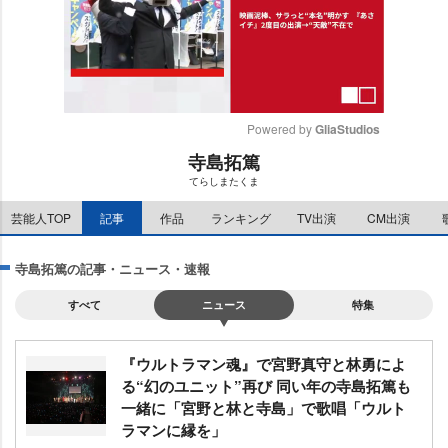
Powered by 
GliaStudios
寺島拓篤
M
てらしまたくま
u
t
芸能人TOP
記事
作品
ランキング
TV出演
CM出演
e
寺島拓篤の記事・ニュース・速報
すべて
ニュース
特集
『ウルトラマン魂』で宮野真守と林勇によ
る“幻のユニット”再び 同い年の寺島拓篤も
一緒に「宮野と林と寺島」で歌唱「ウルト
ラマンに縁を」