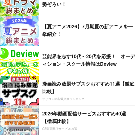
勢ぞろい！
【夏アニメ2026】7月期夏の新アニメを一
挙紹介！
芸能界を志す10代～20代を応援！ オーデ
ィション・スクール情報はDeview
漫画読み放題サブスクおすすめ11選【徹底
比較】
オリコン顧客満足度ランキング
2026年動画配信サービスおすすめ40選
【徹底比較】
CS動画配信サービス20選