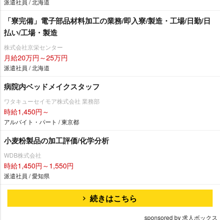
派遣社員 / 北海道
「寮完備」電子部品材料加工の業務/即入寮/製造・工場/日勤/日
払い/工場・製造
株式会社京栄センター
月給20万円～25万円
派遣社員 / 北海道
病院内ベッドメイクスタッフ
ワタキューセイモア株式会社 業務部
時給1,450円～
アルバイト・パート / 東京都
小麦粉製品の加工評価/化学分析
WDB株式会社
時給1,450円～1,550円
派遣社員 / 愛知県
続きはこちら
sponsored by 求人ボックス