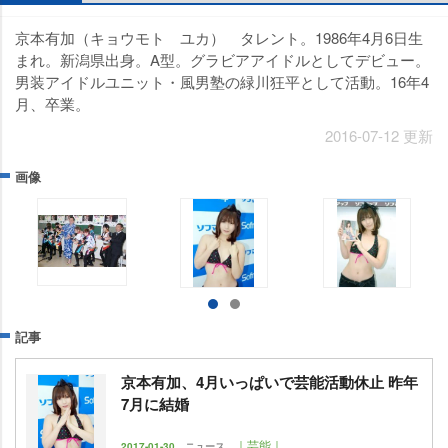
京本有加（キョウモト ユカ） タレント。1986年4月6日生
まれ。新潟県出身。A型。グラビアアイドルとしてデビュー。
男装アイドルユニット・風男塾の緑川狂平として活動。16年4
月、卒業。
2016-07-12 更新
画像
記事
京本有加、4月いっぱいで芸能活動休止 昨年
7月に結婚
｜芸能｜
2017-01-30
ニュース