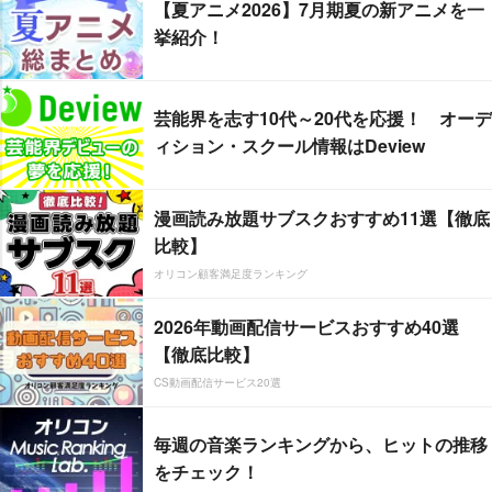
【夏アニメ2026】7月期夏の新アニメを一
挙紹介！
芸能界を志す10代～20代を応援！ オーデ
ィション・スクール情報はDeview
漫画読み放題サブスクおすすめ11選【徹底
比較】
オリコン顧客満足度ランキング
2026年動画配信サービスおすすめ40選
【徹底比較】
CS動画配信サービス20選
毎週の音楽ランキングから、ヒットの推移
をチェック！