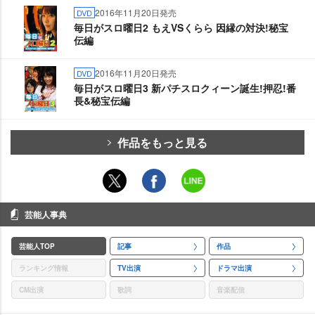
2016年11月20日発売
DVD
毎日がスロ曜日2 もえVSくらら 因縁の対決!秘宝
伝編
2016年11月20日発売
DVD
毎日がスロ曜日3 新パチスロクィーン誕生!押忍!番
長&秘宝伝編
作品をもっと見る
芸能人事典
芸能人TOP
記事
作品
ランキング情報
TV出演
ドラマ出演
CM出演
歌詞
音楽配信