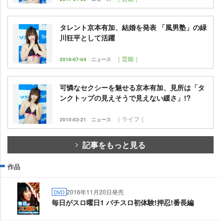
タレント京本有加、結婚を発表 「風男塾」の緑
川狂平として活躍
｜芸能｜
2016-07-04
ニュース
可憐なセクシーを魅せる京本有加、見所は「タ
ンクトップの見えそうで見えない緩さ」!?
｜ライフ｜
2010-02-21
ニュース
記事をもっと見る
作品
2016年11月20日発売
DVD
毎日がスロ曜日1 パチスロ初体験!押忍!番長編