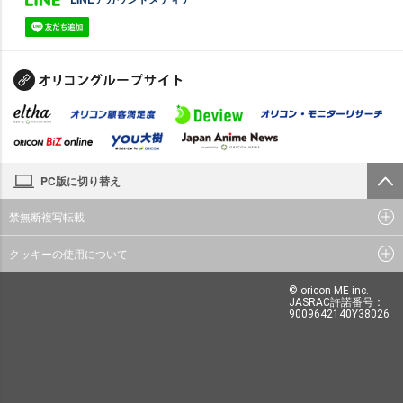
PC版に切り替え
禁無断複写転載
クッキーの使用について
© oricon ME inc.
JASRAC許諾番号：
9009642140Y38026