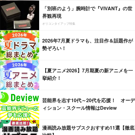
「別班のよう」腕時計で『VIVANT』の世
界観再現
オリコンタイアップ特集
2026年7月夏ドラマも、注目作＆話題作が
勢ぞろい！
【夏アニメ2026】7月期夏の新アニメを一
挙紹介！
芸能界を志す10代～20代を応援！ オーデ
ィション・スクール情報はDeview
漫画読み放題サブスクおすすめ11選【徹底