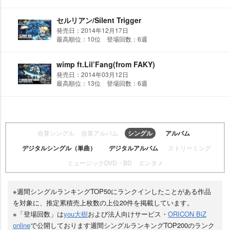
セルリアン/Silent Trigger
発売日：2014年12月17日
最高順位：10位 登場回数：6週
wimp ft.Lil’Fang(from FAKY)
発売日：2014年03月12日
最高順位：13位 登場回数：6週
合算シングル
合算アルバム
シングル
アルバム
デジタルシングル（単曲）
デジタルアルバム
ストリーミング
ミュージックDVD・BD
エンタメ
※週間シングルランキングTOP50にランクインしたことがある作品
を対象に、推定累積売上枚数の上位20件を掲載しています。
※「登場回数」は
you大樹
および法人向けサービス・
ORICON BiZ
online
で公開しております週間シングルランキングTOP200のランク