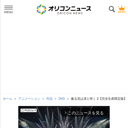
ホーム
アニメーション
作品
DVD
薫る花は凛と咲く 2【完全生産限定版】
このニュースを見る
arrow_forward_ios