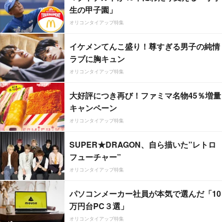
生の甲子園」
オリコンタイアップ特集
イケメンてんこ盛り！尊すぎる男子の純情
ラブに胸キュン
オリコンタイアップ特集
大好評につき再び！ファミマ名物45％増量
キャンペーン
オリコンタイアップ特集
SUPER★DRAGON、自ら描いた”レトロ
フューチャー”
オリコンタイアップ特集
パソコンメーカー社員が本気で選んだ「10
万円台PC３選」
オリコンタイアップ特集