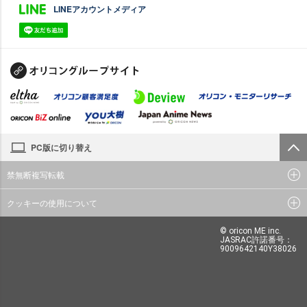
LINEアカウントメディア
PC版に切り替え
禁無断複写転載
クッキーの使用について
© oricon ME inc.
JASRAC許諾番号：
9009642140Y38026