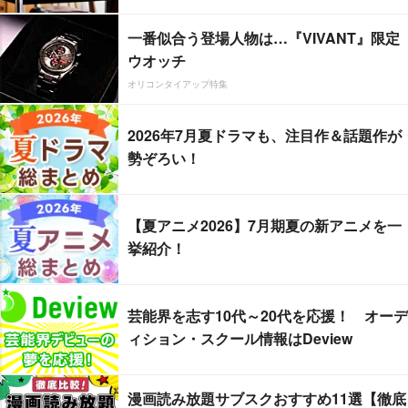
一番似合う登場人物は…『VIVANT』限定
ウオッチ
オリコンタイアップ特集
2026年7月夏ドラマも、注目作＆話題作が
勢ぞろい！
【夏アニメ2026】7月期夏の新アニメを一
挙紹介！
芸能界を志す10代～20代を応援！ オーデ
ィション・スクール情報はDeview
漫画読み放題サブスクおすすめ11選【徹底