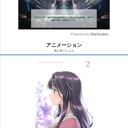
Powered by 
GliaStudios
アニメーション
M
あにめーしょん
u
t
e