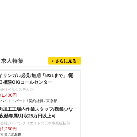
さらに見る
イリンガル必見/短期「8/31まで」/開
日相談OK/コールセンター
会社ベルシステム24
1,400円
バイト・パート / 契約社員 / 東京都
肉加工工場内作業スタッフ/残業少な
/夜勤専属/月収25万円以上可
式会社ジャパンクリエイト北日本事業統括部
1,250円
社員 / 北海道