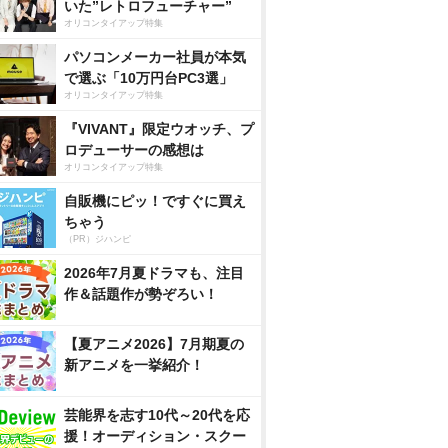
いた”レトロフューチャー”
オリコンタイアップ特集
パソコンメーカー社員が本気
で選ぶ「10万円台PC3選」
オリコンタイアップ特集
『VIVANT』限定ウオッチ、プ
ロデューサーの感想は
オリコンタイアップ特集
自販機にピッ！ですぐに買え
ちゃう
（PR）ジハンピ
2026年7月夏ドラマも、注目
作＆話題作が勢ぞろい！
【夏アニメ2026】7月期夏の
新アニメを一挙紹介！
芸能界を志す10代～20代を応
援！オーディション・スクー