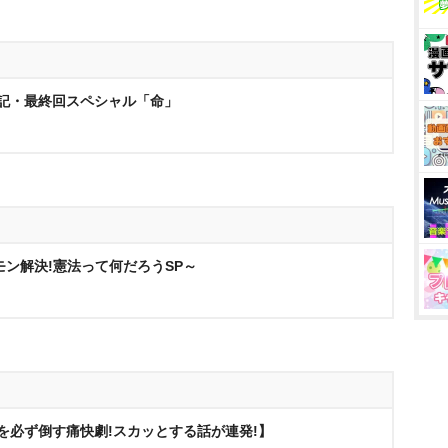
日記・最終回スペシャル「命」
モン解決!憲法って何だろうSP～
を必ず倒す痛快劇!スカッとする話が連発!】