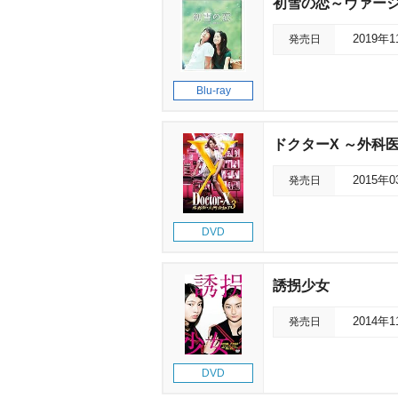
初雪の恋～ヴァージ
発売日
2019年
Blu-ray
ドクターX ～外科医
発売日
2015年
DVD
誘拐少女
発売日
2014年
DVD