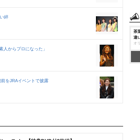
強い絆
茶
違
オ
素人からプロになった」
前をJRAイベントで披露