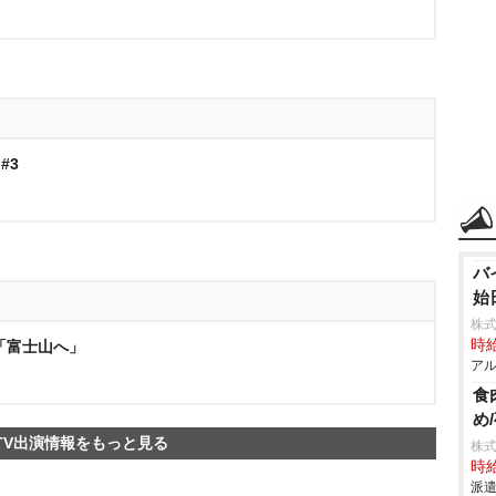
#3
バ
始
株式
時給
「富士山へ」
アル
食
め
TV出演情報をもっと見る
株
時給
派遣