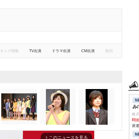
キング情報
TV出演
ドラマ出演
CM出演
歌詞
N
み/
株式
時給
派遣
N
このニュースを見る
arrow_forward_ios