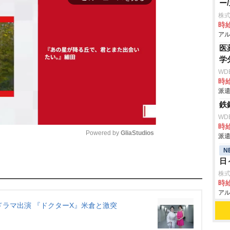
ー
株式
時給
アル
医
学
WD
時給
派遣
鉄
WD
時給
Powered by 
GliaStudios
派遣
N
日
M
株式
u
時給
t
アル
e
ラマ出演 『ドクターX』米倉と激突