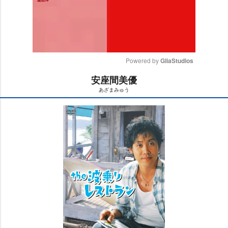
Powered by 
GliaStudios
安座間美優
M
あざまみゅう
u
t
e