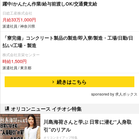
躍中/かんたん作業/給与前渡しOK/交通費支給
日総工産株式会社
月給33万1,000円
派遣社員 / 神奈川県
「寮完備」コンクリート製品の製造/即入寮/製造・工場/日勤/日
払い/工場・製造
株式会社京栄センター
時給1,500円
派遣社員 / 東京都
続きはこちら
sponsored by 求人ボックス
オリコンニュース イチオシ特集
川島海荷さんと学ぶ 日常に潜む“人身取
引”のリアル
オリコンタイアップ特集