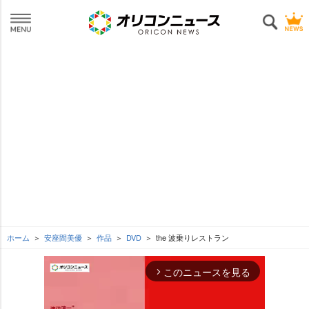
ホーム
安座間美優
作品
DVD
the 波乗りレストラン
このニュースを見る
arrow_forward_ios