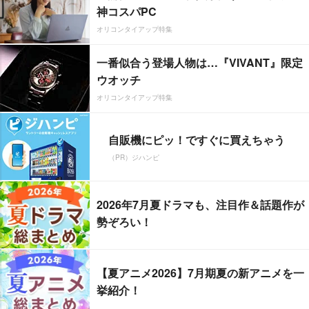
神コスパPC
オリコンタイアップ特集
一番似合う登場人物は…『VIVANT』限定
ウオッチ
オリコンタイアップ特集
自販機にピッ！ですぐに買えちゃう
（PR）ジハンピ
2026年7月夏ドラマも、注目作＆話題作が
勢ぞろい！
【夏アニメ2026】7月期夏の新アニメを一
挙紹介！