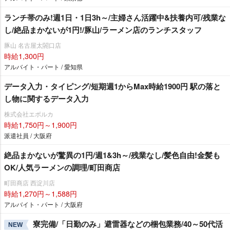
ランチ帯のみ!週1日・1日3h～/主婦さん活躍中&扶養内可/残業な
し/絶品まかないが1円!/豚山/ラーメン店のランチスタッフ
豚山 名古屋太閤口店
時給1,300円
アルバイト・パート / 愛知県
データ入力・タイピング/短期週1からMax時給1900円 駅の落と
し物に関するデータ入力
株式会社エボルカ
時給1,750円～1,900円
派遣社員 / 大阪府
絶品まかないが驚異の1円/週1&3h～/残業なし/髪色自由!金髪も
OK/人気ラーメンの調理/町田商店
町田商店 西淀川店
時給1,270円～1,588円
アルバイト・パート / 大阪府
寮完備/「日勤のみ」避雷器などの梱包業務/40～50代活
NEW