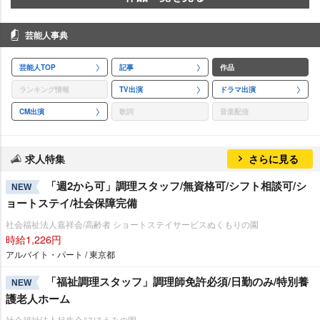
芸能人事典
芸能人TOP
記事
作品
ランキング情報
TV出演
ドラマ出演
CM出演
歌詞
音楽配信
求人特集
さらに見る
「週2から可」調理スタッフ/無資格可/シフト相談可/シ
NEW
ョートステイ/社会保障完備
社会福祉法人嘉祥会/高齢者 ショートステイサービスぬくもりの園
時給1,226円
アルバイト・パート / 東京都
「福祉調理スタッフ」調理師免許必須/日勤のみ/特別養
NEW
護老人ホーム
社会福祉法人起生会/ほほえみの園