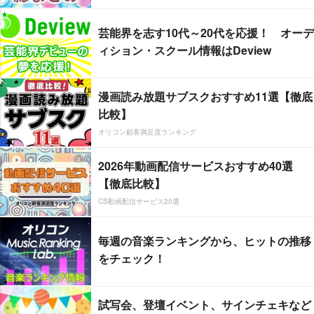
芸能界を志す10代～20代を応援！ オーデ
ィション・スクール情報はDeview
漫画読み放題サブスクおすすめ11選【徹底
比較】
オリコン顧客満足度ランキング
2026年動画配信サービスおすすめ40選
【徹底比較】
CS動画配信サービス20選
毎週の音楽ランキングから、ヒットの推移
をチェック！
試写会、登壇イベント、サインチェキなど