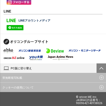
LINE
LINEアカウントメディア
PC版に切り替え
禁無断複写転載
クッキーの使用について
© oricon ME inc.
JASRAC許諾番号：
9009642140Y38026