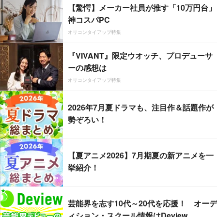
【驚愕】メーカー社員が推す「10万円台」
神コスパPC
オリコンタイアップ特集
『VIVANT』限定ウオッチ、プロデューサ
ーの感想は
オリコンタイアップ特集
2026年7月夏ドラマも、注目作＆話題作が
勢ぞろい！
【夏アニメ2026】7月期夏の新アニメを一
挙紹介！
芸能界を志す10代～20代を応援！ オーデ
ィション・スクール情報はDeview