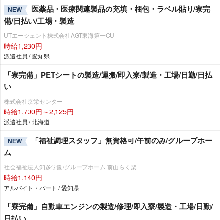
医薬品・医療関連製品の充填・梱包・ラベル貼り/寮完
NEW
備/日払い/工場・製造
UTエージェント株式会社AGT東海第一CU
時給1,230円
派遣社員 / 愛知県
「寮完備」PETシートの製造/運搬/即入寮/製造・工場/日勤/日払
い
株式会社京栄センター
時給1,700円～2,125円
派遣社員 / 北海道
「福祉調理スタッフ」無資格可/午前のみ/グループホー
NEW
ム
社会福祉法人知多学園/グループホーム 前山らく楽
時給1,140円
アルバイト・パート / 愛知県
「寮完備」自動車エンジンの製造/修理/即入寮/製造・工場/日勤/
日払い