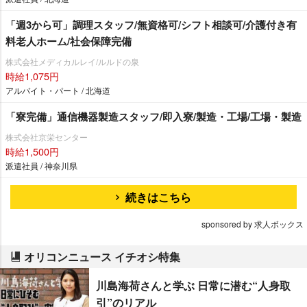
「週3から可」調理スタッフ/無資格可/シフト相談可/介護付き有
料老人ホーム/社会保障完備
株式会社メディカルレイ/ルルドの泉
時給1,075円
アルバイト・パート / 北海道
「寮完備」通信機器製造スタッフ/即入寮/製造・工場/工場・製造
株式会社京栄センター
時給1,500円
派遣社員 / 神奈川県
続きはこちら
sponsored by 求人ボックス
オリコンニュース イチオシ特集
川島海荷さんと学ぶ 日常に潜む“人身取
引”のリアル