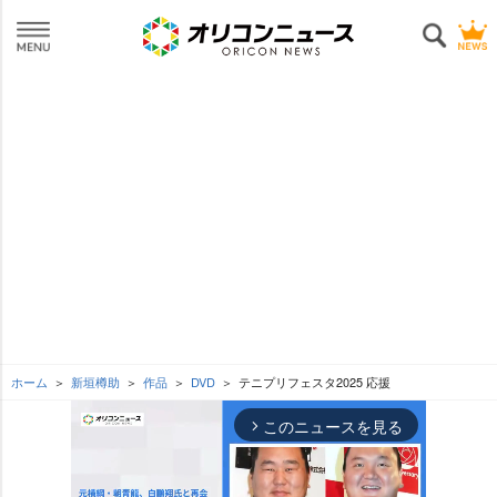
ホーム
新垣樽助
作品
DVD
テニプリフェスタ2025 応援
このニュースを見る
arrow_forward_ios