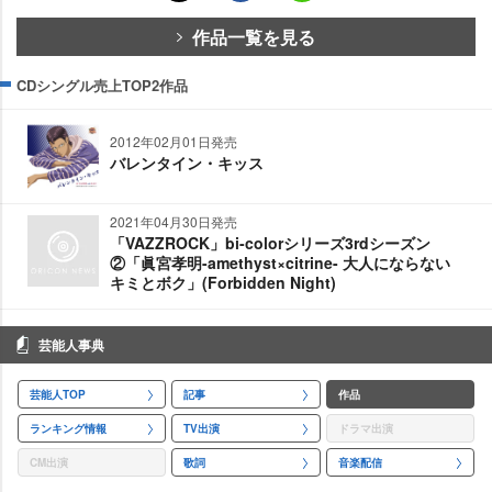
作品一覧を見る
CDシングル売上TOP2作品
2012年02月01日発売
バレンタイン・キッス
2021年04月30日発売
「VAZZROCK」bi-colorシリーズ3rdシーズン
②「眞宮孝明-amethyst×citrine- 大人にならない
キミとボク」(Forbidden Night)
芸能人事典
芸能人TOP
記事
作品
ランキング情報
TV出演
ドラマ出演
CM出演
歌詞
音楽配信