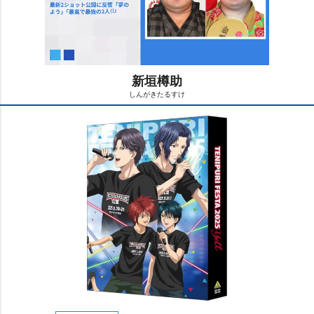
新垣樽助
しんがきたるすけ
M
u
t
e