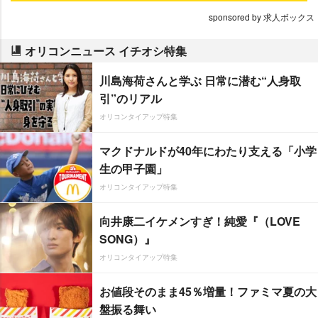
sponsored by 求人ボックス
オリコンニュース イチオシ特集
川島海荷さんと学ぶ 日常に潜む“人身取
引”のリアル
オリコンタイアップ特集
マクドナルドが40年にわたり支える「小学
生の甲子園」
オリコンタイアップ特集
向井康二イケメンすぎ！純愛『（LOVE
SONG）』
オリコンタイアップ特集
お値段そのまま45％増量！ファミマ夏の大
盤振る舞い