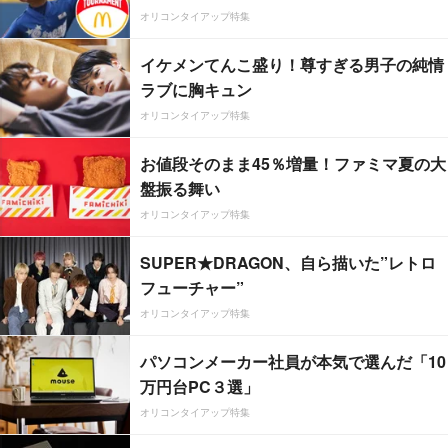
オリコンタイアップ特集
イケメンてんこ盛り！尊すぎる男子の純情
ラブに胸キュン
オリコンタイアップ特集
お値段そのまま45％増量！ファミマ夏の大
盤振る舞い
オリコンタイアップ特集
SUPER★DRAGON、自ら描いた”レトロ
フューチャー”
オリコンタイアップ特集
パソコンメーカー社員が本気で選んだ「10
万円台PC３選」
オリコンタイアップ特集