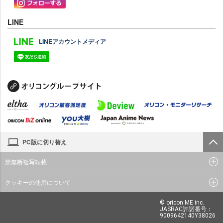
LINE
LINEアカウントメディア
PC版に切り替え
禁無断複写転載
クッキーの使用について
© oricon ME inc.
JASRAC許諾番号：
9009642140Y38026