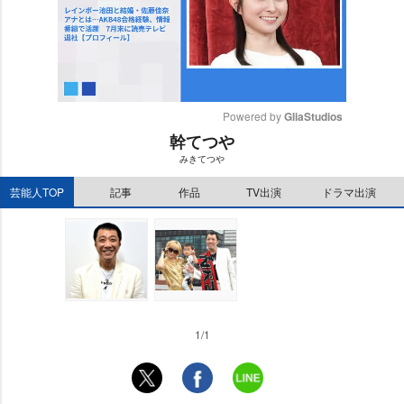
Powered by 
GliaStudios
幹てつ
M
みきてつ
u
t
芸能人TOP
記事
作品
TV出演
ドラマ出演
e
1/1