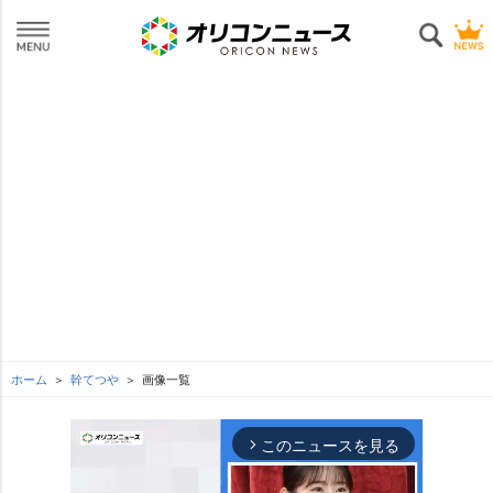
ホーム
幹てつ
画像一覧
このニュースを見る
arrow_forward_ios