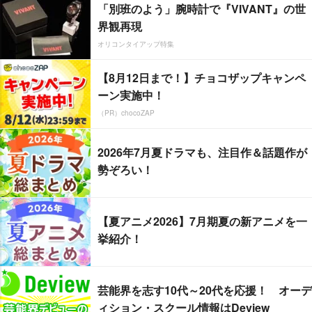
「別班のよう」腕時計で『VIVANT』の世
界観再現
オリコンタイアップ特集
【8月12日まで！】チョコザップキャンペ
ーン実施中！
（PR）chocoZAP
2026年7月夏ドラマも、注目作＆話題作が
勢ぞろい！
【夏アニメ2026】7月期夏の新アニメを一
挙紹介！
芸能界を志す10代～20代を応援！ オーデ
ィション・スクール情報はDeview