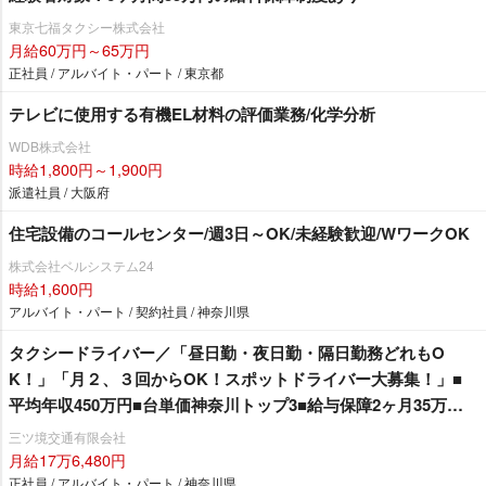
東京七福タクシー株式会社
月給60万円～65万円
正社員 / アルバイト・パート / 東京都
テレビに使用する有機EL材料の評価業務/化学分析
WDB株式会社
時給1,800円～1,900円
派遣社員 / 大阪府
住宅設備のコールセンター/週3日～OK/未経験歓迎/WワークOK
株式会社ベルシステム24
時給1,600円
アルバイト・パート / 契約社員 / 神奈川県
タクシードライバー／「昼日勤・夜日勤・隔日勤務どれもO
K！」「月２、３回からOK！スポットドライバー大募集！」■
平均年収450万円■台単価神奈川トップ3■給与保障2ヶ月35万円■
高収入のヒケツは都内と違う「リピーターの多さ」「安定した
三ツ境交通有限会社
営業」ができるから！
月給17万6,480円
正社員 / アルバイト・パート / 神奈川県