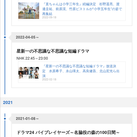
『直ちゃんは小学三年生』続編決定 杉野遥亮、渡
邊圭祐、前原滉、竹原ピストルが“小学五年生”の姿で
再集結
2022-09-18
2022-04-05～
星新一の不思議な不思議な短編ドラマ
NHK 22:45～23:00
『星新一の不思議な不思議な短編ドラマ』放送決
定 水原希子、永山瑛太、高良健吾、北山宏光ら出
演
2022-02-18
2021
2021-01-08～
ドラマ24 バイプレイヤーズ～名脇役の森の100日間～