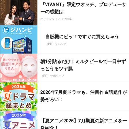
『VIVANT』限定ウオッチ、プロデューサ
ーの感想は
オリコンタイアップ特集
自販機にピッ！ですぐに買えちゃう
（PR）ジハンピ
朝1分貼るだけ！ミルクピールで一日中ず
っとうるツヤ肌
（PR）サボリーノ
2026年7月夏ドラマも、注目作＆話題作が
勢ぞろい！
【夏アニメ2026】7月期夏の新アニメを一
挙紹介！