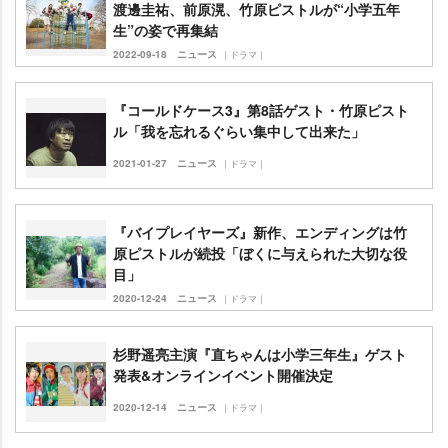
渡邊圭祐、前原滉、竹原ピストルが“小学五年
生”の姿で再集結
2022-09-18
ニュース
｜ドラマ｜
『コールドケース3』第8話ゲスト・竹原ピスト
ル「我を忘れるぐらい集中して出来た」
2021-01-27
ニュース
｜ドラマ｜
『バイプレイヤーズ』新作、エンディングは竹
原ピストルが続投「ぼくに与えられた大切な役
目」
2020-12-24
ニュース
｜ドラマ｜
杉野遥亮主演『直ちゃんは小学三年生』ゲスト
発表&オンラインイベント開催決定
2020-12-14
ニュース
｜ドラマ｜