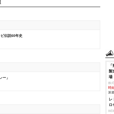
報
ビ伝説60年史
「
製
場
リレー」
株
時給
派遣
レ
ロ
WD