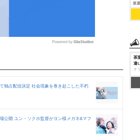
派遣
Powered by 
GliaStudios
茶
M
違
u
オ
t
e
にて独占配信決定 社会現象を巻き起こした不朽
劇場公開 ユン・ソクホ監督がヨン様メガネ&マフ