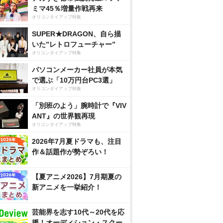
ミマ45％増量作戦再来
オリコンタイアップ特集
SUPER★DRAGON、自ら描
いた”レトロフューチャー”
オリコンタイアップ特集
パソコンメーカー社員が本気
で選ぶ「10万円台PC3選」
オリコンタイアップ特集
「別班のよう」腕時計で『VIV
ANT』の世界観再現
オリコンタイアップ特集
2026年7月夏ドラマも、注目
作＆話題作が勢ぞろい！
【夏アニメ2026】7月期夏の
新アニメを一挙紹介！
芸能界を志す10代～20代を応
援！オーディション・スクー