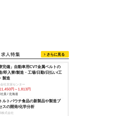
さらに見る
寮完備」自動車用CVT金属ベルトの
造/即入寮/製造・工場/日勤/日払い/工
・製造
式会社京栄センター
1,450円～1,813円
社員 / 北海道
トルトパウチ食品の新製品や製造プ
セスの開発/化学分析
B株式会社