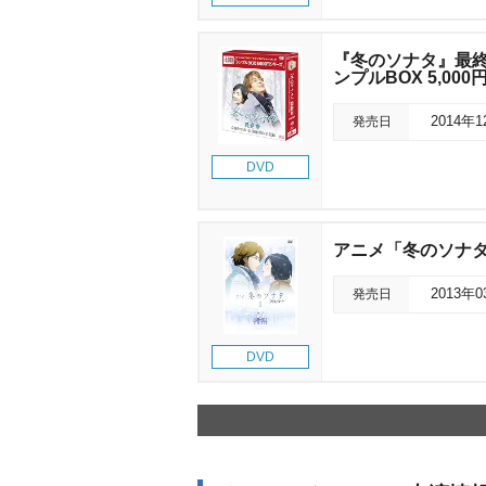
『冬のソナタ』最終章
ンプルBOX 5,00
発売日
2014年
DVD
アニメ「冬のソナタ」
発売日
2013年
DVD