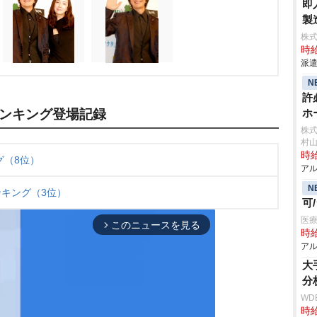
即
製
株
時給
派遣
N
許
ンキング登場記録
ホ
株
村
時給
グ（8位）
アル
N
キング（3位）
可
医療
このニュースを見る
arrow_forward_ios
時給
アル
大
分
WD
時給