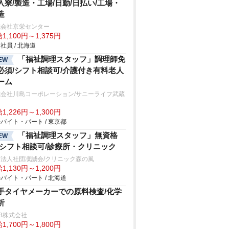
入寮/製造・工場/日勤/日払い/工場・
造
式会社京栄センター
1,100円～1,375円
社員 / 北海道
「福祉調理スタッフ」調理師免
EW
必須/シフト相談可/介護付き有料老人
ーム
式会社川島コーポレーション/サニーライフ武蔵
山
1,226円～1,300円
バイト・パート / 東京都
「福祉調理スタッフ」無資格
EW
/シフト相談可/診療所・クリニック
法人社団凜誠会/クリニック森の風
1,130円～1,200円
バイト・パート / 北海道
手タイヤメーカーでの原料検査/化学
析
B株式会社
1,700円～1,800円