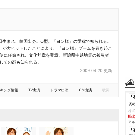
29日生まれ、韓国出身。O型。「ヨン様」の愛称で知られる。
』が大ヒットしたことにより、『ヨン様』ブームを巻き起こ
大使に任命され、文化勲章を受章。新潟県中越地震の被災者
としての顔も知られる。
2009-04-20 更新
キング情報
TV出演
ドラマ出演
CM出演
歌詞
「
み
株式
時給
アル
「