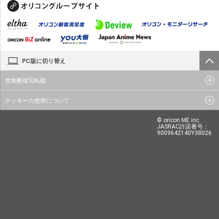
PC版に切り替え
禁無断複写転載
クッキーの使用について
© oricon ME inc.
JASRAC許諾番号：
9009642140Y38026