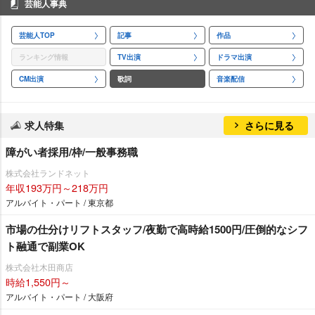
芸能人事典
芸能人TOP
記事
作品
ランキング情報
TV出演
ドラマ出演
CM出演
歌詞
音楽配信
求人特集
さらに見る
障がい者採用/枠/一般事務職
株式会社ランドネット
年収193万円～218万円
アルバイト・パート / 東京都
市場の仕分けリフトスタッフ/夜勤で高時給1500円/圧倒的なシフ
ト融通で副業OK
株式会社木田商店
時給1,550円～
アルバイト・パート / 大阪府