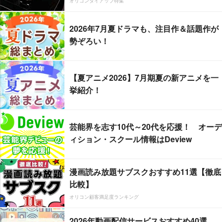
オリコンタイアップ特集
2026年7月夏ドラマも、注目作＆話題作が
勢ぞろい！
【夏アニメ2026】7月期夏の新アニメを一
挙紹介！
芸能界を志す10代～20代を応援！ オーデ
ィション・スクール情報はDeview
漫画読み放題サブスクおすすめ11選【徹底
比較】
オリコン顧客満足度ランキング
2026年動画配信サービスおすすめ40選