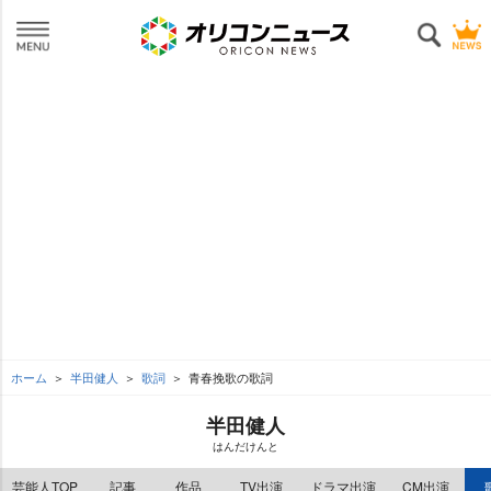
ホーム
半田健人
歌詞
青春挽歌の歌詞
半田健人
はんだけんと
芸能人TOP
記事
作品
TV出演
ドラマ出演
CM出演