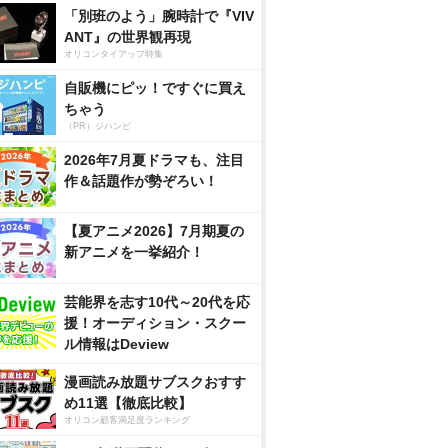
「別班のよう」腕時計で『VIV
ANT』の世界観再現
オリコンタイアップ特集
自販機にピッ！ですぐに買え
ちゃう
（PR）ジハンピ
2026年7月夏ドラマも、注目
作＆話題作が勢ぞろい！
【夏アニメ2026】7月期夏の
新アニメを一挙紹介！
芸能界を志す10代～20代を応
援！オーディション・スクー
ル情報はDeview
漫画読み放題サブスクおすす
め11選【徹底比較】
オリコン顧客満足度ランキング