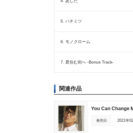
4. あした
5. ハチミツ
6. モノクローム
7. 君住む街へ -Bonus Track-
関連作品
You Can Change M
発売日
2021年0