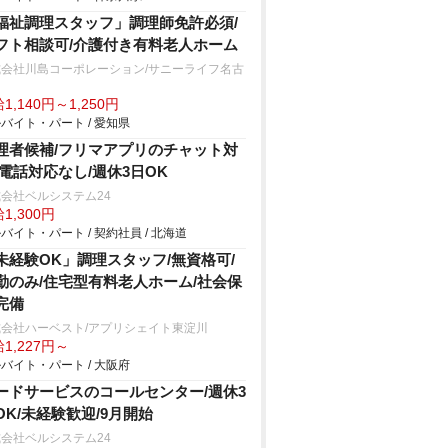
福祉調理スタッフ」調理師免許必須/
フト相談可/介護付き有料老人ホーム
式会社川島コーポレーション/サニーライフ名古
1,140円～1,250円
バイト・パート / 愛知県
理者候補/フリマアプリのチャット対
/電話対応なし/週休3日OK
会社ベルシステム24
1,300円
バイト・パート / 契約社員 / 北海道
未経験OK」調理スタッフ/無資格可/
勤のみ/住宅型有料老人ホーム/社会保
完備
式会社ハーベスト/アプリシェイト東淀川
1,227円～
バイト・パート / 大阪府
ードサービスのコールセンター/週休3
OK/未経験歓迎/9月開始
会社ベルシステム24