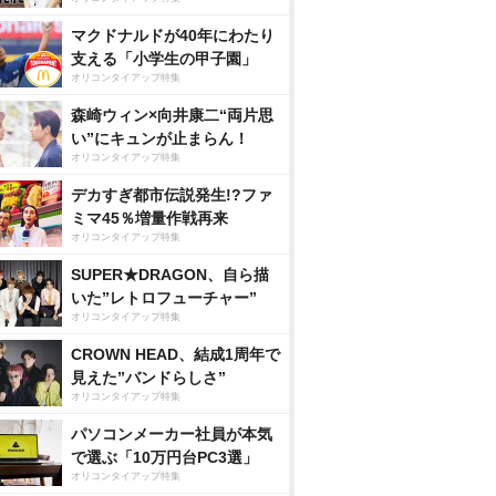
マクドナルドが40年にわたり
支える「小学生の甲子園」
オリコンタイアップ特集
森崎ウィン×向井康二“両片思
い”にキュンが止まらん！
オリコンタイアップ特集
デカすぎ都市伝説発生!?ファ
ミマ45％増量作戦再来
オリコンタイアップ特集
SUPER★DRAGON、自ら描
いた”レトロフューチャー”
オリコンタイアップ特集
CROWN HEAD、結成1周年で
見えた”バンドらしさ”
オリコンタイアップ特集
パソコンメーカー社員が本気
で選ぶ「10万円台PC3選」
オリコンタイアップ特集