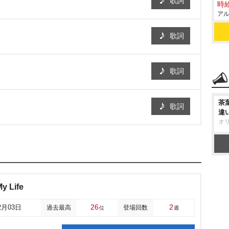
歌詞
時給
アル
歌詞
歌詞
茶
歌詞
違
オ
y Life
26
2
2月03日
過去最高
登場回数
位
週