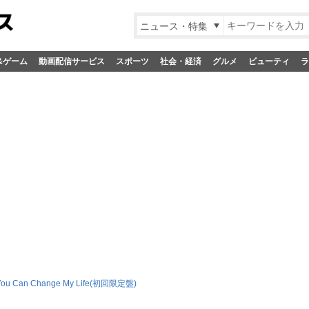
ニュース・特集
&ゲーム
動画配信サービス
スポーツ
社会・経済
グルメ
ビューティ
ラ
You Can Change My Life(初回限定盤)