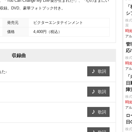
u Can Change My Life-愛が生まれた-」、「心のままにい
「
7曲収録。DVD、豪華フォトブック付き。
シ
株
発売元
ビクターエンタテインメント
屋
時給
価格
4,400円（税込）
アル
管
応
収録曲
株式
時給
アル
歌詞
れた-
「
日
障
歌詞
株
時給
アル
歌詞
ロ
日
株式