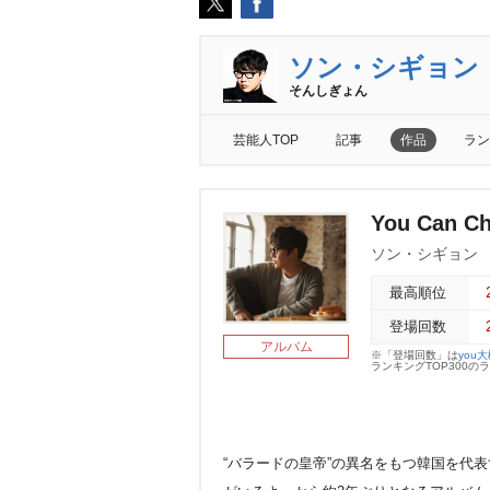
ソン・シギョン
そんしぎょん
芸能人TOP
記事
作品
ラン
You Can C
ソン・シギョン
最高順位
登場回数
アルバム
※「登場回数」は
you
ランキングTOP300
“バラードの皇帝”の異名をもつ韓国を代表