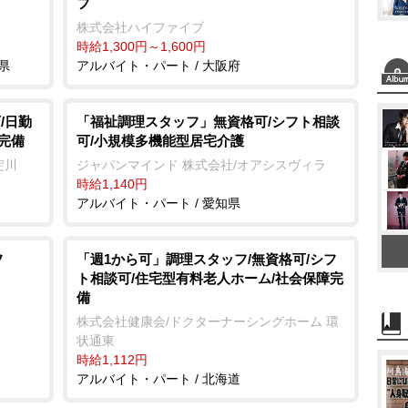
フ
株式会社ハイファイブ
時給1,300円～1,600円
県
アルバイト・パート / 大阪府
/日勤
「福祉調理スタッフ」無資格可/シフト相談
完備
可/小規模多機能型居宅介護
淀川
ジャパンマインド 株式会社/オアシスヴィラ
時給1,140円
アルバイト・パート / 愛知県
フ
「週1から可」調理スタッフ/無資格可/シフ
ト相談可/住宅型有料老人ホーム/社会保障完
備
株式会社健康会/ドクターナーシングホーム 環
状通東
時給1,112円
アルバイト・パート / 北海道