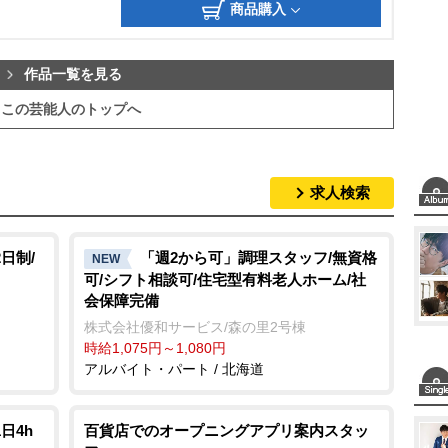
商品購入
作品一覧を見る
この芸能人のトップへ
求人検索
日制/
「週2から可」調理スタッフ/無資格
NEW
可/シフト相談可/住宅型有料老人ホーム/社
会保障完備
株式会社優和サービス/森の里2号棟
時給1,075円～1,080円
アルバイト・パート / 北海道
日4h
百貨店でのオープニングアプリ案内スタッ