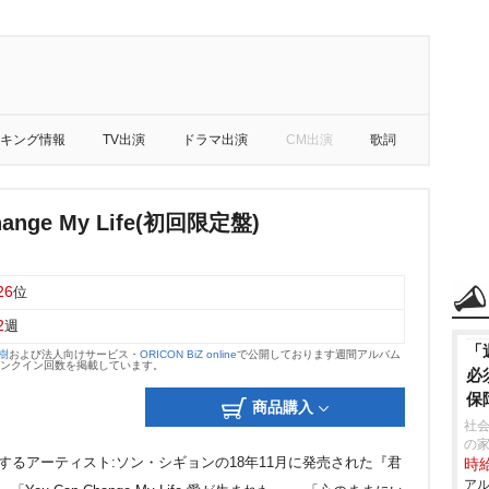
キング情報
TV出演
ドラマ出演
CM出演
歌詞
hange My Life(初回限定盤)
26
位
2
週
「
大樹
および法人向けサービス・
ORICON BiZ online
で公開しております週間アルバム
のランクイン回数を掲載しています。
必
保
商品購入
社会
の
するアーティスト:ソン・シギョンの18年11月に発売された『君
時給
アル