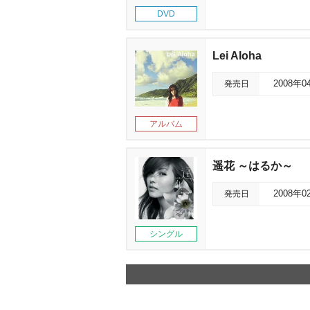
DVD
Lei Aloha
発売日
2008年0
アルバム
遥花 ～はるか～
発売日
2008年0
シングル