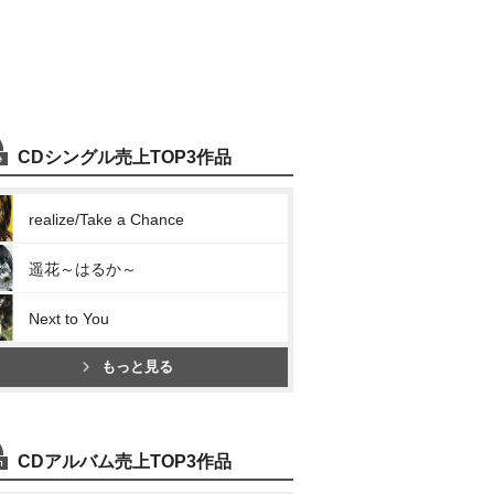
CDシングル売上TOP3作品
realize/Take a Chance
遥花～はるか～
Next to You
もっと見る
CDアルバム売上TOP3作品