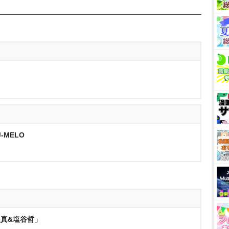
-MELO
小曽根真&塩谷哲」