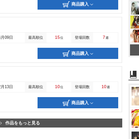
商品購入
15
7
4月09日
最高順位
登場回数
位
週
商品購入
10
10
2月13日
最高順位
登場回数
位
週
商品購入
作品をもっと見る