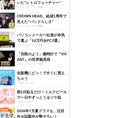
いた”レトロフューチャー”
オリコンタイアップ特集
CROWN HEAD、結成1周年で
見えた”バンドらしさ”
オリコンタイアップ特集
パソコンメーカー社員が本気
で選ぶ「10万円台PC3選」
オリコンタイアップ特集
「別班のよう」腕時計で『VIV
ANT』の世界観再現
オリコンタイアップ特集
自販機にピッ！ですぐに買え
ちゃう
（PR）ジハンピ
朝1分貼るだけ！ミルクピール
で一日中ずっとうるツヤ肌
（PR）サボリーノ
2026年7月夏ドラマも、注目
作＆話題作が勢ぞろい！