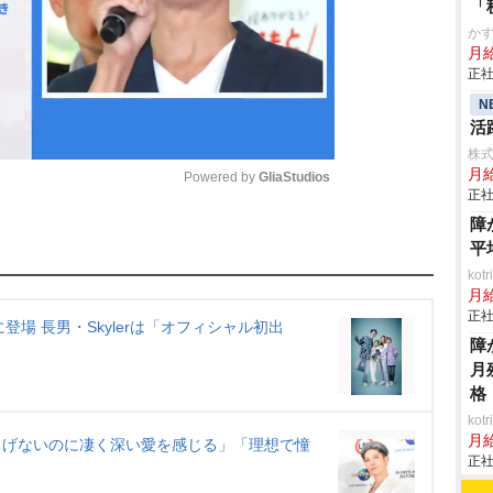
「
か
月
正社
N
活
株
月
Powered by 
GliaStudios
正社
障
M
平
u
ko
月
t
正社
に登場 長男・Skylerは「オフィシャル初出
e
障
月
格
ko
月
「さりげないのに凄く深い愛を感じる」「理想で憧
正社