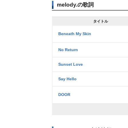
melody.の歌詞
タイトル
Beneath My Skin
No Return
Sunset Love
Say Hello
DOOR