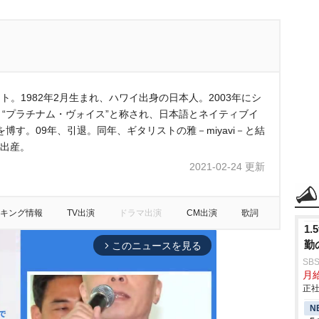
スト。1982年2月生まれ、ハワイ出身の日本人。2003年にシ
ビュー。“プラチナム・ヴォイス”と称され、日本語とネイティブイ
す。09年、引退。同年、ギタリストの雅－miyavi－と結
を出産。
2021-02-24 更新
キング情報
TV出演
ドラマ出演
CM出演
歌詞
1
勤
このニュースを見る
arrow_forward_ios
SB
月給
正社
N