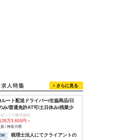
さらに見る
.5tルート配送ドライバー/生協商品/日
のみ/普通免許AT可/土日休み/残業少
Sゼンツウ株式会社
28万3,655円～
員 / 神奈川県
税理士法人にてクライアントの
EW