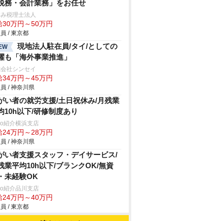
税務・会計業務」をお任せ
すみ税理士法人
給30万円～50万円
員 / 東京都
現地法人駐在員/タイ/としての
EW
躍も「海外事業推進」
式会社シンセイ
給34万円～45万円
員 / 神奈川県
がい者の就労支援/土日祝休み/月残業
均10h以下/研修制度あり
trio紹介横浜支店
給24万円～28万円
員 / 神奈川県
がい者支援スタッフ・デイサービス/
残業平均10h以下/ブランクOK/無資
・未経験OK
trio紹介品川支店
給24万円～40万円
員 / 東京都