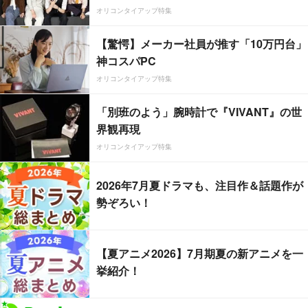
オリコンタイアップ特集
【驚愕】メーカー社員が推す「10万円台」
神コスパPC
オリコンタイアップ特集
「別班のよう」腕時計で『VIVANT』の世
界観再現
オリコンタイアップ特集
2026年7月夏ドラマも、注目作＆話題作が
勢ぞろい！
【夏アニメ2026】7月期夏の新アニメを一
挙紹介！