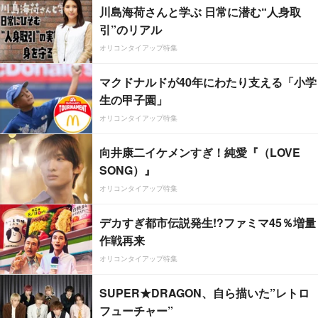
川島海荷さんと学ぶ 日常に潜む“人身取
引”のリアル
オリコンタイアップ特集
マクドナルドが40年にわたり支える「小学
生の甲子園」
オリコンタイアップ特集
向井康二イケメンすぎ！純愛『（LOVE
SONG）』
オリコンタイアップ特集
デカすぎ都市伝説発生!?ファミマ45％増量
作戦再来
オリコンタイアップ特集
SUPER★DRAGON、自ら描いた”レトロ
フューチャー”