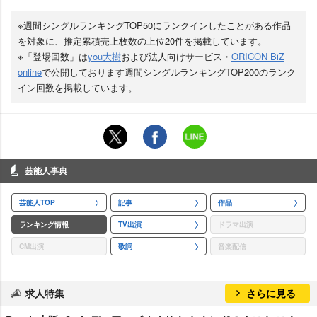
※週間シングルランキングTOP50にランクインしたことがある作品
を対象に、推定累積売上枚数の上位20件を掲載しています。
※「登場回数」は
you大樹
および法人向けサービス・
ORICON BiZ
online
で公開しております週間シングルランキングTOP200のランク
イン回数を掲載しています。
芸能人事典
芸能人TOP
記事
作品
ランキング情報
TV出演
ドラマ出演
CM出演
歌詞
音楽配信
求人特集
さらに見る