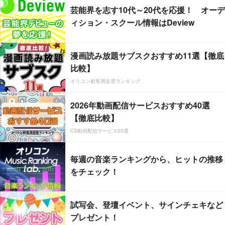
芸能界を志す10代～20代を応援！ オーデ
ィション・スクール情報はDeview
漫画読み放題サブスクおすすめ11選【徹底
比較】
オリコン顧客満足度ランキング
2026年動画配信サービスおすすめ40選
【徹底比較】
CS動画配信サービス20選
毎週の音楽ランキングから、ヒットの推移
をチェック！
試写会、登壇イベント、サインチェキなど
プレゼント！