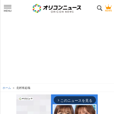
ホーム
北村有起哉
このニュースを見る
arrow_forward_ios