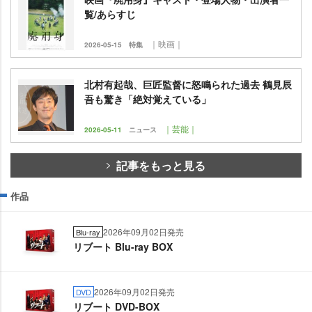
覧/あらすじ
｜映画｜
2026-05-15
特集
北村有起哉、巨匠監督に怒鳴られた過去 鶴見辰
吾も驚き「絶対覚えている」
｜芸能｜
2026-05-11
ニュース
記事をもっと見る
作品
2026年09月02日発売
Blu-ray
リブート Blu-ray BOX
2026年09月02日発売
DVD
リブート DVD-BOX