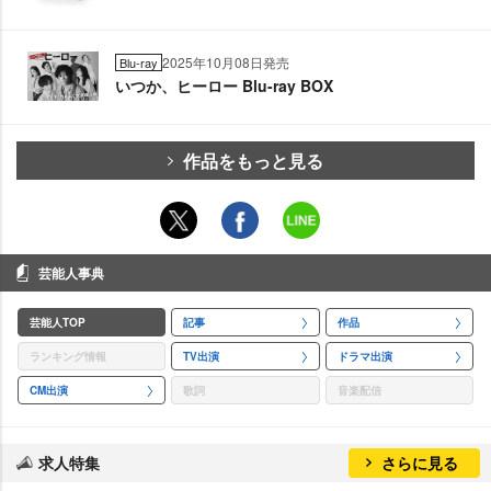
2025年10月08日発売
Blu-ray
いつか、ヒーロー Blu-ray BOX
作品をもっと見る
芸能人事典
芸能人TOP
記事
作品
ランキング情報
TV出演
ドラマ出演
CM出演
歌詞
音楽配信
求人特集
さらに見る