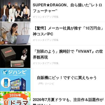
SUPER★DRAGON、自ら描いた”レトロ
フューチャー”
オリコンタイアップ特集
【驚愕】メーカー社員が推す「10万円台」
神コスパPC
オリコンタイアップ特集
「別班のよう」腕時計で『VIVANT』の世
界観再現
オリコンタイアップ特集
自販機にピッ！ですぐに買えちゃう
（PR）ジハンピ
2026年7月夏ドラマも、注目作＆話題作が