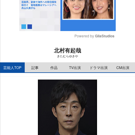
Powered by 
GliaStudios
M
北村有起哉
u
きたむらゆき
t
e
芸能人TOP
記事
作品
TV出演
ドラマ出演
CM出演