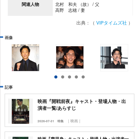
関連人物
北村 和夫 （故） / 父
高野 志穂 / 妻
出典：（
VIPタイムズ社
）
画像
記事
映画『開戦前夜』キャスト・登場人物・出
演者一覧/あらすじ
｜映画｜
2026-07-31
特集
映画『廃用身』キャスト・登場人物・出演者一