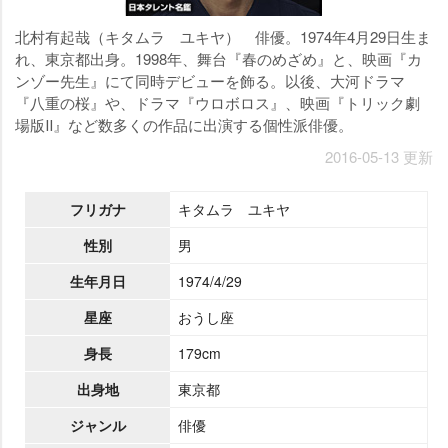
北村有起哉（キタムラ ユキヤ） 俳優。1974年4月29日生ま
れ、東京都出身。1998年、舞台『春のめざめ』と、映画『カ
ンゾー先生』にて同時デビューを飾る。以後、大河ドラマ
『八重の桜』や、ドラマ『ウロボロス』、映画『トリック劇
場版Ⅱ』など数多くの作品に出演する個性派俳優。
2016-05-13 更新
フリガナ
キタムラ ユキヤ
性別
男
生年月日
1974/4/29
星座
おうし座
身長
179cm
出身地
東京都
ジャンル
俳優