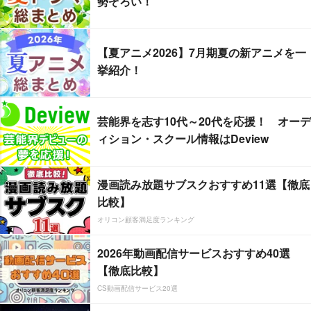
勢ぞろい！
【夏アニメ2026】7月期夏の新アニメを一
挙紹介！
芸能界を志す10代～20代を応援！ オーデ
ィション・スクール情報はDeview
漫画読み放題サブスクおすすめ11選【徹底
比較】
オリコン顧客満足度ランキング
2026年動画配信サービスおすすめ40選
【徹底比較】
CS動画配信サービス20選