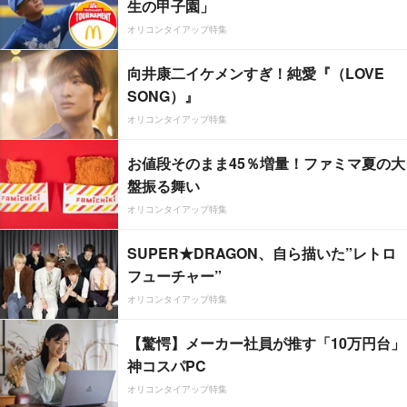
生の甲子園」
オリコンタイアップ特集
向井康二イケメンすぎ！純愛『（LOVE
SONG）』
オリコンタイアップ特集
お値段そのまま45％増量！ファミマ夏の大
盤振る舞い
オリコンタイアップ特集
SUPER★DRAGON、自ら描いた”レトロ
フューチャー”
オリコンタイアップ特集
【驚愕】メーカー社員が推す「10万円台」
神コスパPC
オリコンタイアップ特集