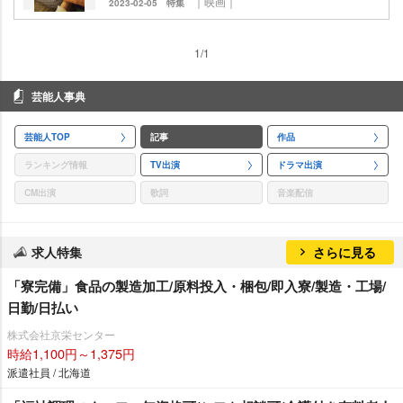
｜映画｜
2023-02-05
特集
1/1
芸能人事典
芸能人TOP
記事
作品
ランキング情報
TV出演
ドラマ出演
CM出演
歌詞
音楽配信
求人特集
さらに見る
「寮完備」食品の製造加工/原料投入・梱包/即入寮/製造・工場/
日勤/日払い
株式会社京栄センター
時給1,100円～1,375円
派遣社員 / 北海道