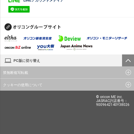
LINEアカウントメディア
PC版に切り替え
禁無断複写転載
クッキーの使用について
© oricon ME inc.
JASRAC許諾番号：
9009642140Y38026