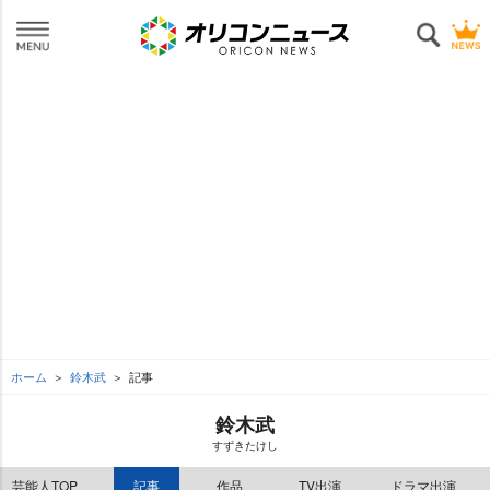
ホーム
鈴木武
記事
鈴木武
すずきたけし
芸能人TOP
記事
作品
TV出演
ドラマ出演