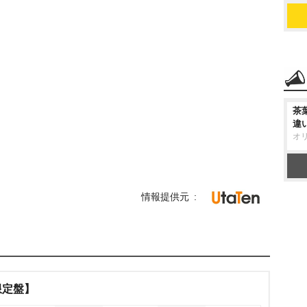
茶
違
オ
情報提供元
限定盤】