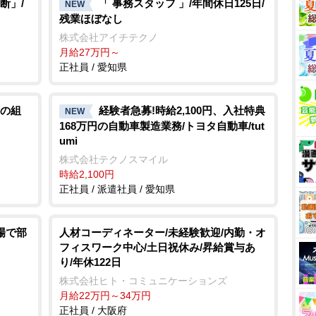
断」/
「 事務スタッフ 」/年間休日125日/
NEW
残業ほぼなし
株式会社アイチテクノ
月給27万円～
正社員 / 愛知県
の組
経験者急募!時給2,100円、入社特典
NEW
168万円の自動車製造業務/トヨタ自動車/tut
umi
株式会社テクノスマイル
時給2,100円
正社員 / 派遣社員 / 愛知県
場で部
人材コーディネーター/未経験歓迎/内勤・オ
フィスワーク中心/土日祝休み/昇給賞与あ
り/年休122日
株式会社ヒト・コミュニケーションズ
月給22万円～34万円
正社員 / 大阪府