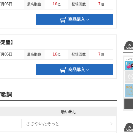
16
7
7月05日
最高順位
登場回数
位
週
商品購入
限定盤】
16
7
7月05日
最高順位
登場回数
位
週
商品購入
着歌詞
歌い出し
ささやいたそっと