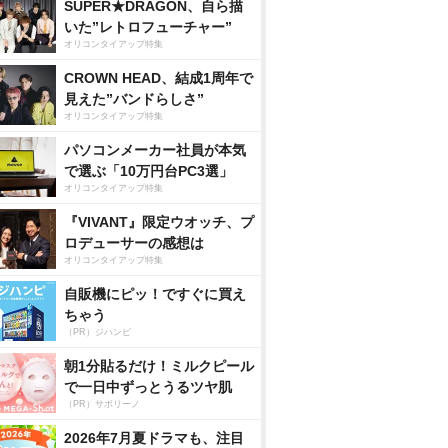
SUPER★DRAGON、自ら描
いた”レトロフューチャー”
オリコンタイアップ特集
CROWN HEAD、結成1周年で
見えた”バンドらしさ”
オリコンタイアップ特集
パソコンメーカー社員が本気
で選ぶ「10万円台PC3選」
オリコンタイアップ特集
『VIVANT』限定ウオッチ、プ
ロデューサーの感想は
オリコンタイアップ特集
自販機にピッ！ですぐに買え
ちゃう
（PR）ジハンピ
朝1分貼るだけ！ミルクピール
で一日中ずっとうるツヤ肌
（PR）サボリーノ
2026年7月夏ドラマも、注目