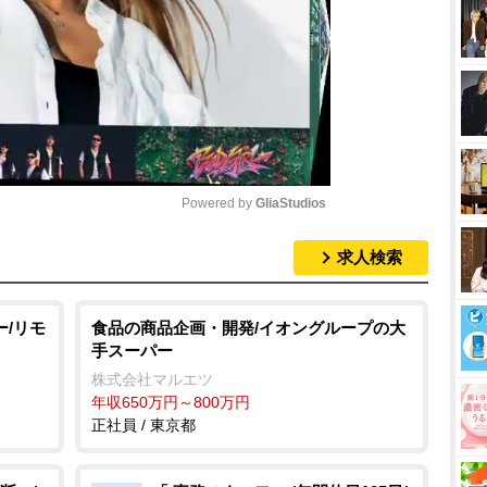
Powered by 
GliaStudios
求人検索
M
u
t
ー/リモ
食品の商品企画・開発/イオングループの大
手スーパー
e
株式会社マルエツ
年収650万円～800万円
正社員 / 東京都