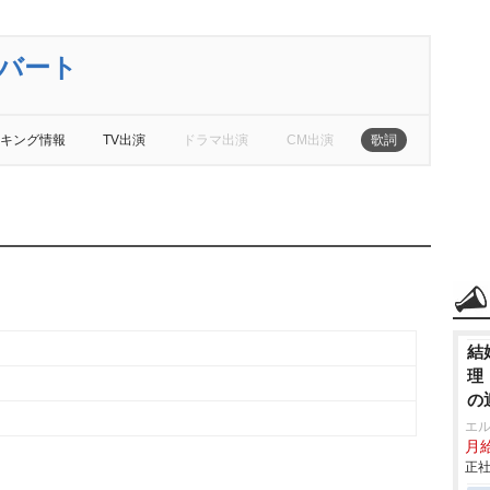
ンバート
キング情報
TV出演
ドラマ出演
CM出演
歌詞
結
理
の
エ
月給
正社