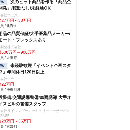
次のヒット商品を作る「商品企
EW
開発」/転勤なし/未経験OK
式会社つぼ八
給27万円～38万円
員 / 北海道
用品の品質保証/大手医薬品メーカー/
モート・フレックスあり
林製薬株式会社
600万円～900万円
員 / 大阪府
未経験歓迎「イベント企画スタ
EW
フ」年間休日120日以上
式会社テラ
給22万円
員 / 神奈川県
設警備/交通誘導警備/車両誘導 大手オ
ィスビルの警備スタッフ
式会社ライジングサンセキュリティーサービス
BASE
給28万円～35万円
員 / 東京都