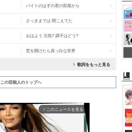
バイトのはずの君の部屋から
さっきまでは 聞こえてた
おはよう 元気? 調子はどう?
窓を開けたら真っ白な世界
歌詞をもっと見る
この芸能人のトップへ
このニュースを見る
arrow_forward_ios