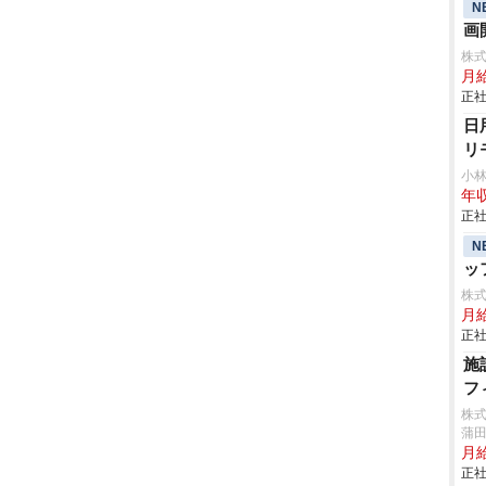
N
画
株
月
正社
日
リ
小
年収
正社
N
ッ
株
月
正社
施
フ
株
蒲田
月
正社