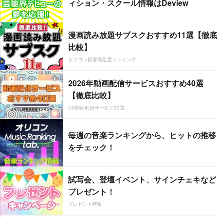
ィション・スクール情報はDeview
漫画読み放題サブスクおすすめ11選【徹底
比較】
オリコン顧客満足度ランキング
2026年動画配信サービスおすすめ40選
【徹底比較】
CS動画配信サービス20選
毎週の音楽ランキングから、ヒットの推移
をチェック！
試写会、登壇イベント、サインチェキなど
プレゼント！
プレゼント特集