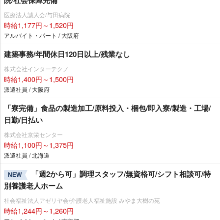
院/社会保障完備
医療法人誠人会/与田病院
時給1,177円～1,520円
アルバイト・パート / 大阪府
建築事務/年間休日120日以上/残業なし
株式会社インターテクノ
時給1,400円～1,500円
派遣社員 / 大阪府
「寮完備」食品の製造加工/原料投入・梱包/即入寮/製造・工場/
日勤/日払い
株式会社京栄センター
時給1,100円～1,375円
派遣社員 / 北海道
「週2から可」調理スタッフ/無資格可/シフト相談可/特
NEW
別養護老人ホーム
社会福祉法人アゼリヤ会/介護老人福祉施設 みやま大樹の苑
時給1,244円～1,260円