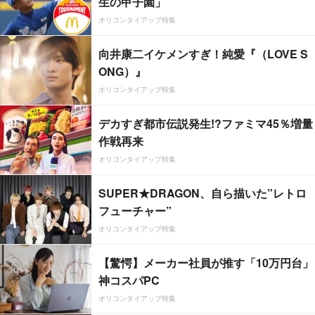
生の甲子園」
オリコンタイアップ特集
向井康二イケメンすぎ！純愛『（LOVE S
ONG）』
オリコンタイアップ特集
デカすぎ都市伝説発生!?ファミマ45％増量
作戦再来
オリコンタイアップ特集
SUPER★DRAGON、自ら描いた”レトロ
フューチャー”
オリコンタイアップ特集
【驚愕】メーカー社員が推す「10万円台」
神コスパPC
オリコンタイアップ特集