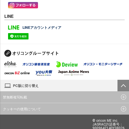
LINE
LINEアカウントメディア
PC版に切り替え
禁無断複写転載
クッキーの使用について
© oricon ME inc.
JASRAC許諾番号：
9009642140Y38026