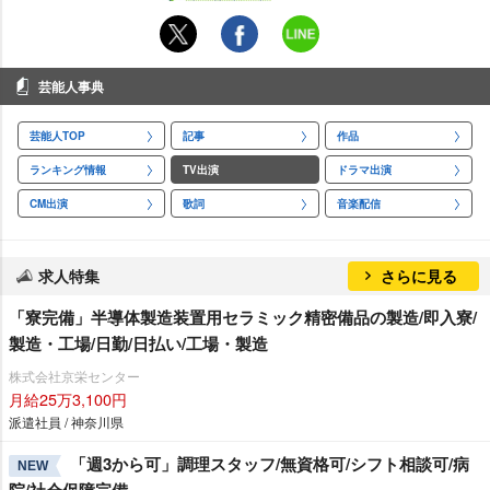
芸能人事典
芸能人TOP
記事
作品
ランキング情報
TV出演
ドラマ出演
CM出演
歌詞
音楽配信
求人特集
さらに見る
「寮完備」半導体製造装置用セラミック精密備品の製造/即入寮/
製造・工場/日勤/日払い/工場・製造
株式会社京栄センター
月給25万3,100円
派遣社員 / 神奈川県
「週3から可」調理スタッフ/無資格可/シフト相談可/病
NEW