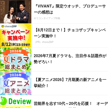
『VIVANT』限定ウオッチ、プロデューサ
ーの感想は
オリコンタイアップ特集
【8月12日まで！】チョコザップキャンペ
ーン実施中！
（PR）chocoZAP
2026年7月夏ドラマも、注目作＆話題作が
勢ぞろい！
【夏アニメ2026】7月期夏の新アニメを一
挙紹介！
芸能界を志す10代～20代を応援！ オーデ