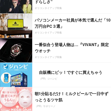
ドらしさ”
オリコンタイアップ特集
パソコンメーカー社員が本気で選んだ「10
万円台PC３選」
オリコンタイアップ特集
一番似合う登場人物は…『VIVANT』限定
ウオッチ
オリコンタイアップ特集
自販機にピッ！ですぐに買えちゃう
（PR）ジハンピ
朝1分貼るだけ！ミルクピールで一日中ず
っとうるツヤ肌
（PR）サボリーノ