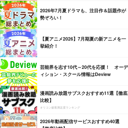
2026年7月夏ドラマも、注目作＆話題作が
勢ぞろい！
【夏アニメ2026】7月期夏の新アニメを一
挙紹介！
芸能界を志す10代～20代を応援！ オーデ
ィション・スクール情報はDeview
漫画読み放題サブスクおすすめ11選【徹底
比較】
オリコン顧客満足度ランキング
2026年動画配信サービスおすすめ40選