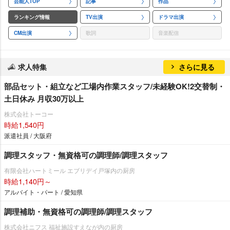
芸能人TOP
記事
作品
ランキング情報
TV出演
ドラマ出演
CM出演
歌詞
音楽配信
求人特集
さらに見る
部品セット・組立など工場内作業スタッフ/未経験OK!2交替制・
土日休み 月収30万以上
株式会社トーコー
時給1,540円
派遣社員 / 大阪府
調理スタッフ・無資格可の調理師/調理スタッフ
有限会社ハートミール エブリデイ戸塚内の厨房
時給1,140円～
アルバイト・パート / 愛知県
調理補助・無資格可の調理師/調理スタッフ
株式会社ニフス 福祉施設すえなが内の厨房