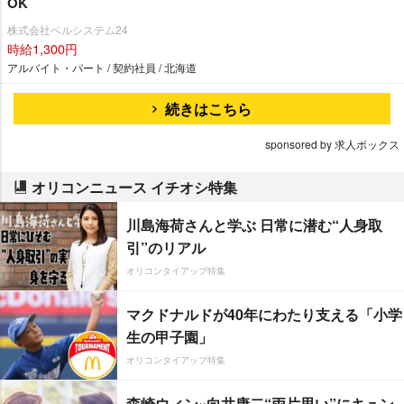
OK
株式会社ベルシステム24
時給1,300円
アルバイト・パート / 契約社員 / 北海道
続きはこちら
sponsored by 求人ボックス
オリコンニュース イチオシ特集
川島海荷さんと学ぶ 日常に潜む“人身取
引”のリアル
オリコンタイアップ特集
マクドナルドが40年にわたり支える「小学
生の甲子園」
オリコンタイアップ特集
森崎ウィン×向井康二“両片思い”にキュン