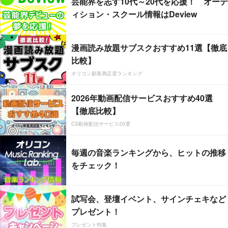
芸能界を志す10代～20代を応援！ オーデ
ィション・スクール情報はDeview
漫画読み放題サブスクおすすめ11選【徹底
比較】
オリコン顧客満足度ランキング
2026年動画配信サービスおすすめ40選
【徹底比較】
CS動画配信サービス20選
毎週の音楽ランキングから、ヒットの推移
をチェック！
試写会、登壇イベント、サインチェキなど
プレゼント！
プレゼント特集