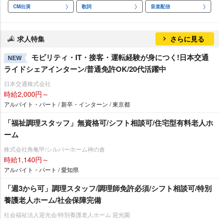
CM出演
歌詞
音楽配信
求人特集
さらに見る
モビリティ・IT・接客・運転経験が身につく!日本交通
NEW
ライドシェアインターン/普通免許OK/20代活躍中
日本交通株式会社
時給2,000円～
アルバイト・パート / 新卒・インターン / 東京都
「福祉調理スタッフ」無資格可/シフト相談可/住宅型有料老人ホ
ーム
株式会社角亀甲/シルバーホーム神の倉
時給1,140円～
アルバイト・パート / 愛知県
「週3から可」調理スタッフ/調理師免許必須/シフト相談可/特別
養護老人ホーム/社会保障完備
社会福祉法人迎光会/特別養護老人ホーム 迎光園