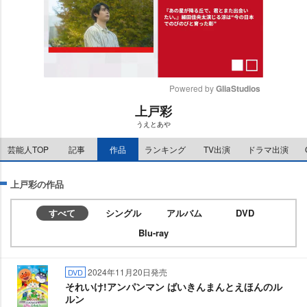
Powered by 
GliaStudios
上戸彩
M
うえとあ
u
t
芸能人TOP
記事
作品
ランキング
TV出演
ドラマ出演
e
上戸彩の作品
すべて
シングル
アルバム
DVD
Blu-ray
2024年11月20日発売
DVD
それいけ!アンパンマン ばいきんまんとえほんのル
ルン