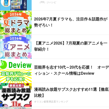
（PR）ジハンピ
2026年7月夏ドラマも、注目作＆話題作が
勢ぞろい！
【夏アニメ2026】7月期夏の新アニメを一
挙紹介！
芸能界を志す10代～20代を応援！ オーデ
ィション・スクール情報はDeview
漫画読み放題サブスクおすすめ11選【徹底
比較】
オリコン顧客満足度ランキング