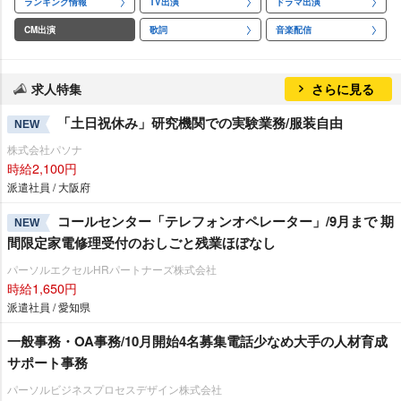
ランキング情報
TV出演
ドラマ出演
CM出演
歌詞
音楽配信
求人特集
さらに見る
「土日祝休み」研究機関での実験業務/服装自由
NEW
株式会社パソナ
時給2,100円
派遣社員 / 大阪府
コールセンター「テレフォンオペレーター」/9月まで 期
NEW
間限定家電修理受付のおしごと残業ほぼなし
パーソルエクセルHRパートナーズ株式会社
時給1,650円
派遣社員 / 愛知県
一般事務・OA事務/10月開始4名募集電話少なめ大手の人材育成
サポート事務
パーソルビジネスプロセスデザイン株式会社