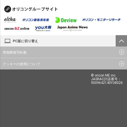
PC版に切り替え
禁無断複写転載
クッキーの使用について
© oricon ME inc.
JASRAC許諾番号：
9009642140Y38026