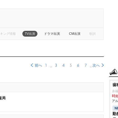
キング情報
TV出演
ドラマ出演
CM出演
歌詞
1
3
4
5
6
7
前へ
次へ
歯
永
時給
報局
アル
N
勤