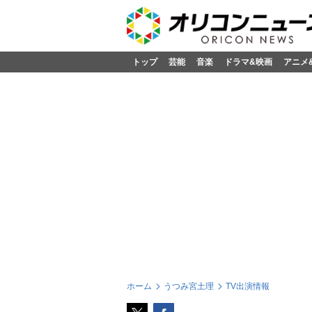
トップ
芸能
音楽
ドラマ&映画
アニメ
ホーム
うつみ宮土理
TV出演情報