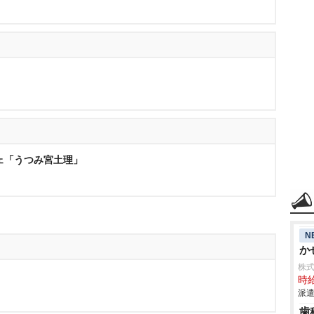
ェ「うつみ宮土理」
N
か
株
時給
派遣
歯