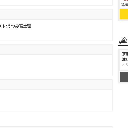
派遣
スト:うつみ宮土理
茶
違
オ