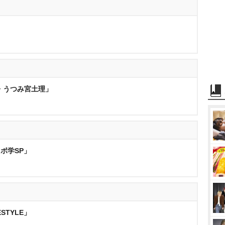
・うつみ宮土理」
ボ学SP」
ESTYLE」