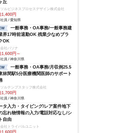
ヶ丘
ーソルビジネスプロセスデザイン株式会社
1,400円
社員 / 愛知県
一般事務・OA事務/一般事務建
EW
業界17時前退勤OK 残業少なめブラ
クOK
式会社パソナ
1,600円～
社員 / 神奈川県
一般事務・OA事務/月収例25.5
EW
東林間駅5分医療機関医師のサポート
務
ーソルテンプスタッフ株式会社
1,700円
社員 / 神奈川県
ータ入力・タイピング/レア案件地下
の忘れ物情報の入力/電話対応なし/シ
ト自由
式会社トライバルユニット
1,600円