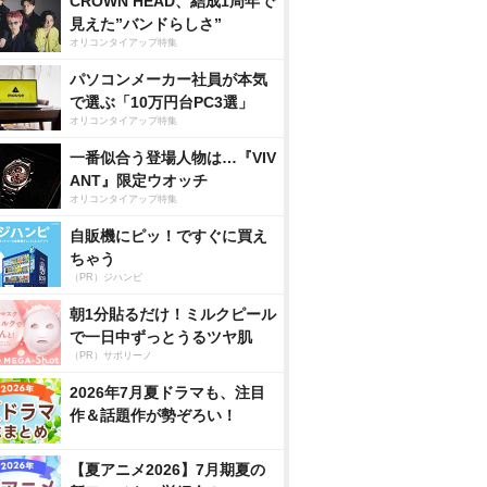
CROWN HEAD、結成1周年で
見えた”バンドらしさ”
オリコンタイアップ特集
パソコンメーカー社員が本気
で選ぶ「10万円台PC3選」
オリコンタイアップ特集
一番似合う登場人物は…『VIV
ANT』限定ウオッチ
オリコンタイアップ特集
自販機にピッ！ですぐに買え
ちゃう
（PR）ジハンピ
朝1分貼るだけ！ミルクピール
で一日中ずっとうるツヤ肌
（PR）サボリーノ
2026年7月夏ドラマも、注目
作＆話題作が勢ぞろい！
【夏アニメ2026】7月期夏の