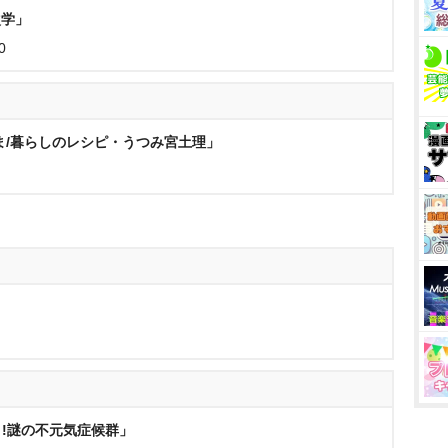
次学」
0
ま/暮らしのレシピ・うつみ宮土理」
う!謎の不元気症候群」