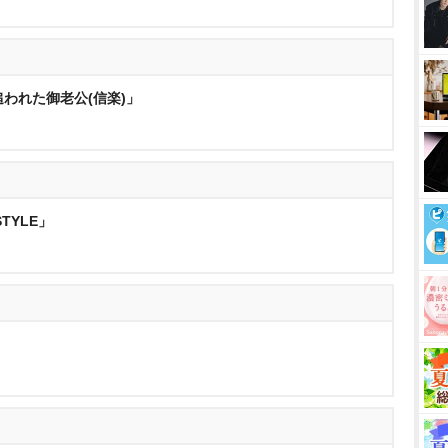
追われた御老公(信楽)」
STYLE」