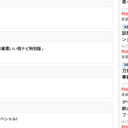
星
パ
時給
派遣
N
設
ン
株
!!厳選いい宿ナビ特別版」
時給
派遣
N
万
事
パ
時給
派遣
デ
鉄
フ
ペシャル!
株
時給