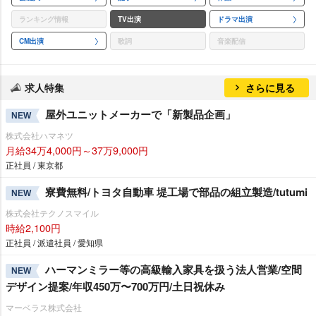
ランキング情報
TV出演
ドラマ出演
CM出演
歌詞
音楽配信
求人特集
さらに見る
屋外ユニットメーカーで「新製品企画」
NEW
株式会社ハマネツ
月給34万4,000円～37万9,000円
正社員 / 東京都
寮費無料/トヨタ自動車 堤工場で部品の組立製造/tutumi
NEW
株式会社テクノスマイル
時給2,100円
正社員 / 派遣社員 / 愛知県
ハーマンミラー等の高級輸入家具を扱う法人営業/空間
NEW
デザイン提案/年収450万〜700万円/土日祝休み
マーベラス株式会社