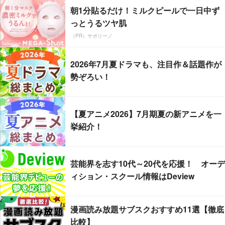
朝1分貼るだけ！ミルクピールで一日中ず
っとうるツヤ肌
（PR）サボリーノ
2026年7月夏ドラマも、注目作＆話題作が
勢ぞろい！
【夏アニメ2026】7月期夏の新アニメを一
挙紹介！
芸能界を志す10代～20代を応援！ オーデ
ィション・スクール情報はDeview
漫画読み放題サブスクおすすめ11選【徹底
比較】