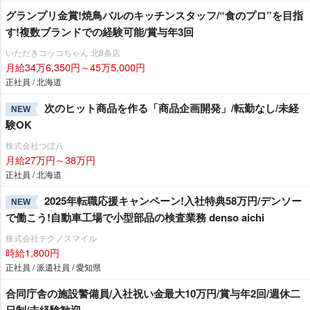
グランプリ金賞!焼鳥バルのキッチンスタッフ/“食のプロ”を目指
す!複数ブランドでの経験可能/賞与年3回
いただきコッコちゃん 北8条店
月給34万6,350円～45万5,000円
正社員 / 北海道
次のヒット商品を作る「商品企画開発」/転勤なし/未経
NEW
験OK
株式会社つぼ八
月給27万円～38万円
正社員 / 北海道
2025年転職応援キャンペーン!入社特典58万円/デンソー
NEW
で働こう!自動車工場で小型部品の検査業務 denso aichi
株式会社テクノスマイル
時給1,800円
正社員 / 派遣社員 / 愛知県
合同庁舎の施設警備員/入社祝い金最大10万円/賞与年2回/週休二