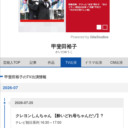
Powered by 
GliaStudios
甲斐田裕子
M
かいだゆうこ
u
t
芸能人TOP
記事
作品
TV出演
ドラマ出演
CM出演
e
甲斐田裕子のTV出演情報
2026-07
2026-07-25
クレヨンしんちゃん 【酔いどれ母ちゃんだゾ】?
テレビ朝日系列 16:30～17:00