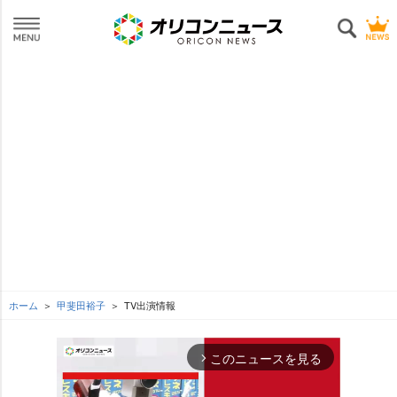
ホーム
甲斐田裕子
TV出演情報
このニュースを見る
arrow_forward_ios