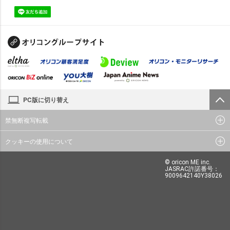
PC版に切り替え
禁無断複写転載
クッキーの使用について
© oricon ME inc.
JASRAC許諾番号：
9009642140Y38026