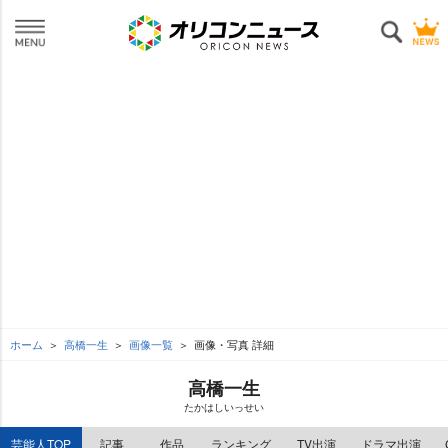
ホーム
高橋一生
画像一覧
画像・写真 詳細
高橋一生
たかはしいっせい
芸能人TOP
記事
作品
ランキング
TV出演
ドラマ出演