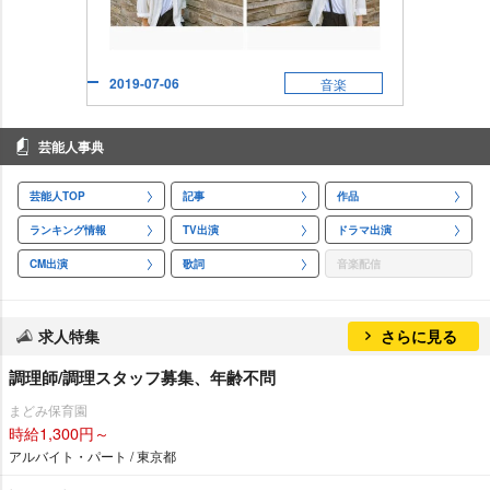
2019-07-06
音楽
芸能人事典
芸能人TOP
記事
作品
ランキング情報
TV出演
ドラマ出演
CM出演
歌詞
音楽配信
求人特集
さらに見る
調理師/調理スタッフ募集、年齢不問
まどみ保育園
時給1,300円～
アルバイト・パート / 東京都