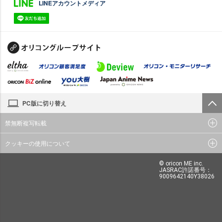
LINEアカウントメディア
PC版に切り替え
禁無断複写転載
クッキーの使用について
© oricon ME inc.
JASRAC許諾番号：
9009642140Y38026