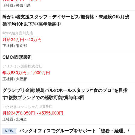
正社員 / 神奈川県
障がい者支援スタッフ・デイサービス/無資格・未経験OK/月残
業平均10h以下/中高年活躍中
kotrio紹介品川支店
月給24万円～40万円
正社員 / 東京都
CMC/固形製剤
アリナミン製薬株式会社
年収830万円～1,000万円
正社員 / 大阪府
グランプリ金賞!焼鳥バルのホールスタッフ/“食のプロ”を目指
す!複数ブランドでの経験可能/賞与年3回
いただきコッコちゃん 北8条店
月給34万6,350円～45万5,000円
正社員 / 北海道
バックオフィスでグループをサポート「総務・経理」/
NEW