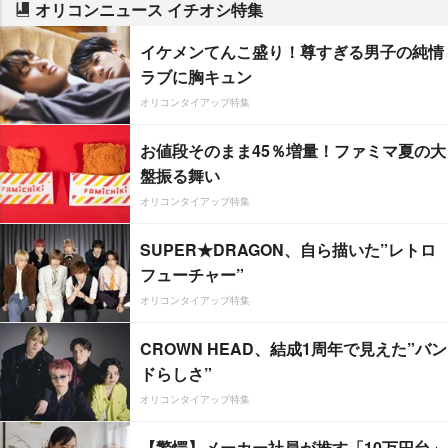
オリコンニュース イチオシ特集
イケメンてんこ盛り！尊すぎる男子の純情
ラブに胸キュン
オリコンタイアップ特集
お値段そのまま45％増量！ファミマ夏の大
盤振る舞い
オリコンタイアップ特集
SUPER★DRAGON、自ら描いた”レトロ
フューチャー”
オリコンタイアップ特集
CROWN HEAD、結成1周年で見えた”バン
ドらしさ”
オリコンタイアップ特集
【驚愕】メーカー社員が推す「10万円台」