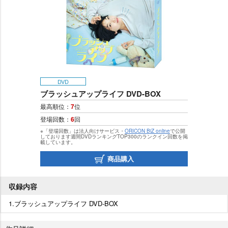
DVD
ブラッシュアップライフ DVD-BOX
最高順位：
7
位
登場回数：
6
回
※「登場回数」は法人向けサービス・
ORICON BiZ online
で公開
しております週間DVDランキングTOP300のランクイン回数を掲
載しています。
商品購入
収録内容
1.ブラッシュアップライフ DVD-BOX