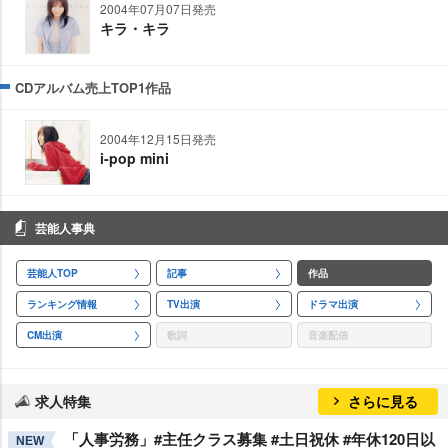
2004年07月07日発売
キラ・キラ
CDアルバム売上TOP1作品
2004年12月15日発売
i-pop mini
芸能人事典
芸能人TOP
記事
作品
ランキング情報
TV出演
ドラマ出演
CM出演
歌詞
音楽配信
求人特集
さらに見る
「人事労務」#主任クラス募集 #土日祝休 #年休120日以
NEW