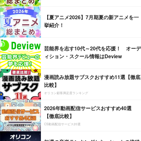
【夏アニメ2026】7月期夏の新アニメを一
挙紹介！
芸能界を志す10代～20代を応援！ オーデ
ィション・スクール情報はDeview
漫画読み放題サブスクおすすめ11選【徹底
比較】
オリコン顧客満足度ランキング
2026年動画配信サービスおすすめ40選
【徹底比較】
CS動画配信サービス20選