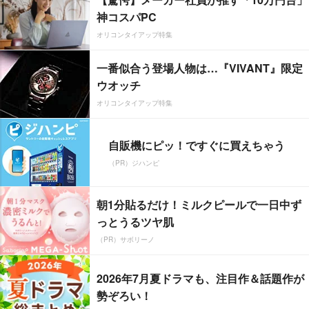
神コスパPC
オリコンタイアップ特集
一番似合う登場人物は…『VIVANT』限定
ウオッチ
オリコンタイアップ特集
自販機にピッ！ですぐに買えちゃう
（PR）ジハンピ
朝1分貼るだけ！ミルクピールで一日中ず
っとうるツヤ肌
（PR）サボリーノ
2026年7月夏ドラマも、注目作＆話題作が
勢ぞろい！