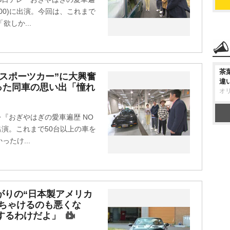
 後9:00)に出演。今回は、これまで
しか...
茶
名スポーツカー”に大興奮
違
った同車の思い出「憧れ
オ
『おぎやはぎの愛車遍歴 NO
00)に出演。これまで50台以上の車を
たけ...
がりの“日本製アメリカ
ちゃけるのも悪くな
するわけだよ」