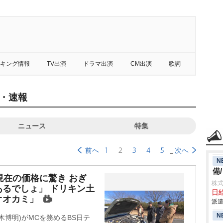
キング情報
TV出演
ドラマ出演
CM出演
歌詞
・速報
ニュース
特集
1
2
3
4
5
前へ
次へ
N
備
現在の価格に驚き おぎ
株
るでしょ」 ドリキン土
日給
オオカミ」
派遣
N
博明)がMCを務めるBS日テ