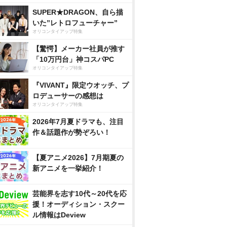
SUPER★DRAGON、自ら描
いた”レトロフューチャー”
オリコンタイアップ特集
【驚愕】メーカー社員が推す
「10万円台」神コスパPC
オリコンタイアップ特集
『VIVANT』限定ウオッチ、プ
ロデューサーの感想は
オリコンタイアップ特集
2026年7月夏ドラマも、注目
作＆話題作が勢ぞろい！
【夏アニメ2026】7月期夏の
新アニメを一挙紹介！
芸能界を志す10代～20代を応
援！オーディション・スクー
ル情報はDeview