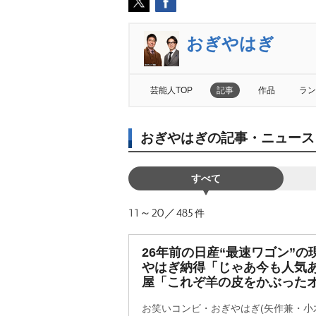
おぎやはぎ
芸能人TOP
記事
作品
ラン
おぎやはぎの記事・ニュース
すべて
11～20／485
件
26年前の日産“最速ワゴン”の
はぎ納得「じゃあ今も人気あ
屋「これぞ羊の皮をかぶった
お笑いコンビ・おぎやはぎ(矢作兼・小木