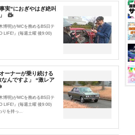
の事実”におぎやはぎ絶叫
」
博明)がMCを務めるBS日テ
LIFE!』(毎週土曜 後9:00)
歳オーナーが乗り続ける
なんですよ」 “激レア
博明)がMCを務めるBS日テ
LIFE!』(毎週土曜 後9:00)
りを持っ...