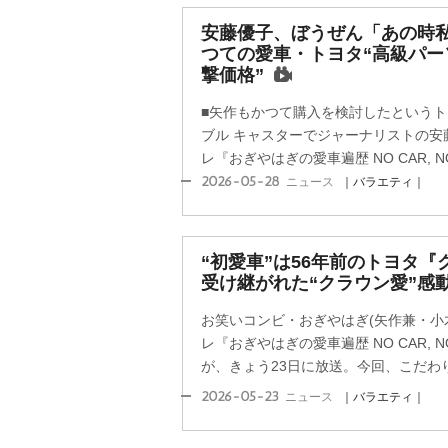
安藤優子、ぼうぜん「あの時私
つての愛車・トヨタ“高級パー
撃価格”
■矢作もかつて購入を検討したという
ブル キャスターでジャーナリストの安
レ『おぎやはぎの愛車遍歴 NO CAR, NO L
2026-05-28
ニュース
｜バラエティ｜
“初愛車”は56年前のトヨタ『
受け継がれた“クラウン愛”感
お笑いコンビ・おぎやはぎ(矢作兼・小木
レ『おぎやはぎの愛車遍歴 NO CAR, NO 
が、きょう23日に放送。今回、こだわり
2026-05-23
ニュース
｜バラエティ｜