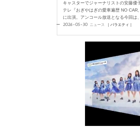
キャスターでジャーナリストの安藤優子
テレ『おぎやはぎの愛車遍歴 NO CAR, NO
に出演。アンコール放送となる今回は、安
2026-05-30
ニュース
｜バラエティ｜