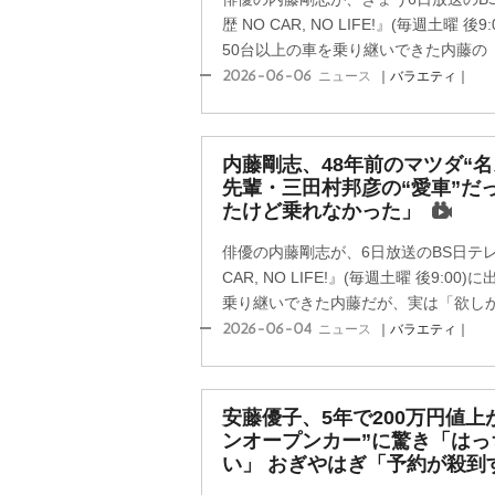
歴 NO CAR, NO LIFE!』(毎週土曜
50台以上の車を乗り継いできた内藤の「欲
2026-06-06
ニュース
｜バラエティ｜
内藤剛志、48年前のマツダ“
先輩・三田村邦彦の“愛車”だ
たけど乗れなかった」
俳優の内藤剛志が、6日放送のBS日テレ
CAR, NO LIFE!』(毎週土曜 後9:
乗り継いできた内藤だが、実は「欲しかっ
2026-06-04
ニュース
｜バラエティ｜
安藤優子、5年で200万円値上
ンオープンカー”に驚き「はっ
い」 おぎやはぎ「予約が殺到