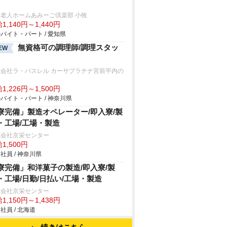
老人ホームあみーご倶楽部 小牧
1,140円～1,440円
バイト・パート / 愛知県
無資格可の調理師/調理スタッ
EW
式会社ラ・パスレル カーサプラチナ宮前平内の
房
1,226円～1,500円
バイト・パート / 神奈川県
寮完備」製造オペレーター/即入寮/製
・工場/工場・製造
式会社京栄センター
1,500円
社員 / 神奈川県
寮完備」和洋菓子の製造/即入寮/製
・工場/日勤/日払い/工場・製造
式会社京栄センター
1,150円～1,438円
社員 / 北海道