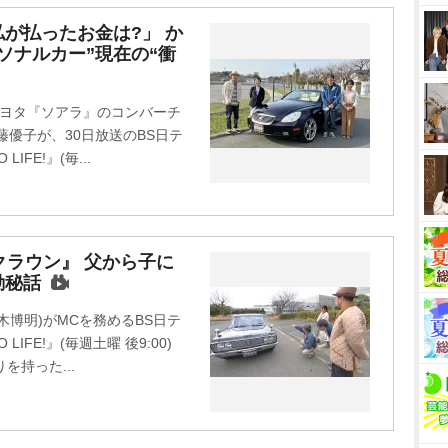
M
が払ったお金は?」 か
ソナルカー”現在の“衝
u
t
e
トヨタ『ソアラ』のコンバーチ
藤優子が、30日放送のBS日テ
IFE!』(毎...
クラウン』 父から子に
動秘話
博明)がMCを務めるBS日テ
LIFE!』(毎週土曜 後9:00)
を持った...