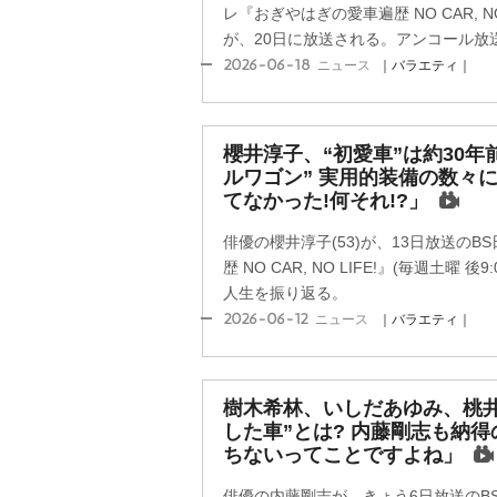
レ『おぎやはぎの愛車遍歴 NO CAR, NO 
が、20日に放送される。アンコール放送
2026-06-18
ニュース
｜バラエティ｜
櫻井淳子、“初愛車”は約30年
ルワゴン” 実用的装備の数々
てなかった!何それ!?」
俳優の櫻井淳子(53)が、13日放送の
歴 NO CAR, NO LIFE!』(毎週土曜
人生を振り返る。
2026-06-12
ニュース
｜バラエティ｜
樹木希林、いしだあゆみ、桃井
した車”とは? 内藤剛志も納
ちないってことですよね」
俳優の内藤剛志が、きょう6日放送のB