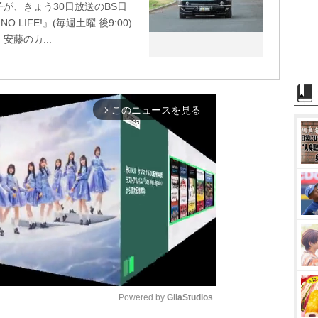
が、きょう30日放送のBS日
 LIFE!』(毎週土曜 後9:00)
藤のカ...
このニュースを見る
arrow_forward_ios
Powered by 
GliaStudios