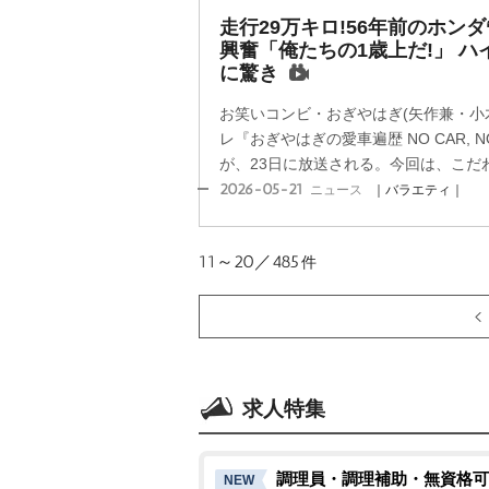
走行29万キロ!56年前のホン
興奮「俺たちの1歳上だ!」 
に驚き
お笑いコンビ・おぎやはぎ(矢作兼・小木
レ『おぎやはぎの愛車遍歴 NO CAR, NO 
が、23日に放送される。今回は、こだわ
2026-05-21
ニュース
｜バラエティ｜
11～20／485
件
求人特集
調理員・調理補助・無資格可
NEW