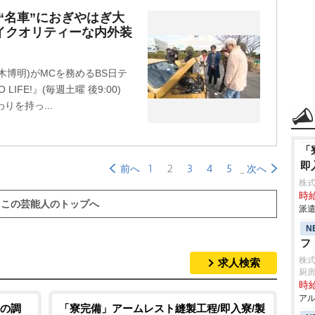
ダ“名車”におぎやはぎ大
ハイクオリティーな内外装
博明)がMCを務めるBS日テ
LIFE!』(毎週土曜 後9:00)
りを持っ...
「
即
1
2
3
4
5
前へ
次へ
株
時給
この芸能人のトップへ
派遣
N
フ
株
求人検索
厨
時給
アル
の調
「寮完備」アームレスト縫製工程/即入寮/製