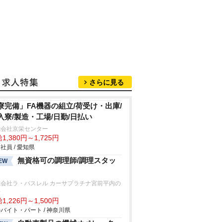
さらに見る
寮完備」FA機器の組立/荷受け・出庫/
入寮/製造・工場/日勤/日払い
式会社京栄センター
1,380円～1,725円
社員 / 愛知県
無資格可の調理師/調理スタッ
EW
式会社ラ・パスレル カーサプラチナ宮前平内の
房
1,226円～1,500円
バイト・パート / 神奈川県