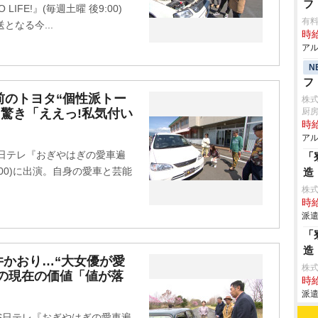
フ
LIFE!』(毎週土曜 後9:00)
有料
となる今...
時給
アル
N
フ
前のトヨタ“個性派トー
株
に驚き「ええっ!私気付い
厨
時給
アル
BS日テレ『おぎやはぎの愛車遍
「
 後9:00)に出演。自身の愛車と芸能
造
株
時給
派遣
「
造
かおり…“大女優が愛
株
得の現在の価値「値が落
時給
派遣
S日テレ『おぎやはぎの愛車遍