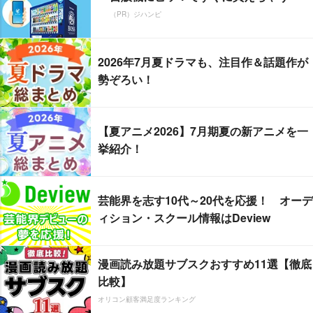
（PR）ジハンピ
2026年7月夏ドラマも、注目作＆話題作が
勢ぞろい！
【夏アニメ2026】7月期夏の新アニメを一
挙紹介！
芸能界を志す10代～20代を応援！ オーデ
ィション・スクール情報はDeview
漫画読み放題サブスクおすすめ11選【徹底
比較】
オリコン顧客満足度ランキング