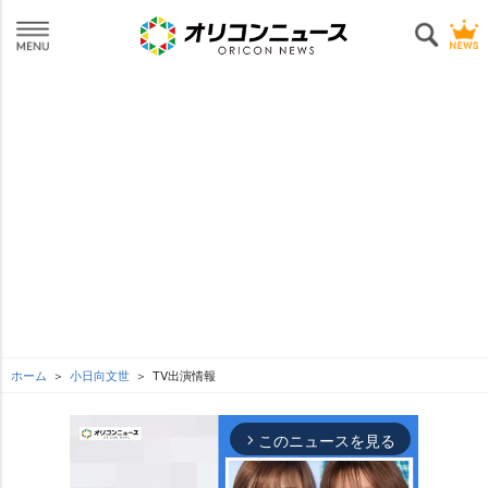
ホーム
小日向文世
TV出演情報
このニュースを見る
arrow_forward_ios