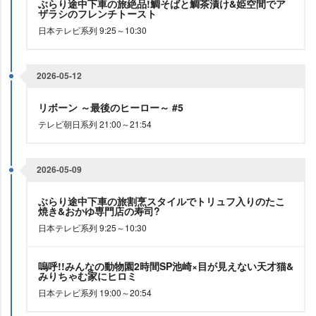
ぶらり途中下車の旅絶品!鯛そばと鯛茶漬け&姫空間でア
ザラシのフレンチトースト
日本テレビ系列 9:25～10:30
2026-05-12
リボーン ～最後のヒーロー～ #5
テレビ朝日系列 21:00～21:54
2026-05-09
ぶらり途中下車の旅割烹スタイルでトリュフ入りのたこ
焼き&おかゆ専門店の寿司?
日本テレビ系列 9:25～10:30
嗚呼!!みんなの動物園2時間SP池崎×目が見えない天才猫&
みりちゃむ家にヒロミ
日本テレビ系列 19:00～20:54