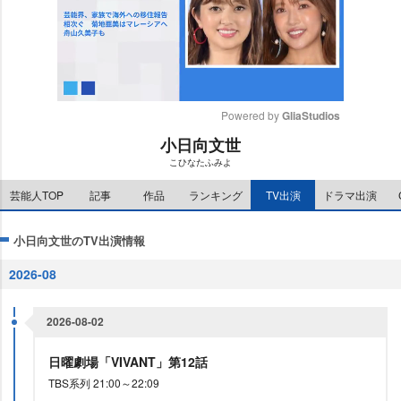
Powered by 
GliaStudios
小日向文世
M
こひなたふみよ
u
t
芸能人TOP
記事
作品
ランキング
TV出演
ドラマ出演
e
小日向文世のTV出演情報
2026-08
2026-08-02
日曜劇場「VIVANT」第12話
TBS系列 21:00～22:09