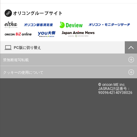
PC版に切り替え
禁無断複写転載
クッキーの使用について
© oricon ME inc.
JASRAC許諾番号：
9009642140Y38026