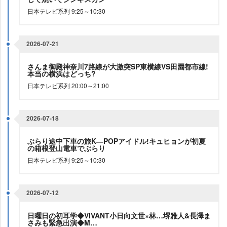
日本テレビ系列 9:25～10:30
2026-07-21
さんま御殿神奈川7路線が大激突SP東横線VS田園都市線!
本当の横浜はどっち?
日本テレビ系列 20:00～21:00
2026-07-18
ぶらり途中下車の旅K―POPアイドル!キュヒョンが初夏
の箱根登山電車でぶらり
日本テレビ系列 9:25～10:30
2026-07-12
日曜日の初耳学◆VIVANT小日向文世×林…堺雅人&長澤ま
さみも緊急出演◆M…