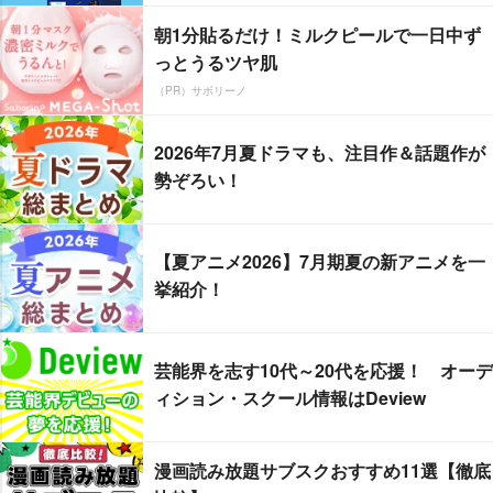
朝1分貼るだけ！ミルクピールで一日中ず
っとうるツヤ肌
（PR）サボリーノ
2026年7月夏ドラマも、注目作＆話題作が
勢ぞろい！
【夏アニメ2026】7月期夏の新アニメを一
挙紹介！
芸能界を志す10代～20代を応援！ オーデ
ィション・スクール情報はDeview
漫画読み放題サブスクおすすめ11選【徹底