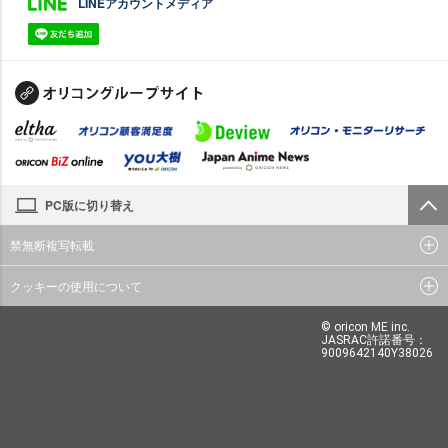
LINEアカウントメディア
PC版に切り替え
禁無断複写転載
クッキーの使用について
© oricon ME inc.
JASRAC許諾番号：
9009642140Y38026