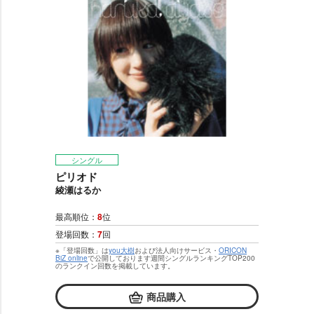
シングル
ピリオド
綾瀬はるか
最高順位：
8
位
登場回数：
7
回
※「登場回数」は
you大樹
および法人向けサービス・
ORICON
BiZ online
で公開しております週間シングルランキングTOP200
のランクイン回数を掲載しています。
商品購入