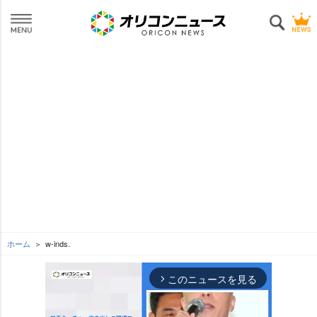
ホーム
w-inds.
このニュースを見る
arrow_forward_ios