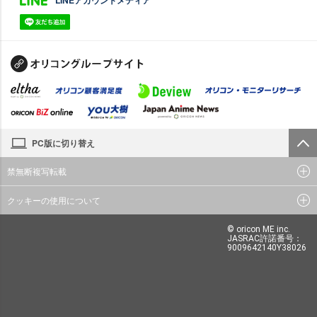
PC版に切り替え
禁無断複写転載
クッキーの使用について
© oricon ME inc.
JASRAC許諾番号：
9009642140Y38026