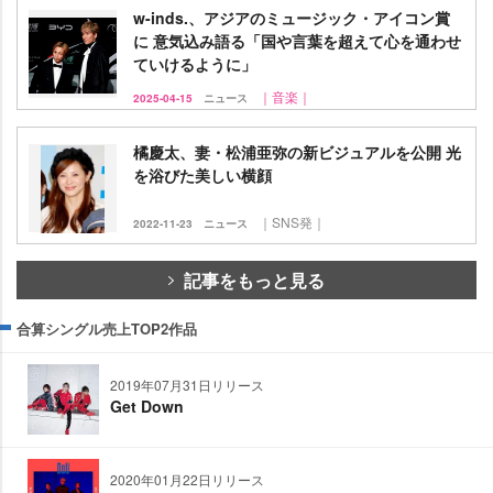
w-inds.、アジアのミュージック・アイコン賞
に 意気込み語る「国や言葉を超えて心を通わせ
ていけるように」
｜音楽｜
2025-04-15
ニュース
橘慶太、妻・松浦亜弥の新ビジュアルを公開 光
を浴びた美しい横顔
｜SNS発｜
2022-11-23
ニュース
記事をもっと見る
合算シングル売上TOP2作品
2019年07月31日リリース
Get Down
2020年01月22日リリース