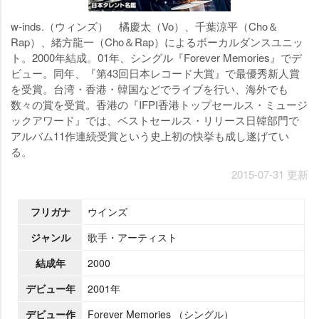
w-inds.（ウィンズ） 橘慶太（Vo）、千葉涼平（Cho＆
Rap）、緒方龍一（Cho＆Rap）によるボーカルダンスユニッ
ト。2000年結成。01年、シングル『Forever Memories』でデ
ビュー。同年、『第43回日本レコード大賞』で最優秀新人賞
を受賞。台湾・香港・韓国などでライブを行い、海外でも
数々の賞を受賞。香港の『IFPI香港トップセールス・ミュージ
ックアワード』では、ベストセールス・リリース日韓部門で
アルバム11作連続受賞という史上初の快挙も成し遂げてい
る。
2015-07-31 更新
フリガナ
ウインズ
ジャンル
歌手・アーティスト
結成年
2000
デビュー年
2001年
デビュー作
Forever Memories （シングル）