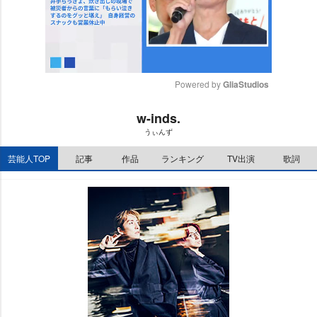
Powered by 
GliaStudios
M
w-inds.
u
うぃんず
t
e
芸能人TOP
記事
作品
ランキング
TV出演
歌詞