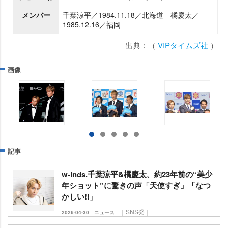
メンバー
千葉涼平／1984.11.18／北海道 橘慶太／
1985.12.16／福岡
出典：（
VIPタイムズ社
）
画像
記事
w-inds.千葉涼平&橘慶太、約23年前の“美少
年ショット”に驚きの声「天使すぎ」「なつ
かしい!!」
｜SNS発｜
2026-04-30
ニュース