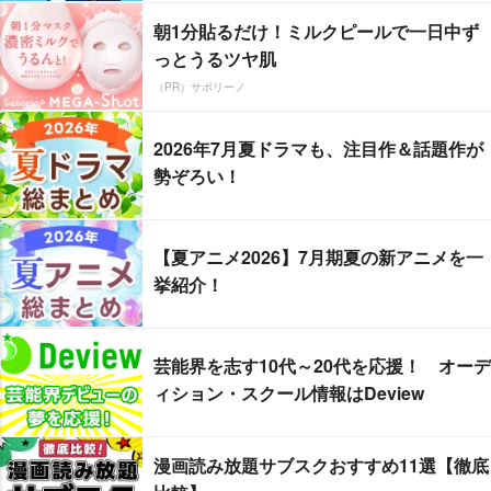
朝1分貼るだけ！ミルクピールで一日中ず
っとうるツヤ肌
（PR）サボリーノ
2026年7月夏ドラマも、注目作＆話題作が
勢ぞろい！
【夏アニメ2026】7月期夏の新アニメを一
挙紹介！
芸能界を志す10代～20代を応援！ オーデ
ィション・スクール情報はDeview
漫画読み放題サブスクおすすめ11選【徹底