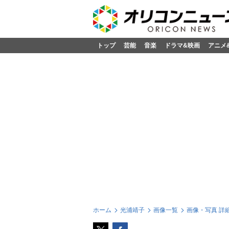
トップ
芸能
音楽
ドラマ&映画
アニメ
ホーム
光浦靖子
画像一覧
画像・写真 詳