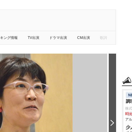
キング情報
TV出演
ドラマ出演
CM出演
歌詞
N
調
株
時給
アル
少