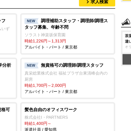
求人検索
ッフ
調理補助スタッフ・調理師/調理ス
NEW
タッフ募集、年齢不問
ムいず
ソラスト神楽坂保育園
茶
時給1,226円～1,313円
違
アルバイト・パート / 東京都
オ
学分析
無資格可の調理師/調理スタッフ
NEW
真栄総業株式会社 福祉プラザ台東清峰会内の
厨房
時給1,700円～2,000円
アルバイト・パート / 東京都
資格可
髪色自由のオフィスワーク
株式会社I・PARTNERS
時給1,400円～
派遣社員 / 愛知県