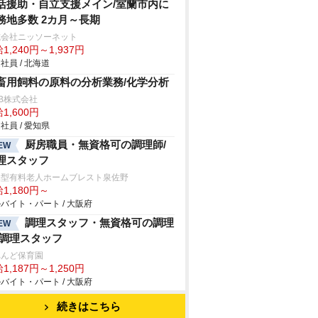
活援助・自立支援メイン/室蘭市内に
務地多数 2カ月～長期
式会社ニッソーネット
1,240円～1,937円
社員 / 北海道
畜用飼料の原料の分析業務/化学分析
B株式会社
1,600円
社員 / 愛知県
厨房職員・無資格可の調理師/
EW
理スタッフ
宅型有料老人ホームブレスト泉佐野
1,180円～
バイト・パート / 大阪府
調理スタッフ・無資格可の調理
EW
/調理スタッフ
れんど保育園
1,187円～1,250円
バイト・パート / 大阪府
続きはこちら