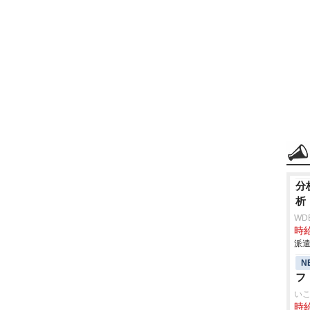
分
析
WD
時給
派遣
N
フ
いこ
時給