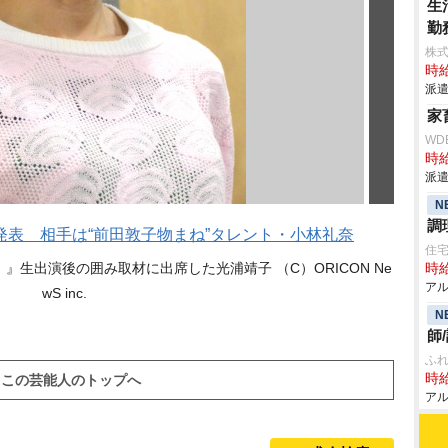
生
勤
株
時給
派遣
家
WD
時給
派遣
N
調
発表 相手は“前田敦子物まね”タレント・小林礼奈
住
』生出演後の囲み取材に出席した光浦靖子 （C）ORICON Ne
時給
アル
wS inc.
N
師
ふ
時給
この芸能人のトップへ
アル