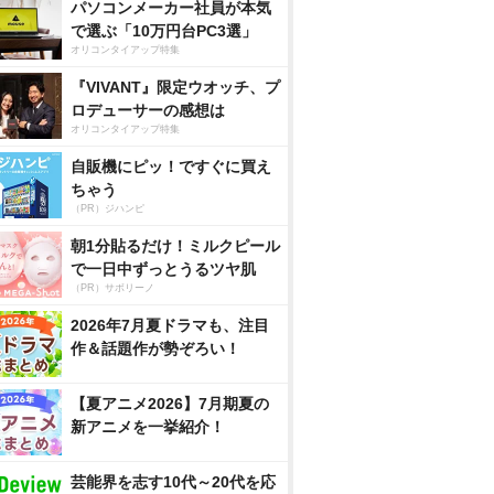
パソコンメーカー社員が本気
で選ぶ「10万円台PC3選」
オリコンタイアップ特集
『VIVANT』限定ウオッチ、プ
ロデューサーの感想は
オリコンタイアップ特集
自販機にピッ！ですぐに買え
ちゃう
（PR）ジハンピ
朝1分貼るだけ！ミルクピール
で一日中ずっとうるツヤ肌
（PR）サボリーノ
2026年7月夏ドラマも、注目
作＆話題作が勢ぞろい！
【夏アニメ2026】7月期夏の
新アニメを一挙紹介！
芸能界を志す10代～20代を応