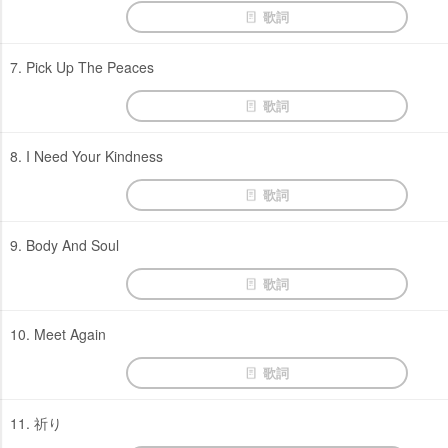
歌詞
7. Pick Up The Peaces
歌詞
8. I Need Your Kindness
歌詞
9. Body And Soul
歌詞
10. Meet Again
歌詞
11. 祈り