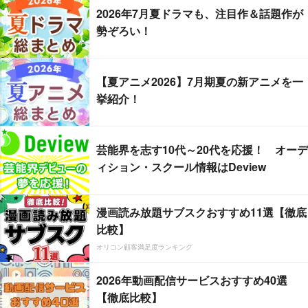
2026年7月夏ドラマも、注目作＆話題作が
勢ぞろい！
【夏アニメ2026】7月期夏の新アニメを一
挙紹介！
芸能界を志す10代～20代を応援！ オーデ
ィション・スクール情報はDeview
漫画読み放題サブスクおすすめ11選【徹底
比較】
オリコン顧客満足度ランキング
2026年動画配信サービスおすすめ40選
【徹底比較】