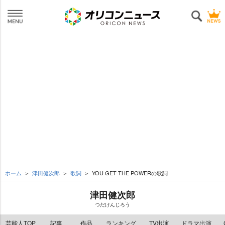
ホーム
津田健次郎
歌詞
YOU GET THE POWERの歌詞
津田健次郎
つだけんじろう
芸能人TOP
記事
作品
ランキング
TV出演
ドラマ出演