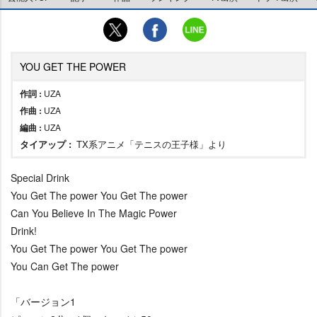
YOU GET THE POWER
作詞 :
UZA
作曲 :
UZA
編曲 :
UZA
タイアップ :
TX系アニメ「テニスの王子様」より
Special Drink
You Get The power You Get The power
Can You Believe In The Magic Power
Drink!
You Get The power You Get The power
You Can Get The power
「バージョン1