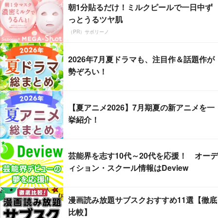
朝1分貼るだけ！ミルクピールで一日中ず
っとうるツヤ肌
（PR）サボリーノ
2026年7月夏ドラマも、注目作＆話題作が
勢ぞろい！
【夏アニメ2026】7月期夏の新アニメを一
挙紹介！
芸能界を志す10代～20代を応援！ オーデ
ィション・スクール情報はDeview
漫画読み放題サブスクおすすめ11選【徹底
比較】