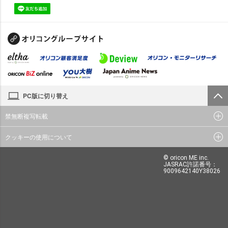
PC版に切り替え
禁無断複写転載
クッキーの使用について
© oricon ME inc.
JASRAC許諾番号：
9009642140Y38026