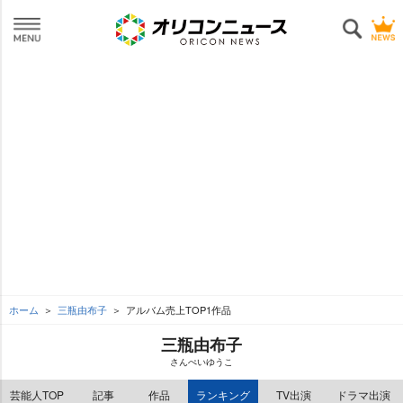
ホーム
三瓶由布子
アルバム売上TOP1作品
三瓶由布子
さんぺいゆうこ
芸能人TOP
記事
作品
ランキング
TV出演
ドラマ出演