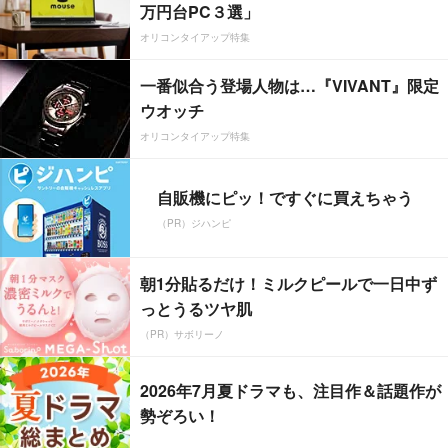
万円台PC３選」
オリコンタイアップ特集
一番似合う登場人物は…『VIVANT』限定
ウオッチ
オリコンタイアップ特集
自販機にピッ！ですぐに買えちゃう
（PR）ジハンピ
朝1分貼るだけ！ミルクピールで一日中ず
っとうるツヤ肌
（PR）サボリーノ
2026年7月夏ドラマも、注目作＆話題作が
勢ぞろい！