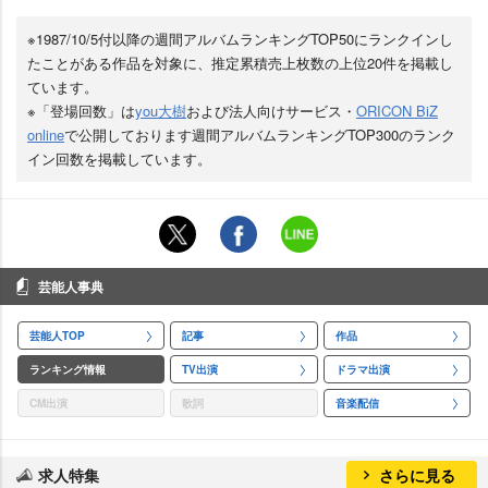
※1987/10/5付以降の週間アルバムランキングTOP50にランクインし
たことがある作品を対象に、推定累積売上枚数の上位20件を掲載し
ています。
※「登場回数」は
you大樹
および法人向けサービス・
ORICON BiZ
online
で公開しております週間アルバムランキングTOP300のランク
イン回数を掲載しています。
芸能人事典
芸能人TOP
記事
作品
ランキング情報
TV出演
ドラマ出演
CM出演
歌詞
音楽配信
求人特集
さらに見る