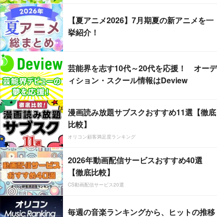
【夏アニメ2026】7月期夏の新アニメを一
挙紹介！
芸能界を志す10代～20代を応援！ オーデ
ィション・スクール情報はDeview
漫画読み放題サブスクおすすめ11選【徹底
比較】
オリコン顧客満足度ランキング
2026年動画配信サービスおすすめ40選
【徹底比較】
CS動画配信サービス20選
毎週の音楽ランキングから、ヒットの推移