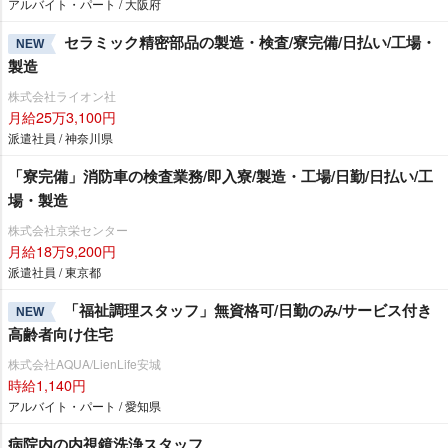
アルバイト・パート / 大阪府
セラミック精密部品の製造・検査/寮完備/日払い/工場・
NEW
製造
株式会社ライオン社
月給25万3,100円
派遣社員 / 神奈川県
「寮完備」消防車の検査業務/即入寮/製造・工場/日勤/日払い/工
場・製造
株式会社京栄センター
月給18万9,200円
派遣社員 / 東京都
「福祉調理スタッフ」無資格可/日勤のみ/サービス付き
NEW
高齢者向け住宅
株式会社AQUA/LienLife安城
時給1,140円
アルバイト・パート / 愛知県
病院内の内視鏡洗浄スタッフ