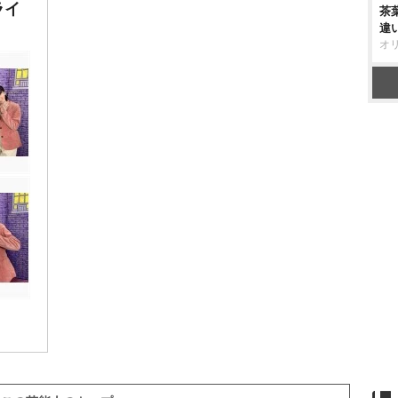
ライ
茶
違
オ