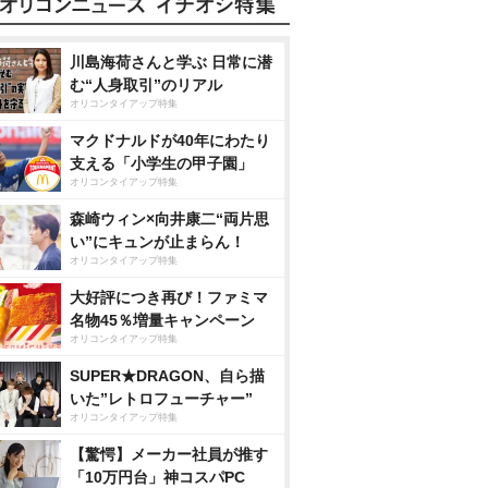
川島海荷さんと学ぶ 日常に潜
む“人身取引”のリアル
オリコンタイアップ特集
マクドナルドが40年にわたり
支える「小学生の甲子園」
オリコンタイアップ特集
森崎ウィン×向井康二“両片思
い”にキュンが止まらん！
オリコンタイアップ特集
大好評につき再び！ファミマ
名物45％増量キャンペーン
オリコンタイアップ特集
SUPER★DRAGON、自ら描
いた”レトロフューチャー”
オリコンタイアップ特集
【驚愕】メーカー社員が推す
「10万円台」神コスパPC