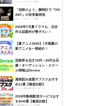
オリコンタイアップ特集
「別班のよう」腕時計で『VIV
ANT』の世界観再現
オリコンタイアップ特集
2026年7月夏ドラマも、注目
作＆話題作が勢ぞろい！
【夏アニメ2026】7月期夏の
新アニメを一挙紹介！
芸能界を志す10代～20代を応
援！オーディション・スクー
ル情報はDeview
漫画読み放題サブスクおすす
め11選【徹底比較】
オリコン顧客満足度ランキング
2026年動画配信サービスおす
すめ40選【徹底比較】
CS動画配信サービス20選