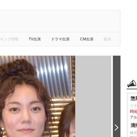
キング情報
TV出演
ドラマ出演
CM出演
歌詞
惣
イ
時給
アル
清
株