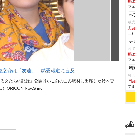
時給
アル
ヘ
株式
月給
正社
テ
株
時給
アル
特
隆之介は「友達」 熱愛報道に言及
社
する女たちの記録』公開けいこ前の囲み取材に出席した鈴木杏
日給
アル
C）ORICON NewS inc.