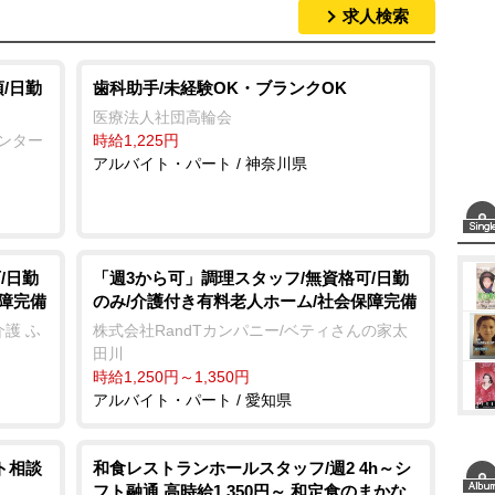
求人検索
/日勤
歯科助手/未経験OK・ブランクOK
医療法人社団高輪会
センター
時給1,225円
アルバイト・パート / 神奈川県
/日勤
「週3から可」調理スタッフ/無資格可/日勤
保障完備
のみ/介護付き有料老人ホーム/社会保障完備
護 ふ
株式会社RandTカンパニー/ベティさんの家太
田川
時給1,250円～1,350円
アルバイト・パート / 愛知県
ト相談
和食レストランホールスタッフ/週2 4h～シ
フト融通 高時給1,350円～ 和定食のまかな