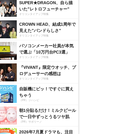
SUPER★DRAGON、自ら描
いた”レトロフューチャー”
オリコンタイアップ特集
CROWN HEAD、結成1周年で
見えた”バンドらしさ”
オリコンタイアップ特集
パソコンメーカー社員が本気
で選ぶ「10万円台PC3選」
オリコンタイアップ特集
『VIVANT』限定ウオッチ、プ
ロデューサーの感想は
オリコンタイアップ特集
自販機にピッ！ですぐに買え
ちゃう
（PR）ジハンピ
朝1分貼るだけ！ミルクピール
で一日中ずっとうるツヤ肌
（PR）サボリーノ
2026年7月夏ドラマも、注目