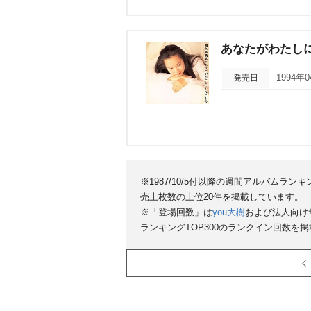
あなたがわたし
発売日
1994年
※1987/10/5付以降の週間アルバムラ
売上枚数の上位20件を掲載しています。
※「登場回数」は
you大樹
および法人向け
ランキングTOP300のランクイン回数を