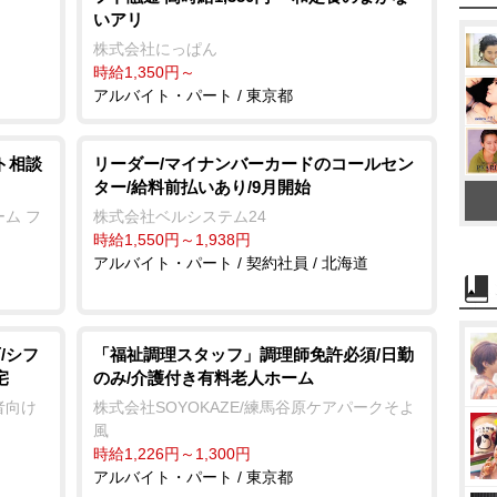
いアリ
株式会社にっぱん
時給1,350円～
アルバイト・パート / 東京都
ト相談
リーダー/マイナンバーカードのコールセン
ター/給料前払いあり/9月開始
ム フ
株式会社ベルシステム24
時給1,550円～1,938円
アルバイト・パート / 契約社員 / 北海道
/シフ
「福祉調理スタッフ」調理師免許必須/日勤
宅
のみ/介護付き有料老人ホーム
者向け
株式会社SOYOKAZE/練馬谷原ケアパークそよ
風
時給1,226円～1,300円
アルバイト・パート / 東京都