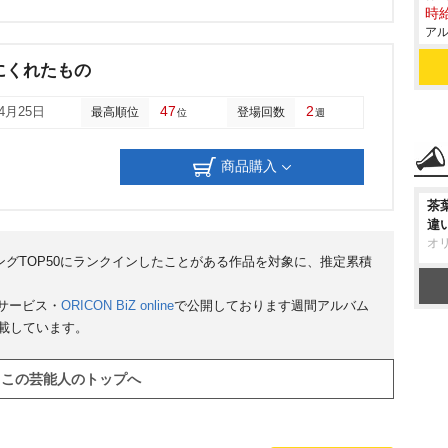
時給
アル
にくれたもの
47
2
04月25日
最高順位
登場回数
位
週
商品購入
茶
違
オ
ンキングTOP50にランクインしたことがある作品を対象に、推定累積
サービス・
ORICON BiZ online
で公開しております週間アルバム
掲載しています。
この芸能人のトップへ