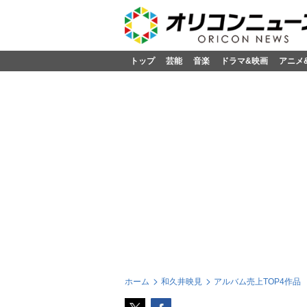
トップ
芸能
音楽
ドラマ&映画
アニメ
ホーム
和久井映見
アルバム売上TOP4作品