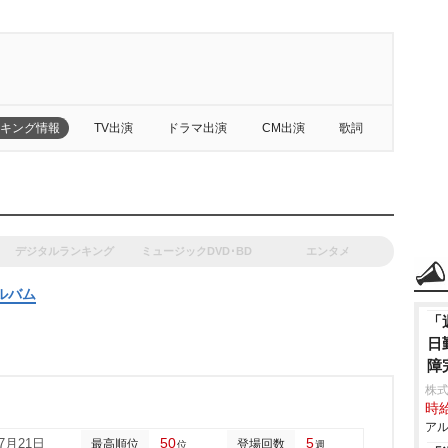
キング情報
TV出演
ドラマ出演
CM出演
歌詞
デジタルランキング
ミュージックDVD･BD
エンタメ
ルバム
「
日
障
株
時給
アル
50
5
07月21日
最高順位
登場回数
位
週