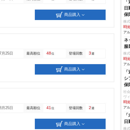
「
日
保
商品購入
株式
時給
アル
ネ
服
48
3
07月25日
最高順位
登場回数
株式
位
週
時給
アル
商品購入
「
シ
保
社会
ヴ
時給
41
2
アル
08月25日
最高順位
登場回数
位
週
「
日
商品購入
株式