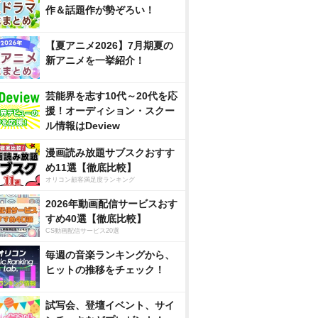
作＆話題作が勢ぞろい！
【夏アニメ2026】7月期夏の
新アニメを一挙紹介！
芸能界を志す10代～20代を応
援！オーディション・スクー
ル情報はDeview
漫画読み放題サブスクおすす
め11選【徹底比較】
オリコン顧客満足度ランキング
2026年動画配信サービスおす
すめ40選【徹底比較】
CS動画配信サービス20選
毎週の音楽ランキングから、
ヒットの推移をチェック！
試写会、登壇イベント、サイ