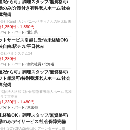
週3から可」調理スタッフ/無資格可/
勤のみ/介護付き有料老人ホーム/社会
障完備
会社RandTカンパニー/ベティさんの家太田川
1,250円～1,350円
バイト・パート / 愛知県
ットサービス引越し受付/未経験OK/
装自由/駅チカ/平日休み
会社ベルシステム24
1,280円
バイト・パート / 契約社員 / 北海道
週2から可」調理スタッフ/無資格可/
フト相談可/特別養護老人ホーム/社会
障完備
福祉法人洛和福祉会/特別養護老人ホーム 洛和
ィラ文京春日
1,230円～1,480円
バイト・パート / 東京都
未経験OK」調理スタッフ/無資格可/
勤のみ/デイサービス/社会保障完備
会社SOYOKAZE/稲城ケアセンターそよ風