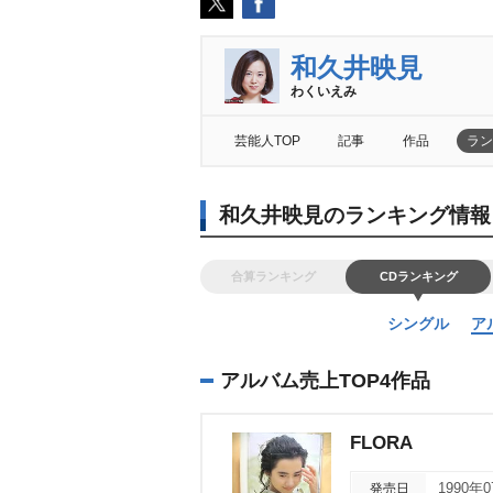
和久井映見
わくいえみ
芸能人TOP
記事
作品
ラン
和久井映見のランキング情報
合算ランキング
CDランキング
シングル
ア
アルバム売上TOP4作品
FLORA
発売日
1990年