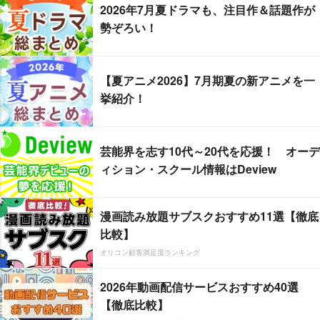
2026年7月夏ドラマも、注目作＆話題作が
勢ぞろい！
【夏アニメ2026】7月期夏の新アニメを一
挙紹介！
芸能界を志す10代～20代を応援！ オーデ
ィション・スクール情報はDeview
漫画読み放題サブスクおすすめ11選【徹底
比較】
オリコン顧客満足度ランキング
2026年動画配信サービスおすすめ40選
【徹底比較】