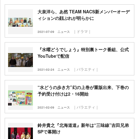
大泉洋ら、あ然 TEAM NACS新メンバーオーデ
ィションの顔ぶれが明らかに
｜ドラマ｜
2021-07-09
ニュース
『水曜どうでしょう』特別裏トーク番組、公式
YouTubeで配信
｜バラエティ｜
2021-02-24
ニュース
“水どうの歩き方”幻の上巻が重版出来、下巻の
予約受け付けは2・16開始
｜バラエティ｜
2021-02-09
ニュース
鈴井貴之『北海道道』新年は“三味線”吉田兄弟
SPで幕開け