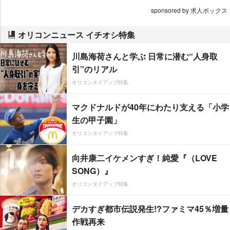
sponsored by 求人ボックス
オリコンニュース イチオシ特集
川島海荷さんと学ぶ 日常に潜む“人身取
引”のリアル
オリコンタイアップ特集
マクドナルドが40年にわたり支える「小学
生の甲子園」
オリコンタイアップ特集
向井康二イケメンすぎ！純愛『（LOVE
SONG）』
オリコンタイアップ特集
デカすぎ都市伝説発生!?ファミマ45％増量
作戦再来