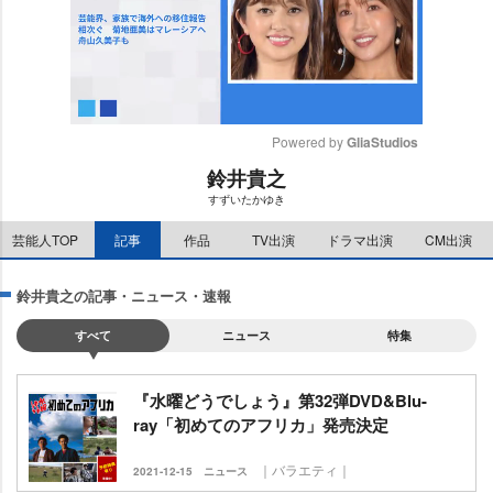
Powered by 
GliaStudios
鈴井貴之
M
すずいたかゆき
u
t
芸能人TOP
記事
作品
TV出演
ドラマ出演
CM出演
e
鈴井貴之の記事・ニュース・速報
すべて
ニュース
特集
『水曜どうでしょう』第32弾DVD&Blu-
ray「初めてのアフリカ」発売決定
｜バラエティ｜
2021-12-15
ニュース