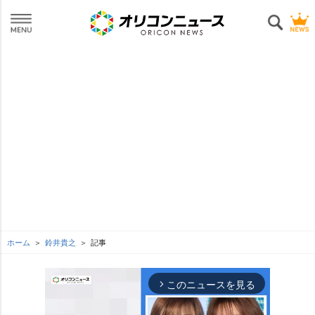
ホーム
鈴井貴之
記事
このニュースを見る
arrow_forward_ios