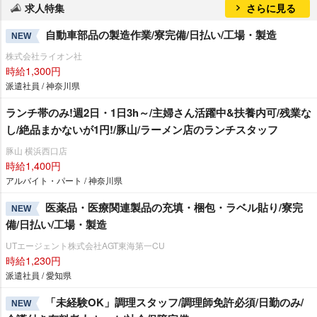
求人特集
さらに見る
自動車部品の製造作業/寮完備/日払い/工場・製造
NEW
株式会社ライオン社
時給1,300円
派遣社員 / 神奈川県
ランチ帯のみ!週2日・1日3h～/主婦さん活躍中&扶養内可/残業な
し/絶品まかないが1円!/豚山/ラーメン店のランチスタッフ
豚山 横浜西口店
時給1,400円
アルバイト・パート / 神奈川県
医薬品・医療関連製品の充填・梱包・ラベル貼り/寮完
NEW
備/日払い/工場・製造
UTエージェント株式会社AGT東海第一CU
時給1,230円
派遣社員 / 愛知県
「未経験OK」調理スタッフ/調理師免許必須/日勤のみ/
NEW