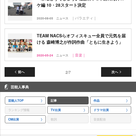
ケ編 10・28スタート決定
｜バラエティ｜
2020-08-05
ニュース
TEAM NACSらオフィスキュー全員で元気を届
ける 森崎博之が作詞作曲「ともに生きよう」
｜音楽｜
2020-05-24
ニュース
前へ
2/7
次へ
芸能人事典
芸能人TOP
記事
作品
ランキング情報
TV出演
ドラマ出演
CM出演
歌詞
音楽配信