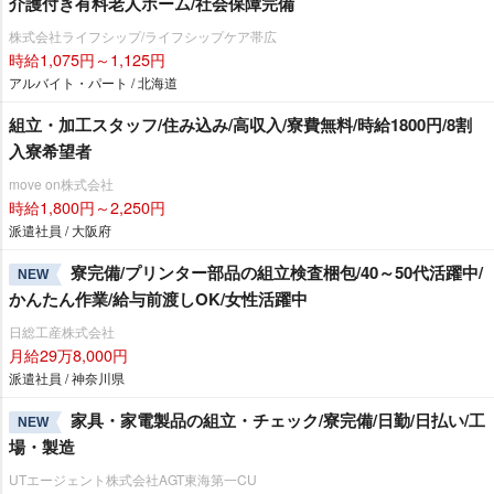
介護付き有料老人ホーム/社会保障完備
株式会社ライフシップ/ライフシップケア帯広
時給1,075円～1,125円
アルバイト・パート / 北海道
組立・加工スタッフ/住み込み/高収入/寮費無料/時給1800円/8割
入寮希望者
move on株式会社
時給1,800円～2,250円
派遣社員 / 大阪府
寮完備/プリンター部品の組立検査梱包/40～50代活躍中/
NEW
かんたん作業/給与前渡しOK/女性活躍中
日総工産株式会社
月給29万8,000円
派遣社員 / 神奈川県
家具・家電製品の組立・チェック/寮完備/日勤/日払い/工
NEW
場・製造
UTエージェント株式会社AGT東海第一CU