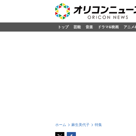
トップ
芸能
音楽
ドラマ&映画
アニメ
ホーム
麻生美代子
特集