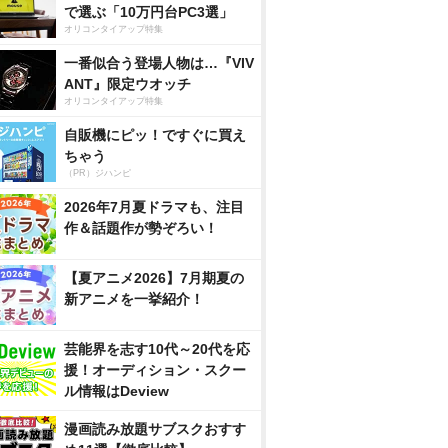
で選ぶ「10万円台PC3選」
オリコンタイアップ特集
一番似合う登場人物は…『VIV
ANT』限定ウオッチ
オリコンタイアップ特集
自販機にピッ！ですぐに買え
ちゃう
（PR）ジハンピ
2026年7月夏ドラマも、注目
作＆話題作が勢ぞろい！
【夏アニメ2026】7月期夏の
新アニメを一挙紹介！
芸能界を志す10代～20代を応
援！オーディション・スクー
ル情報はDeview
漫画読み放題サブスクおすす