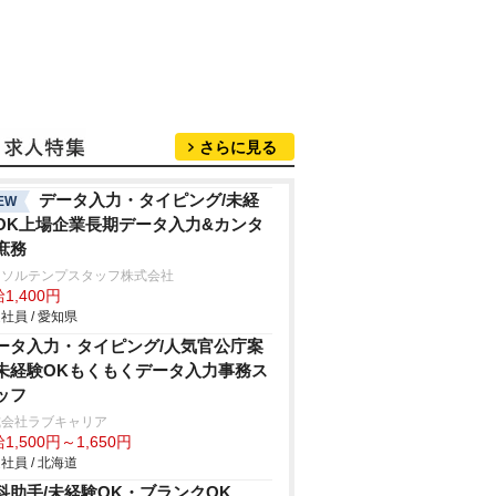
さらに見る
データ入力・タイピング/未経
EW
OK上場企業長期データ入力&カンタ
庶務
ーソルテンプスタッフ株式会社
1,400円
社員 / 愛知県
ータ入力・タイピング/人気官公庁案
未経験OKもくもくデータ入力事務ス
ッフ
式会社ラブキャリア
1,500円～1,650円
社員 / 北海道
科助手/未経験OK・ブランクOK