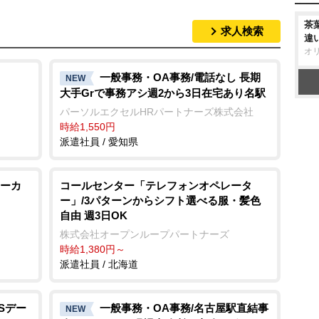
茶
求人検索
違
オ
一般事務・OA事務/電話なし 長期
NEW
大手Grで事務アシ週2から3日在宅あり名駅
パーソルエクセルHRパートナーズ株式会社
時給1,550円
派遣社員 / 愛知県
ーカ
コールセンター「テレフォンオペレータ
ー」/3パターンからシフト選べる服・髪色
自由 週3日OK
株式会社オープンループパートナーズ
時給1,380円～
派遣社員 / 北海道
Sデー
一般事務・OA事務/名古屋駅直結事
NEW