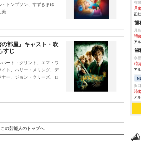
有
ル・トンプソン、すずきまゆ
月給
生美
正社
歯
月
時給
アル
密の部屋』キャスト・吹
歯
らすじ
永
ルパート・グリント、エマ・ワ
時給
ライト、ハリー・メリング、デ
アル
ラナー、ジョン・クリーズ、ロ
N
浜
時給
アル
この芸能人のトップへ