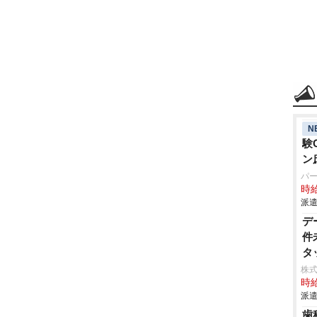
N
験
ン
パ
時給
派遣
デ
件
タ
株
時給
派遣
歯