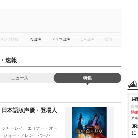
キング情報
TV出演
ドラマ出演
CM出演
歌詞
・速報
ニュース
特集
歯
医
・日本語版声優・登場人
時給
アル
J
・シャーレイ、エリナー・オー
に
・ジョー・アレン、バーバ