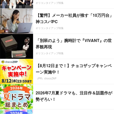
オリコンタイアップ特集
【驚愕】メーカー社員が推す「10万円台」
神コスパPC
オリコンタイアップ特集
「別班のよう」腕時計で『VIVANT』の世
界観再現
オリコンタイアップ特集
【8月12日まで！】チョコザップキャンペ
ーン実施中！
（PR）chocoZAP
2026年7月夏ドラマも、注目作＆話題作が
勢ぞろい！