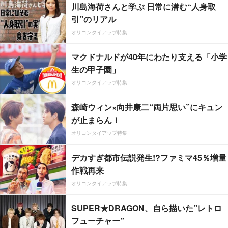
川島海荷さんと学ぶ 日常に潜む“人身取
引”のリアル
オリコンタイアップ特集
マクドナルドが40年にわたり支える「小学
生の甲子園」
オリコンタイアップ特集
森崎ウィン×向井康二“両片思い”にキュン
が止まらん！
オリコンタイアップ特集
デカすぎ都市伝説発生!?ファミマ45％増量
作戦再来
オリコンタイアップ特集
SUPER★DRAGON、自ら描いた”レトロ
フューチャー”