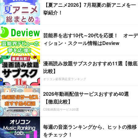
【夏アニメ2026】7月期夏の新アニメを一
挙紹介！
芸能界を志す10代～20代を応援！ オーデ
ィション・スクール情報はDeview
漫画読み放題サブスクおすすめ11選【徹底
比較】
オリコン顧客満足度ランキング
2026年動画配信サービスおすすめ40選
【徹底比較】
CS動画配信サービス20選
毎週の音楽ランキングから、ヒットの推移
をチェック！