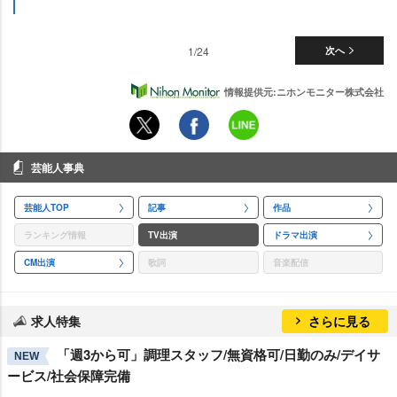
1/24
次へ
情報提供元:ニホンモニター株式会社
芸能人事典
芸能人TOP
記事
作品
ランキング情報
TV出演
ドラマ出演
CM出演
歌詞
音楽配信
求人特集
さらに見る
「週3から可」調理スタッフ/無資格可/日勤のみ/デイサ
NEW
ービス/社会保障完備