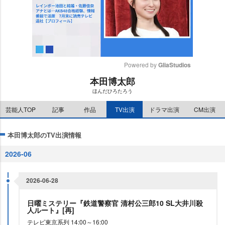
Powered by 
GliaStudios
本田博太郎
M
ほんだひろたろう
u
t
芸能人TOP
記事
作品
TV出演
ドラマ出演
CM出演
e
本田博太郎のTV出演情報
2026-06
2026-06-28
日曜ミステリー『鉄道警察官 清村公三郎10 SL大井川殺
人ルート』[再]
テレビ東京系列 14:00～16:00