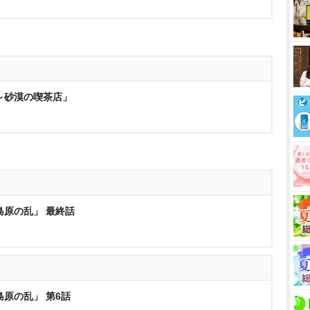
～砂漠の喫茶店」
島原の乱」 最終話
島原の乱」 第6話