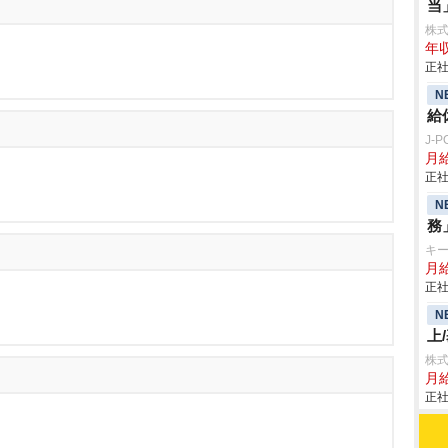
当
株式会
年収
正社
N
給
J-
月給
正社
N
務
キ
月給
正社
N
上
株式
月
正社