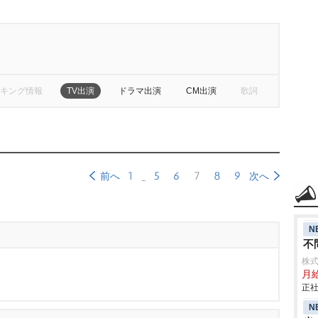
キング情報
TV出演
ドラマ出演
CM出演
歌詞
1
5
6
7
8
9
前へ
次へ
N
不
株
月給
正社
N