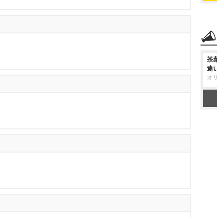
茶
違
オ