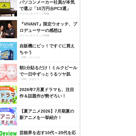
パソコンメーカー社員が本気
で選ぶ「10万円台PC3選」
オリコンタイアップ特集
『VIVANT』限定ウオッチ、プ
ロデューサーの感想は
オリコンタイアップ特集
自販機にピッ！ですぐに買え
ちゃう
（PR）ジハンピ
朝1分貼るだけ！ミルクピール
で一日中ずっとうるツヤ肌
（PR）サボリーノ
2026年7月夏ドラマも、注目
作＆話題作が勢ぞろい！
【夏アニメ2026】7月期夏の
新アニメを一挙紹介！
芸能界を志す10代～20代を応