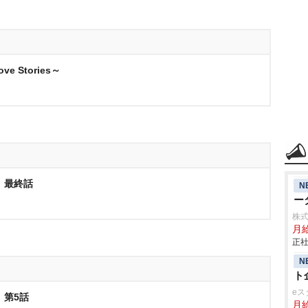
 Stories～
 最終話
N
ー
株
月
正社
N
ト
eス
 第5話
月