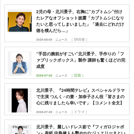
2児の母・北川景子、右胸に“カブトムシ”付け
たレアなオフショット披露「カブトムシになり
たいと思ってしまいました」「過去にどれだけ
徳を積んだら…」
｜SNS発｜
2026-08-05
ニュース
“手芸の腕前がすごい”北川景子、手作りの「フ
ァブリックボックス」製作 講師も驚くほどの完
成度
｜芸能｜
2026-07-30
ニュース
北川景子、『24時間テレビ』スペシャルドラマ
で主演 つんく♂の妻・加奈子さん役「皆さまの
心に残りましたら幸いです」【コメント全文】
｜ドラマ｜
2026-07-26
ニュース
北川景子、麗しいドレス姿で『フィガロジャポ
ン』表紙 中島健人も艷やかなジュエリーまとい