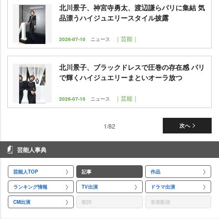
北川景子、神宮寺勇太、渡辺謙らパリに集結 気
品漂うハイジュエリースタイル披露
｜芸能｜
2026-07-10
ニュース
北川景子、ブラックドレスで圧巻の存在感 パリ
で輝くハイジュエリーまといオーラ放つ
｜芸能｜
2026-07-10
ニュース
1/82
次へ
芸能人事典
芸能人TOP
記事
作品
ランキング情報
TV出演
ドラマ出演
CM出演
歌詞
音楽配信