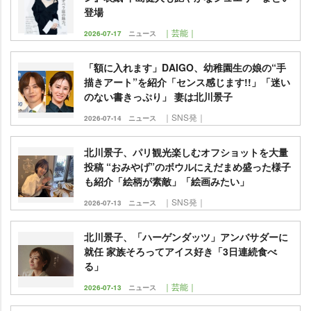
登場
｜芸能｜
2026-07-17
ニュース
「額に入れます」DAIGO、幼稚園生の娘の“手
描きアート”を紹介「センス感じます!!」「迷い
のない書きっぷり」 妻は北川景子
｜SNS発｜
2026-07-14
ニュース
北川景子、パリ観光楽しむオフショットを大量
投稿 “おみやげ”のボウルにえだまめ盛った様子
も紹介「絵柄が素敵」「絵画みたい」
｜SNS発｜
2026-07-13
ニュース
北川景子、「ハーゲンダッツ」アンバサダーに
就任 家族そろってアイス好き「3日連続食べ
る」
｜芸能｜
2026-07-13
ニュース