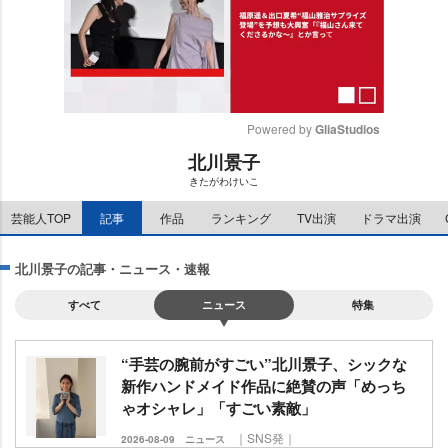
Powered by 
GliaStudios
北川景子
M
きたがわけいこ
u
t
芸能人TOP
記事
作品
ランキング
TV出演
ドラマ出演
e
北川景子の記事・ニュース・速報
すべて
ニュース
特集
“手芸の腕前がすごい”北川景子、シックな
新作ハンドメイド作品に絶賛の声「めっち
ゃオシャレ」「すごい素敵」
｜SNS発｜
2026-08-09
ニュース