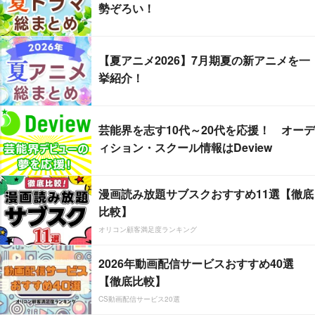
勢ぞろい！
【夏アニメ2026】7月期夏の新アニメを一
挙紹介！
芸能界を志す10代～20代を応援！ オーデ
ィション・スクール情報はDeview
漫画読み放題サブスクおすすめ11選【徹底
比較】
オリコン顧客満足度ランキング
2026年動画配信サービスおすすめ40選
【徹底比較】
CS動画配信サービス20選