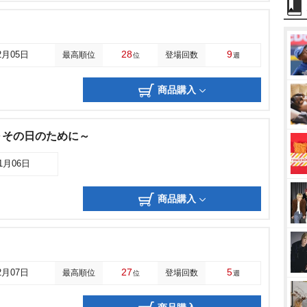
28
9
2月05日
最高順位
登場回数
位
週
商品購入
～その日のために～
11月06日
商品購入
27
5
2月07日
最高順位
登場回数
位
週