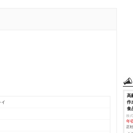
高
作
レイ
食
株式
年収
正社