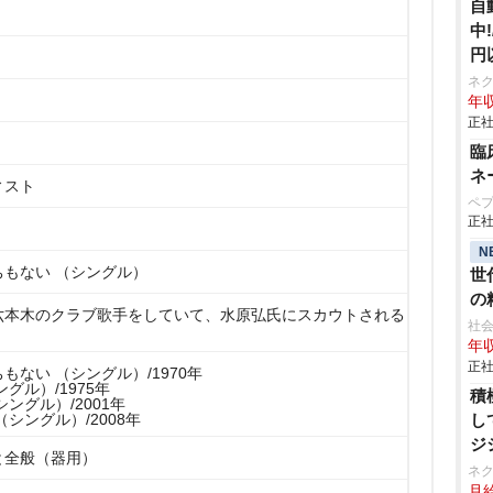
自
中
円
ネ
年収
正社
臨
ネ
ィスト
ペ
正社
N
もない （シングル）
世
の
六本木のクラブ歌手をしていて、水原弘氏にスカウトされる
る
社会
年収
正社
もない （シングル）/1970年
グル）/1975年
積
ングル）/2001年
シングル）/2008年
し
ジ
と全般（器用）
ネ
月給