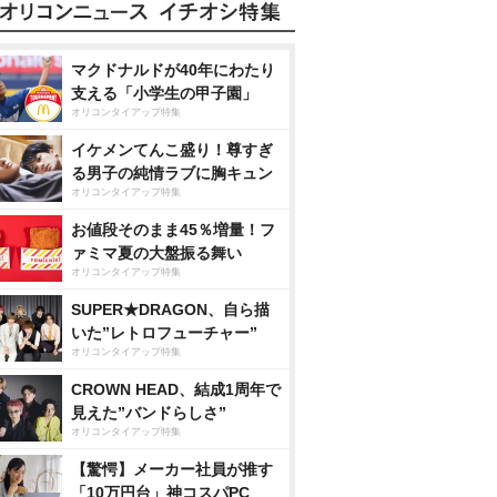
マクドナルドが40年にわたり
支える「小学生の甲子園」
オリコンタイアップ特集
イケメンてんこ盛り！尊すぎ
る男子の純情ラブに胸キュン
オリコンタイアップ特集
お値段そのまま45％増量！フ
ァミマ夏の大盤振る舞い
オリコンタイアップ特集
SUPER★DRAGON、自ら描
いた”レトロフューチャー”
オリコンタイアップ特集
CROWN HEAD、結成1周年で
見えた”バンドらしさ”
オリコンタイアップ特集
【驚愕】メーカー社員が推す
「10万円台」神コスパPC