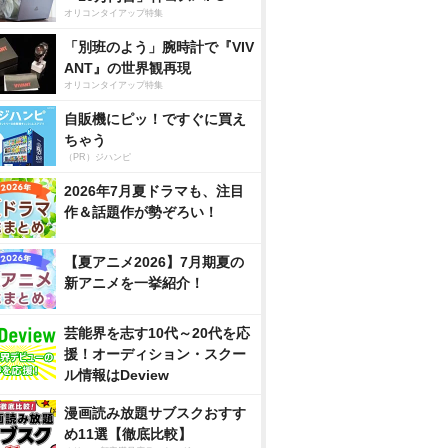
オリコンタイアップ特集
「別班のよう」腕時計で『VIV
ANT』の世界観再現
オリコンタイアップ特集
自販機にピッ！ですぐに買え
ちゃう
（PR）ジハンピ
2026年7月夏ドラマも、注目
作＆話題作が勢ぞろい！
【夏アニメ2026】7月期夏の
新アニメを一挙紹介！
芸能界を志す10代～20代を応
援！オーディション・スクー
ル情報はDeview
漫画読み放題サブスクおすす
め11選【徹底比較】