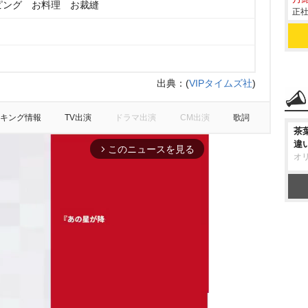
ピング お料理 お裁縫
正社
出典：
(
VIPタイムズ社
)
キング情報
TV出演
ドラマ出演
CM出演
歌詞
茶
違
このニュースを見る
arrow_forward_ios
オ