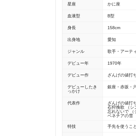
星座
かに座
血液型
B型
身長
158cm
出身地
愛知
ジャンル
歌手・アーテ
デビュー年
1970年
デビュー作
ざんげの値打ち
デビューしたき
銀座・赤坂・
っかけ
代表作
ざんげの値打ち
石狩挽歌 （シン
忘れないで （シ
ベネチアの雪 （
特技
手先を使うこ