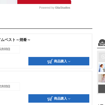
Powered by 
GliaStudios
M
u
t
アムベスト～焼肴～
e
06月03日
商品購入
12月03日
商品購入