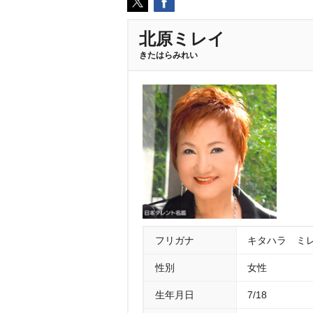
北原ミレイ
きたはらみれい
フリガナ
キタハラ ミ
性別
女性
生年月日
7/18