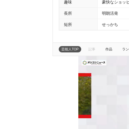
趣味
豪快なショッ
長所
明朗活発
短所
せっかち
芸能人TOP
記事
作品
ラン