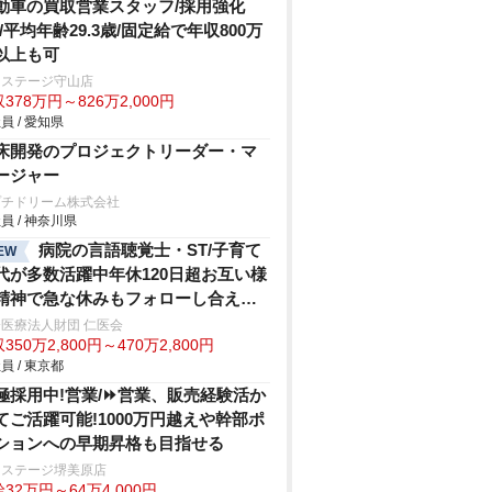
動車の買取営業スタッフ/採用強化
!/平均年齢29.3歳/固定給で年収800万
以上も可
クステージ守山店
378万円～826万2,000円
員 / 愛知県
床開発のプロジェクトリーダー・マ
ージャー
プチドリーム株式会社
員 / 神奈川県
病院の言語聴覚士・ST/子育て
EW
代が多数活躍中年休120日超お互い様
精神で急な休みもフォローし合え
・家庭と両立しやすい職場
医療法人財団 仁医会
350万2,800円～470万2,800円
員 / 東京都
極採用中!営業/⏩️営業、販売経験活か
てご活躍可能!1000万円越えや幹部ポ
ションへの早期昇格も目指せる
クステージ堺美原店
32万円～64万4,000円