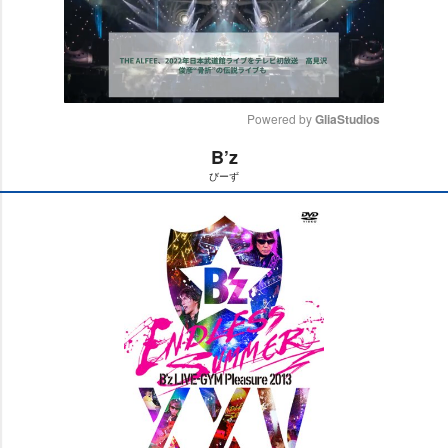
Powered by 
GliaStudios
B’z
M
びーず
u
t
e