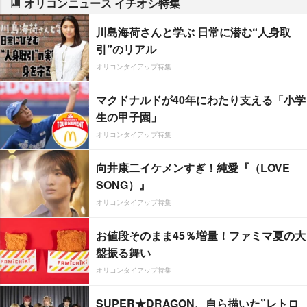
オリコンニュース イチオシ特集
川島海荷さんと学ぶ 日常に潜む“人身取
引”のリアル
オリコンタイアップ特集
マクドナルドが40年にわたり支える「小学
生の甲子園」
オリコンタイアップ特集
向井康二イケメンすぎ！純愛『（LOVE
SONG）』
オリコンタイアップ特集
お値段そのまま45％増量！ファミマ夏の大
盤振る舞い
オリコンタイアップ特集
SUPER★DRAGON、自ら描いた”レトロ