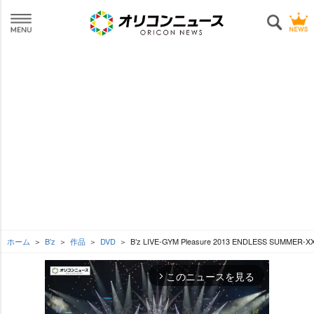
ホーム
B’z
作品
DVD
B’z LIVE-GYM Pleasure 2013 ENDLESS SUMMER-X
このニュースを見る
arrow_forward_ios