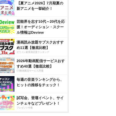
【夏アニメ2026】7月期夏の
新アニメを一挙紹介！
芸能界を志す10代～20代を応
援！オーディション・スクー
ル情報はDeview
漫画読み放題サブスクおすす
め11選【徹底比較】
オリコン顧客満足度ランキング
2026年動画配信サービスおす
すめ40選【徹底比較】
CS動画配信サービス20選
毎週の音楽ランキングから、
ヒットの推移をチェック！
試写会、登壇イベント、サイ
ンチェキなどプレゼント！
プレゼント特集