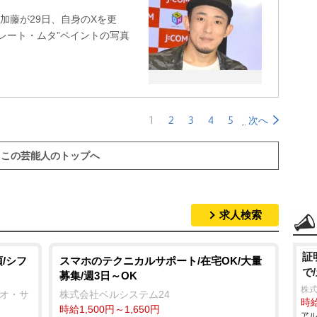
ンキー加藤が29日、自身のXを更
レート・ムタ”ペイントの写真
1
2
3
4
5
次へ
この芸能人のトップへ
求人検索
証
/シフ
スマホのテクニカルサポート/在宅OK/大量
で
募集/週3日～OK
株式
ネオ・サ
株式会社ベルシステム24
時給
時給1,500円～1,650円
アル