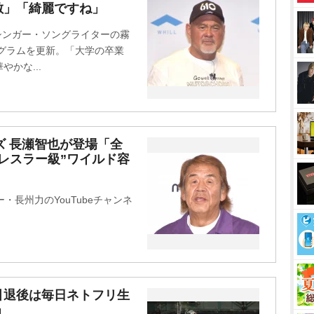
敵」「綺麗ですね」
u
t
でシンガー・ソングライターの霧
e
スタグラムを更新。「大学の卒業
かな...
イズ 長瀬智也が登場「全
レスラー級”ワイルド容
・長州力のYouTubeチャンネ
引退後は毎日ネトフリ生
」