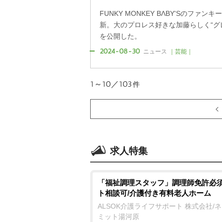
FUNKY MONKEY BΛBY'Sのファ
新。大のプロレス好きな加藤らしく“グ
を公開した。
2024-08-30
ニュース
｜芸能｜
1～10／103
件
求人特集
「福祉調理スタッフ」調理師免許必須
ト相談可/介護付き有料老人ホーム
ALSOK介護ライフサポート 株式会社/
ミット湯河原