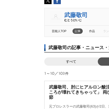
武藤敬司
むとうけいじ
芸能人TOP
記事
作品
ラン
武藤敬司の記事・ニュース・
すべて
1～10／103
件
武藤敬司、肘にヒアルロン酸
ころが壊れてきちゃって」 両
節
元プロレスラーの武藤敬司(63)が2日