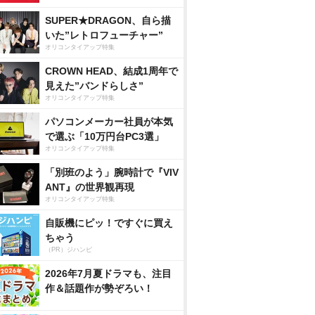
SUPER★DRAGON、自ら描
いた”レトロフューチャー”
オリコンタイアップ特集
CROWN HEAD、結成1周年で
見えた”バンドらしさ”
オリコンタイアップ特集
パソコンメーカー社員が本気
で選ぶ「10万円台PC3選」
オリコンタイアップ特集
「別班のよう」腕時計で『VIV
ANT』の世界観再現
オリコンタイアップ特集
自販機にピッ！ですぐに買え
ちゃう
（PR）ジハンピ
2026年7月夏ドラマも、注目
作＆話題作が勢ぞろい！