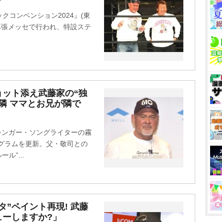
コンベンション2024』(東
・幕張メッセで行われ、特設ステ
ット添え武藤家の“独
隣 ママとお兄が隣で
でシンガー・ソングライターの霧
スタグラムを更新。父・敬司との
ル”...
”ペイント再現! 武藤
ューしますか?」