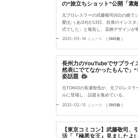
の“旅立ちショット”公開「素
元プロレスラーの武藤敬司(62)の娘
愛(むぅあ/24)が13日、自身のイン
式でした」と報告し、花柄デザインが華や
2025-03-14
ニュース
｜SNS発｜
長州力のYouTubeでサプラ
然表にでてなかったもんで」“
姿話題
元TOKIOの長瀬智也が、元プロレスラー
ルに登場し、話題を集めている。
2025-02-15
ニュース
｜SNS発｜
【東京コミコン】武藤敬司、
活「『極悪女王』見ましたよ!