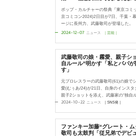
ポップ・カルチャーの祭典『東京コミック
京コミコン2024)2日目が7日、千葉
ージに長州力、武藤敬司が登場した。
2024-12-07
ニュース
｜芸能｜
武藤敬司の娘・霧愛、親子ショ
自ルール”明かす「私とパパが
す」
元プロレスラーの武藤敬司(61)の娘
愛(むぅあ/24)が21日、自身のイン
親子2ショットを添え、武藤家の“独自ルー
2024-10-22
ニュース
｜SNS発｜
ファンキー加藤“グレート・ムタ
敬司も太鼓判「従兄弟でデビ