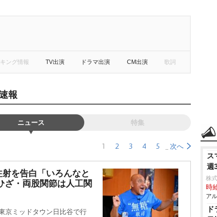
キング情報
TV出演
ドラマ出演
CM出演
歌詞
速報
ニュース
特集
1
2
3
4
5
次へ
ス
週
注射を告白「いろんなと
株式
ひざ・両股関節は人工関
時給
アル
ド
、東京ミッドタウン日比谷で行