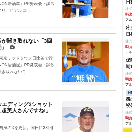
日
NON居酒屋』PR発表会・試飲
株式
、ヒアルロ...
時給
アル
冷
日
話が聞き取れない「3回
株式
勘」
時給
アル
、東京ミッドタウン日比谷で行
保
NON居酒屋』PR発表会・試飲
期
取れないこ...
株式
時給
アル
N
務
ウエディング2ショット
祝
超美人さんですね!」
株式
時給
アル
、自身のXを更新。同日に33回目