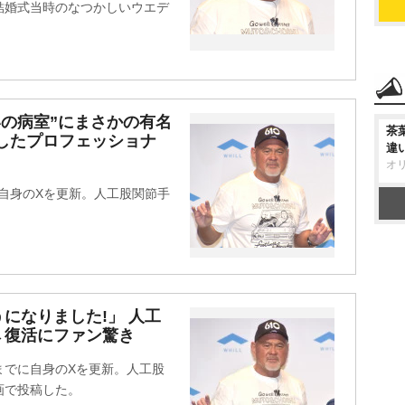
結婚式当時のなつかしいウエデ
いの病室”にまさかの有名
茶
使したプロフェッショナ
違
オ
、自身のXを更新。人工股関節手
になりました!」 人工
→復活にファン驚き
日までに自身のXを更新。人工股
画で投稿した。