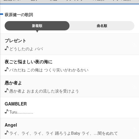
萩原健一の歌詞
新着順
曲名順
プレゼント
どうしたのよ パパ
夜ごと悩ましい夜の海に
バカだね この俺は つくり笑いがわかるかい
愚か者よ
愚か者よ おまえの流した涙を受けよう
GAMBLER
Turu…………
Angel
ライ、ライ、ライ、ライ 踊ろうよBaby ライ、…闇をぬれて