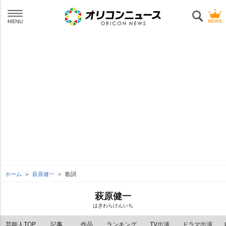
ホーム
萩原健一
歌詞
萩原健一
はぎわらけんいち
芸能人TOP
記事
作品
ランキング
TV出演
ドラマ出演