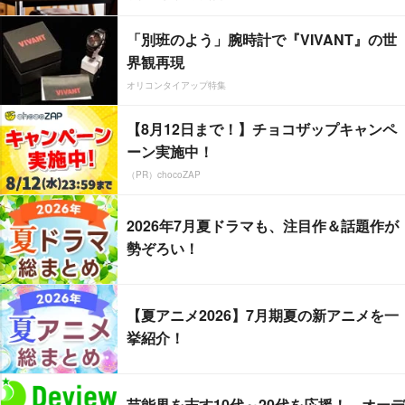
「別班のよう」腕時計で『VIVANT』の世
界観再現
オリコンタイアップ特集
【8月12日まで！】チョコザップキャンペ
ーン実施中！
（PR）chocoZAP
2026年7月夏ドラマも、注目作＆話題作が
勢ぞろい！
【夏アニメ2026】7月期夏の新アニメを一
挙紹介！
芸能界を志す10代～20代を応援！ オーデ