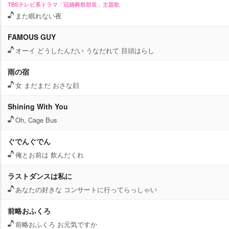
TBSテレビ系ドラマ「冠婚葬祭部長」主題歌
また眠れない夜
FAMOUS GUY
オーイ どうしたんだい うなだれて 目頭はらし
雨の宿
女 まだまだ おさな顔
Shining With You
Oh, Cage Bus
ぐでんぐでん
俺とお前は 飲んだくれ
ラストダンスは私に
あなたの好きな コンサートに行ってらっしゃい
前略おふくろ
前略おふくろ お元気ですか