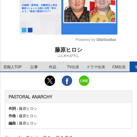
Powered by 
GliaStudios
藤原ヒロシ
M
ふじわらひろし
u
t
芸能人TOP
記事
作品
TV出演
ドラマ出演
CM出演
e
PASTORAL ANARCHY
作詞 :
藤原ヒロシ
作曲 :
藤原ヒロシ
編曲 :
藤原ヒロシ