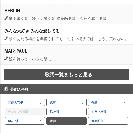
BERLIN
道を歩く音、冷たく響く音 壁を触る音、冷たく感じる音
みんな大好き みんな愛してる
陽のあたる場所を準備されても、明るい場所では、もう、踊れない。
MAIとPAUL
絵を飾ろう、小さな壁に
歌詞一覧をもっと見る
芸能人事典
芸能人TOP
記事
作品
ランキング情報
TV出演
ドラマ出演
CM出演
歌詞
音楽配信