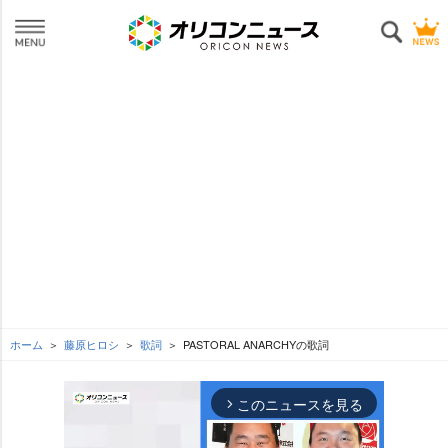
ホーム
藤原ヒロシ
歌詞
PASTORAL ANARCHYの歌詞
このニュースを見る
arrow_forward_ios