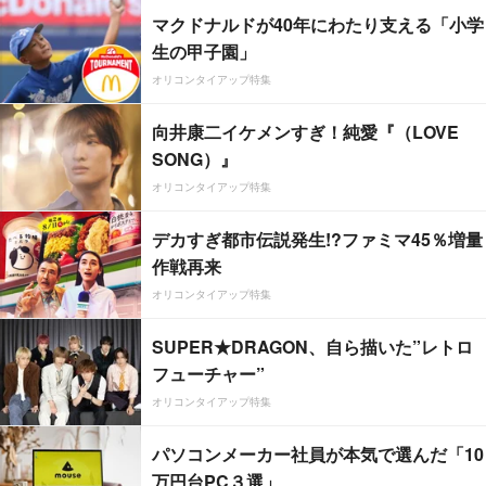
マクドナルドが40年にわたり支える「小学
生の甲子園」
オリコンタイアップ特集
向井康二イケメンすぎ！純愛『（LOVE
SONG）』
オリコンタイアップ特集
デカすぎ都市伝説発生!?ファミマ45％増量
作戦再来
オリコンタイアップ特集
SUPER★DRAGON、自ら描いた”レトロ
フューチャー”
オリコンタイアップ特集
パソコンメーカー社員が本気で選んだ「10
万円台PC３選」