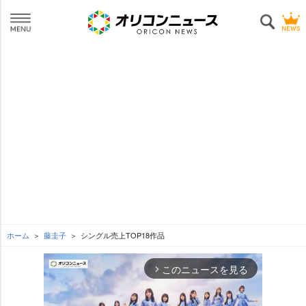
ホーム
藤圭子
シングル売上TOP18作品
このニュースを見る
arrow_forward_ios