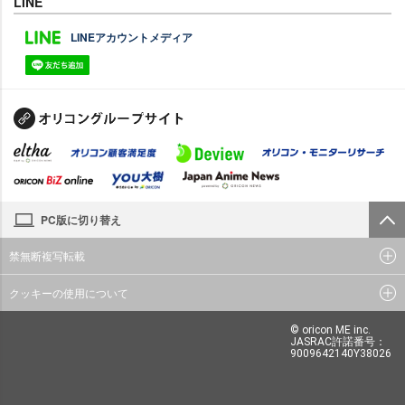
LINE
LINEアカウントメディア
PC版に切り替え
禁無断複写転載
クッキーの使用について
© oricon ME inc.
JASRAC許諾番号：
9009642140Y38026