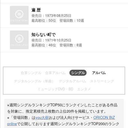
遍 歴
発売日：1973年08月25日
最高順位：50位 登場回数：10週
知らない町で
発売日：1971年10月25日
最高順位：46位 登場回数：8週
合算シングル
合算アルバム
シングル
アルバム
デジタルシングル（単曲）
デジタルアルバム
ストリーミング
ミュージックDVD・BD
エンタメ
※週間シングルランキングTOP50にランクインしたことがある作品
を対象に、推定累積売上枚数の上位20件を掲載しています。
※「登場回数」は
you大樹
および法人向けサービス・
ORICON BiZ
online
で公開しております週間シングルランキングTOP200のランク