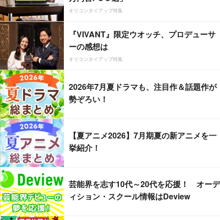
オリコンタイアップ特集
『VIVANT』限定ウオッチ、プロデューサ
ーの感想は
オリコンタイアップ特集
2026年7月夏ドラマも、注目作＆話題作が
勢ぞろい！
【夏アニメ2026】7月期夏の新アニメを一
挙紹介！
芸能界を志す10代～20代を応援！ オーデ
ィション・スクール情報はDeview