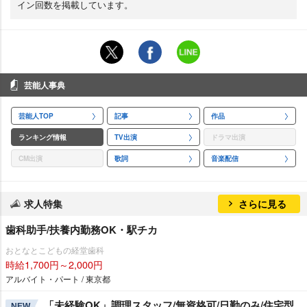
イン回数を掲載しています。
芸能人事典
芸能人TOP
記事
作品
ランキング情報
TV出演
ドラマ出演
CM出演
歌詞
音楽配信
求人特集
さらに見る
歯科助手/扶養内勤務OK・駅チカ
おとなとこどもの経堂歯科
時給1,700円～2,000円
アルバイト・パート / 東京都
「未経験OK」調理スタッフ/無資格可/日勤のみ/住宅型
NEW