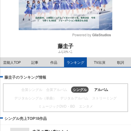
Powered by 
GliaStudios
藤圭子
M
ふじけいこ
u
t
芸能人TOP
記事
作品
ランキング
TV出演
歌詞
e
藤圭子のランキング情報
合算シングル
合算アルバム
シングル
アルバム
デジタルシングル（単曲）
デジタルアルバム
ストリーミング
ミュージックDVD・BD
エンタメ
シングル売上TOP18作品