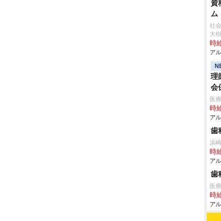
資
ム
社会
大
時給
アル
N
理
会
医療
時給
アル
歯
浜
時給
アル
歯
医
時給
アル