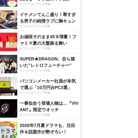
オリコンタイアップ特集
イケメンてんこ盛り！尊すぎ
る男子の純情ラブに胸キュン
オリコンタイアップ特集
お値段そのまま45％増量！フ
ァミマ夏の大盤振る舞い
オリコンタイアップ特集
SUPER★DRAGON、自ら描
いた”レトロフューチャー”
オリコンタイアップ特集
パソコンメーカー社員が本気
で選ぶ「10万円台PC3選」
オリコンタイアップ特集
一番似合う登場人物は…『VIV
ANT』限定ウオッチ
オリコンタイアップ特集
2026年7月夏ドラマも、注目
作＆話題作が勢ぞろい！