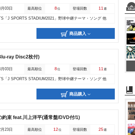
8
11
3月03日
最高順位
登場回数
位
週
RTS「J SPORTS STADIUM2021」野球中継テーマ・ソング 他
商品購入
u-ray Disc2枚付)
8
11
3月03日
最高順位
登場回数
位
週
RTS「J SPORTS STADIUM2021」野球中継テーマ・ソング 他
商品購入
約束 feat.川上洋平(通常盤/DVD付/1)
12
25
2月23日
最高順位
登場回数
位
週