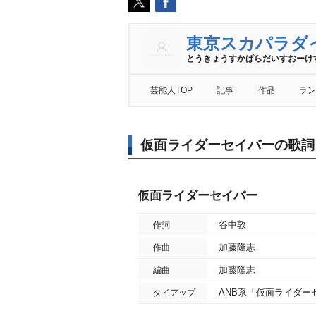
東京スカパラダ
とうきょうすかぱらだいすおーけ
芸能人TOP
記事
作品
ラン
仮面ライダーセイバーの歌詞
仮面ライダーセイバー
谷中敦
作詞
加藤隆志
作曲
加藤隆志
編曲
ANB系「仮面ライダー
タイアップ