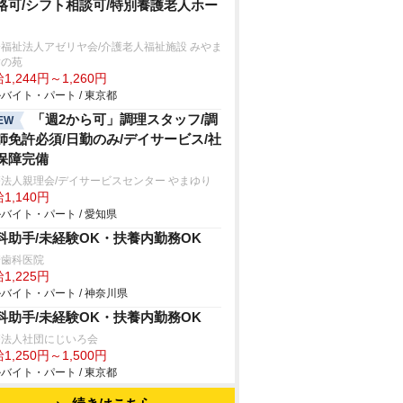
格可/シフト相談可/特別養護老人ホー
福祉法人アゼリヤ会/介護老人福祉施設 みやま
樹の苑
1,244円～1,260円
バイト・パート / 東京都
「週2から可」調理スタッフ/調
EW
師免許必須/日勤のみ/デイサービス/社
保障完備
法人親理会/デイサービスセンター やまゆり
1,140円
バイト・パート / 愛知県
科助手/未経験OK・扶養内勤務OK
崎歯科医院
1,225円
バイト・パート / 神奈川県
科助手/未経験OK・扶養内勤務OK
療法人社団にじいろ会
1,250円～1,500円
バイト・パート / 東京都