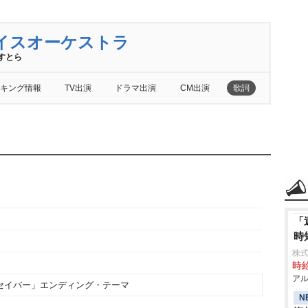
イスオーケストラ
すとら
キング情報
TV出演
ドラマ出演
CM出演
歌詞
「
時
株式
時給
アル
セイバー」エンディング・テーマ
N