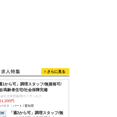
さらに見る
週1から可」調理スタッフ/無資格可/
短/高齢者住宅/社会保障完備
会社大幸堂薬局/カーサシルク
1,200円
バイト・パート / 愛知県
「週2から可」調理スタッフ/無
EW