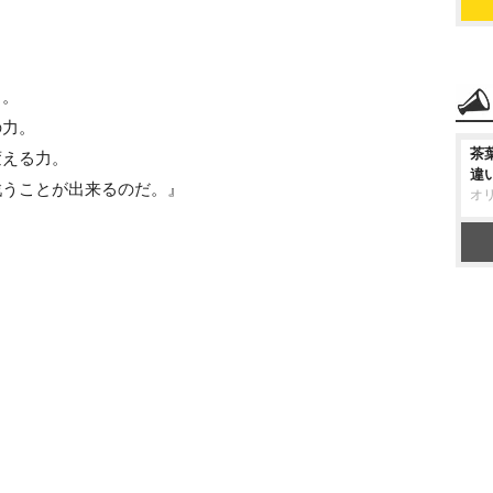
力。
の力。
茶
変える力。
違
戦うことが出来るのだ。』
オ