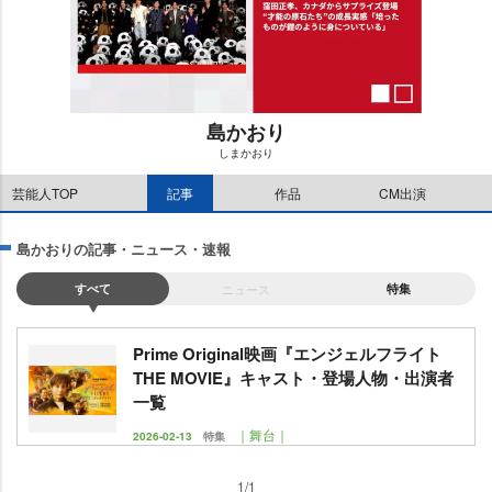
島かおり
しまかおり
M
芸能人TOP
記事
作品
CM出演
u
t
e
島かおりの記事・ニュース・速報
すべて
ニュース
特集
Prime Original映画『エンジェルフライト
THE MOVIE』キャスト・登場人物・出演者
一覧
｜舞台｜
2026-02-13
特集
1/1