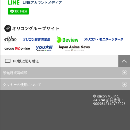
LINEアカウントメディア
PC版に切り替え
禁無断複写転載
クッキーの使用について
© oricon ME inc.
JASRAC許諾番号：
9009642140Y38026