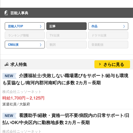
芸能人事典
芸能人TOP
記事
作品
ランキング情報
TV出演
ドラマ出演
CM出演
歌詞
音楽配信
求人特集
さらに見る
介護福祉士/失敗しない職場選びをサポート/給与も環境
NEW
も妥協なし/南河内郡河南町内に多数 2カ月～長期
株式会社ニッソーネット
時給1,700円～2,125円
派遣社員 / 大阪府
看護助手/経験・資格一切不要/病院内の日常サポート/日
NEW
払いOK/中央区内に勤務地多数 2カ月～長期
株式会社ニッソーネット