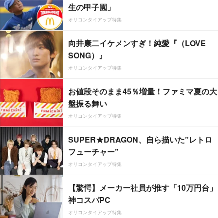
生の甲子園」
オリコンタイアップ特集
向井康二イケメンすぎ！純愛『（LOVE
SONG）』
オリコンタイアップ特集
お値段そのまま45％増量！ファミマ夏の大
盤振る舞い
オリコンタイアップ特集
SUPER★DRAGON、自ら描いた”レトロ
フューチャー”
オリコンタイアップ特集
【驚愕】メーカー社員が推す「10万円台」
神コスパPC
オリコンタイアップ特集