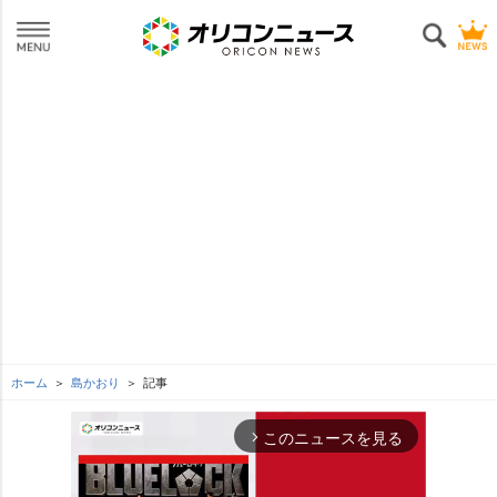
ホーム
島かおり
記事
このニュースを見る
arrow_forward_ios