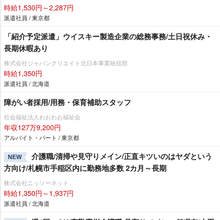
時給1,530円～2,287円
派遣社員 / 東京都
「紹介予定派遣」ウイスキー製造企業の総務事務/土日祝休み・
長期休暇あり
株式会社ジャパンクリエイト北日本事業統括部
時給1,350円
派遣社員 / 北海道
障がい者採用/用務・保育補助スタッフ
社会福祉法人わおわお福祉会
年収127万9,200円
アルバイト・パート / 東京都
介護職/清掃や見守りメイン/正直キツいのはヤダという
NEW
方向け/札幌市手稲区内に勤務地多数 2カ月～長期
株式会社ニッソーネット
時給1,350円～1,937円
派遣社員 / 北海道