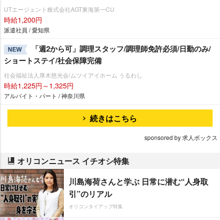
UTエージェント株式会社AGT東海第一CU
時給1,200円
派遣社員 / 愛知県
「週2から可」調理スタッフ/調理師免許必須/日勤のみ/
NEW
ショートステイ/社会保障完備
社会福祉法人厚木慈光会/ムツイアイホーム うるわし
時給1,225円～1,325円
アルバイト・パート / 神奈川県
続きはこちら
sponsored by 求人ボックス
オリコンニュース イチオシ特集
川島海荷さんと学ぶ 日常に潜む“人身取
引”のリアル
オリコンタイアップ特集