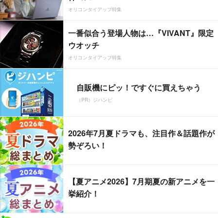
オリコンタイアップ特集
一番似合う登場人物は…『VIVANT』限定
ウオッチ
オリコンタイアップ特集
自販機にピッ！ですぐに買えちゃう
（PR）ジハンピ
2026年7月夏ドラマも、注目作＆話題作が
勢ぞろい！
【夏アニメ2026】7月期夏の新アニメを一
挙紹介！