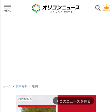
ホーム
田中秀幸
歌詞
このニュースを見る
arrow_forward_ios