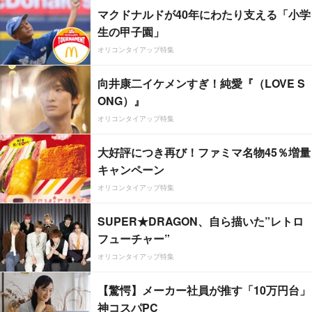
マクドナルドが40年にわたり支える「小学
生の甲子園」
オリコンタイアップ特集
向井康二イケメンすぎ！純愛『（LOVE S
ONG）』
オリコンタイアップ特集
大好評につき再び！ファミマ名物45％増量
キャンペーン
オリコンタイアップ特集
SUPER★DRAGON、自ら描いた”レトロ
フューチャー”
オリコンタイアップ特集
【驚愕】メーカー社員が推す「10万円台」
神コスパPC