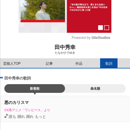
Powered by 
GliaStudios
田中秀幸
M
たなかひでゆき
u
t
芸能人TOP
記事
作品
歌詞
e
田中秀幸の歌詞
新着順
曲名順
悪のカリスマ
CX系アニメ「ワンピース」より
誰も 踊れ 踊れ もっと