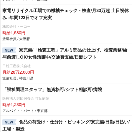
家電リサイクル工場での機械チェック・検査/月33万超 土日祝休
み+年間123日でオフ充実
株式会社トーコー
時給1,580円
派遣社員 / 大阪府
寮完備/「検査工程」アルミ部品の仕上げ、検査業務/給
NEW
与前渡しOK/女性活躍中/交通費支給/日勤シフト
日総工産株式会社
月給28万2,000円
派遣社員 / 神奈川県
「福祉調理スタッフ」無資格可/シフト相談可/病院
医療法人財団保養会 竹丘病院
時給1,230円
アルバイト・パート / 東京都
食品の荷受け・仕分け・ピッキング/寮完備/日勤/日払い/
NEW
工場・製造