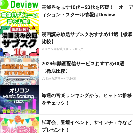
芸能界を志す10代～20代を応援！ オーデ
ィション・スクール情報はDeview
漫画読み放題サブスクおすすめ11選【徹底
比較】
オリコン顧客満足度ランキング
2026年動画配信サービスおすすめ40選
【徹底比較】
CS動画配信サービス20選
毎週の音楽ランキングから、ヒットの推移
をチェック！
試写会、登壇イベント、サインチェキなど
プレゼント！