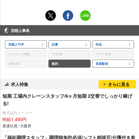
芸能人事典
芸能人TOP
記事
作品
ランキング情報
TV出演
ドラマ出演
CM出演
歌詞
音楽配信
求人特集
さらに見る
短期 工場内クレーンスタッフ/6ヶ月短期 2交替でしっかり稼げ
る!
株式会社トーコー
時給1,450円
派遣社員 / 大阪府
「福祉調理スタッフ」調理師免許必須/シフト相談可/介護付き有